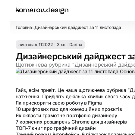
Головна
Дизайнерський дайджест за 11 листопада
/
/
листопад 11
2022
3 хв
Darina
Дизайнерський дайджест за
Щотижнева рубрика “Дизайнерський дайдже
Гайз, всім привіт. Це наша щотижнева рубрика “Д
натхнення. Приділіть декілька хвилин свого часу
Як прискорити свою роботу в Figma
10 шрифтових пар для комерційних проєктів
Як скласти грамотне портфоліо дизайнеру
7 корисних розширень Chrome для дизайнерів
ТОП-7 книг про графічний дизайн
Темний режим інтерфейсу: 9 підказок правильно