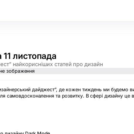
 11 листопада
ст” найкорисніших статей про дизайн
изайнерський дайджест”, де кожен тиждень ми будемо вик
 для самовдосконалення та розвитку. В сфері дизайну це
го дизайну Dark Mode