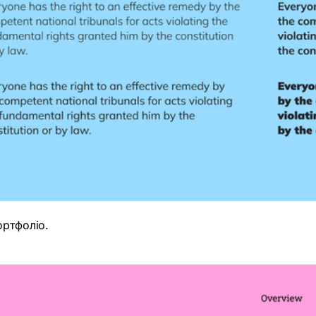
ортфоліо.