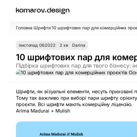
Головна
Шрифти
10 шрифтових пар для комерційних проє
/
/
листопад 06
2022
2 хв
Darina
10 шрифтових пар для комер
Підбірка шрифтових пар для твого бізнесу: 
Шрифти, як візуальні елементи, несуть приховані
Тому так важливо при виборі пари шрифту орієнту
проєкти. Всі шрифти мають комерційну ліцензію.
Arima Madurai + Mulish