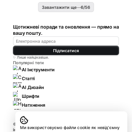
Завантажити ще
—
6
/
56
Щотижневі поради та оновлення — прямо на
вашу пошту.
Підписатися
✨ Лише найцікавіше.
Популярні теги
AI Інструменти
Статті
AI Дизайн
Шрифти
Натхнення
© 2026
Komarov.Design — AI для дизайнерів:
Ми використовуємо файли cookie як невід'ємну
інструменти, гайди, огляди
.