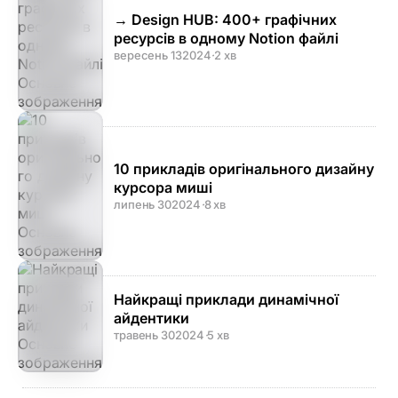
→ Design HUB: 400+ графічних
ресурсів в одному Notion файлі
вересень 13
2024
·
2 хв
10 прикладів оригінального дизайну
курсора миші
липень 30
2024
·
8 хв
Найкращі приклади динамічної
айдентики
травень 30
2024
·
5 хв