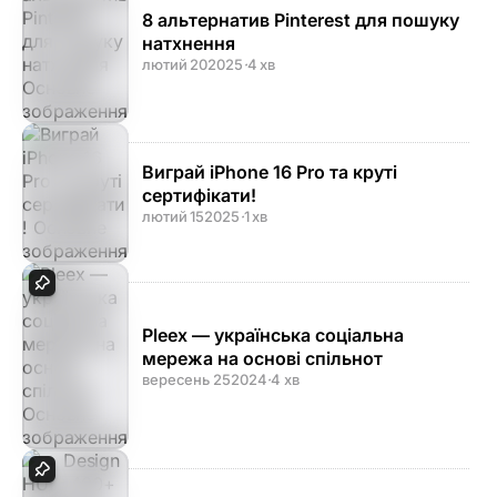
8 альтернатив Pinterest для пошуку
натхнення
лютий 20
2025
·
4 хв
Виграй iPhone 16 Pro та круті
сертифікати!
лютий 15
2025
·
1 хв
Pleex — українська соціальна
мережа на основі спільнот
вересень 25
2024
·
4 хв