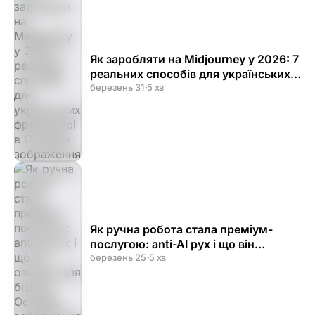
Як заробляти на Midjourney у 2026: 7
реальних способів для українських
фрилансерів
березень 31
·
5 хв
Як ручна робота стала преміум-
послугою: anti-AI рух і що він
означає для бізнесу
березень 25
·
5 хв