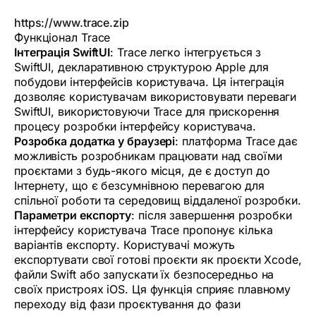
https://www.trace.zip
Функціонал Trace
Інтеграція SwiftUI
: Trace легко інтегрується з
SwiftUI, декларативною структурою Apple для
побудови інтерфейсів користувача. Ця інтеграція
дозволяє користувачам використовувати переваги
SwiftUI, використовуючи Trace для прискорення
процесу розробки інтерфейсу користувача.
Розробка додатка у браузері
: платформа Trace дає
можливість розробникам працювати над своїми
проєктами з будь-якого місця, де є доступ до
Інтернету, що є безсумнівною перевагою для
спільної роботи та середовищ віддаленої розробки.
Параметри експорту
: після завершення розробки
інтерфейсу користувача Trace пропонує кілька
варіантів експорту. Користувачі можуть
експортувати свої готові проєкти як проєкти Xcode,
файли Swift або запускати їх безпосередньо на
своїх пристроях iOS. Ця функція сприяє плавному
переходу від фази проєктування до фази