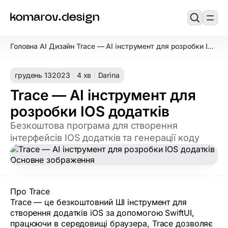
Головна
AI Дизайн
Trace — AI інструмент для розробки IOS
/
/
додатків
грудень 13
2023
4 хв
Darina
Trace — AI інструмент для
розробки IOS додатків
Безкоштова програма для створення
інтерфейсів IOS додатків та генерації коду
Про Trace
Trace — це безкоштовний ШІ інструмент для
створення додатків iOS за допомогою SwiftUI,
працюючи в середовищі браузера, Trace дозволяє