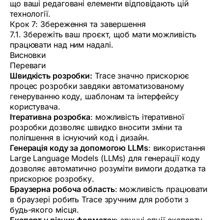
що ваші редаговані елементи відповідають цій
технології.
Крок 7: Збереження та завершення
7.1. Збережіть ваш проєкт, щоб мати можливість
працювати над ним надалі.
Висновки
Переваги
Швидкість розробки:
Trace значно прискорює
процес розробки завдяки автоматизованому
генеруванню коду, шаблонам та інтерфейсу
користувача.
Ітеративна розробка
: можливість ітеративної
розробки дозволяє швидко вносити зміни та
поліпшення в існуючий код і дизайн.
Генерація коду за допомогою LLMs
: використання
Large Language Models (LLMs) для генерації коду
дозволяє автоматично розуміти вимоги додатка та
прискорює розробку.
Браузерна робоча область
: можливість працювати
в браузері робить Trace зручним для роботи з
будь-якого місця.