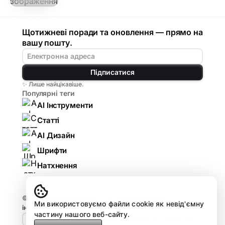
Щотижневі поради та оновлення — прямо на
вашу пошту.
Підписатися
✨ Лише найцікавіше.
Популярні теги
AI Інструменти
Статті
AI Дизайн
Шрифти
Натхнення
© 2026
Komarov.Design — AI для дизайнерів:
Ми використовуємо файли cookie як невід'ємну
інструменти, гайди, огляди
.
частину нашого веб-сайту.
🤘🏻 Design HUB by Komarov
Реклама та співпраця