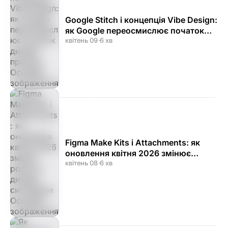
Google Stitch і концепція Vibe Design:
як Google переосмислює початок
дизайн-процесу
квітень 09
·
6 хв
Figma Make Kits і Attachments: як
оновлення квітня 2026 змінює
роботу з дизайн-системами
квітень 08
·
6 хв