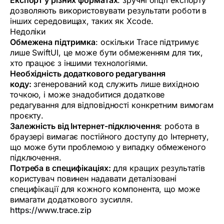
Експорт у різних форматах
: зручні опції експорту
дозволяють використовувати результати роботи в
інших середовищах, таких як Xcode.
Недоліки
Обмежена підтримка
: оскільки Trace підтримує
лише SwiftUI, це може бути обмеженням для тих,
хто працює з іншими технологіями.
Необхідність додаткового редагування
коду:
згенерований код служить лише вихідною
точкою, і може знадобитися додаткове
редагування для відповідності конкретним вимогам
проєкту.
Залежність від Інтернет-підключення
: робота в
браузері вимагає постійного доступу до Інтернету,
що може бути проблемою у випадку обмеженого
підключення.
Потреба в специфікаціях:
для кращих результатів
користувач повинен надавати деталізовані
специфікації для кожного компонента, що може
вимагати додаткового зусилля.
https://www.trace.zip