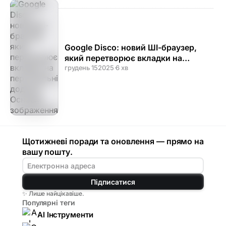
Google Disco: новий ШІ-браузер,
який перетворює вкладки на
персональні додатки
грудень 15
2025
·
6 хв
Щотижневі поради та оновлення — прямо на
вашу пошту.
Підписатися
✨ Лише найцікавіше.
Популярні теги
AI Інструменти