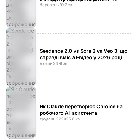
команді
березень 10
·
7 хв
Seedance 2.0 vs Sora 2 vs Veo 3: що
справді вміє AI-відео у 2026 році
лютий 24
·
6 хв
Як Claude перетворює Chrome на
робочого AI-асистента
грудень 22
2025
·
8 хв