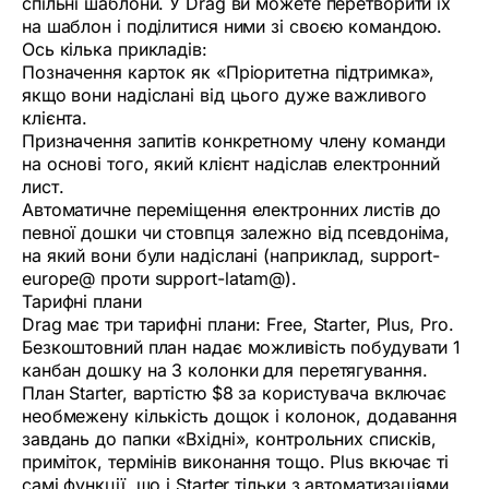
спільні шаблони. У Drag ви можете перетворити їх
на шаблон і поділитися ними зі своєю командою.
Ось кілька прикладів:
Позначення карток як «Пріоритетна підтримка»,
якщо вони надіслані від цього дуже важливого
клієнта.
Призначення запитів конкретному члену команди
на основі того, який клієнт надіслав електронний
лист.
Автоматичне переміщення електронних листів до
певної дошки чи стовпця залежно від псевдоніма,
на який вони були надіслані (наприклад, support-
europe@ проти support-latam@).
Тарифні плани
Drag має три тарифні плани: Free, Starter, Plus, Pro.
Безкоштовний план надає можливість побудувати 1
канбан дошку на 3 колонки для перетягування.
План Starter, вартістю $8 за користувача включає
необмежену кількість дощок і колонок, додавання
завдань до папки «Вхідні», контрольних списків,
приміток, термінів виконання тощо. Plus вкючає ті
самі функції, що і Starter тільки з автоматизаціями