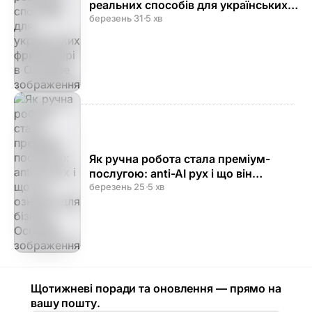
реальних способів для українських
фрилансерів
березень 31
·
5 хв
Як ручна робота стала преміум-
послугою: anti-AI рух і що він
означає для бізнесу
березень 25
·
5 хв
Щотижневі поради та оновлення — прямо на
вашу пошту.