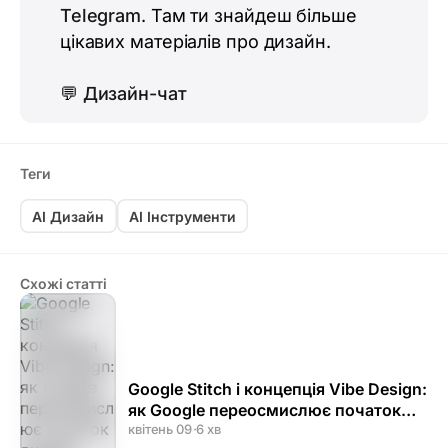
Telegram
. Там ти знайдеш більше
цікавих матеріалів про дизайн.
💬
Дизайн-чат
Теги
AI Дизайн
AI Інструменти
Схожі статті
Google Stitch і концепція Vibe Design:
як Google переосмислює початок
дизайн-процесу
квітень 09
·
6 хв