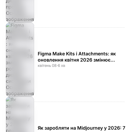
Figma Make Kits і Attachments: як
оновлення квітня 2026 змінює
роботу з дизайн-системами
квітень 08
·
6 хв
Як заробляти на Midjourney у 2026: 7