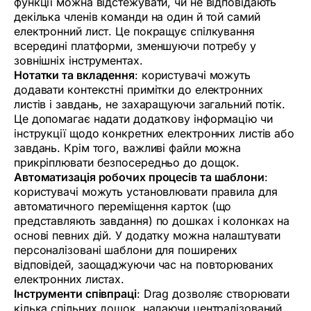
функції можна відстежувати, чи не відповідають
декілька членів команди на один й той самий
електронний лист. Це покращує спілкування
всередині платформи, зменшуючи потребу у
зовнішніх інструментах.
Нотатки та вкладення
: користувачі можуть
додавати контекстні примітки до електронних
листів і завдань, не захаращуючи загальний потік.
Це допомагає надати додаткову інформацію чи
інструкції щодо конкретних електронних листів або
завдань. Крім того, важливі файли можна
прикріплювати безпосередньо до дощок.
Автоматизація робочих процесів та шаблони
:
користувачі можуть установлювати правила для
автоматичного переміщення карток (що
представляють завдання) по дошках і колонках на
основі певних дій. У додатку можна налаштувати
персоналізовані шаблони для поширених
відповідей, заощаджуючи час на повторюваних
електронних листах.
Інструменти співпраці
: Drag дозволяє створювати
кілька спільних дощок, надаючи централізований