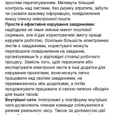
простим перетягуванням. Матимуть більший
контроль над листами, без ризику втратити, забути
чи сховати важливу інформацію, повідомлення
внизу списку електронної пошти.
Просте й ефективне керування завданнями
:
надбудова не лише змінює макет поштової
скриньки, але й дає користувачеві змогу краще
керувати роботою. Оскільки більшість електронних
листів є завданнями, користувачі можуть
перетворити повідомлення на завдання,
організувавши їх у відповідні стовпці робочого
процесу. Замість того, щоб пересилати або
експортувати електронні листи в інші додатки для
керування проєктами, вони можуть легко
працювати над своїми завданнями, не
перемикаючись між додатками, а потім
продовжувати працювати зі своєю папкою «Вхідні»
для інших тасків.
Внутрішні чати
: інтегровані у платформу внутрішні
чати дозволяють членам команди спілкуватися в
режимі реального часу. Також за допомогою цієї