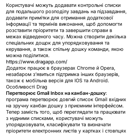
Користувачі можуть додавати контрольні списки
для подальшого розподілу завдань на підзавдання,
додавати примітки для отримання додаткової
інформації та термінів виконання, щоб допомогти
розставити пріоритети та завершити справи в
межах відведеного часу. Можна створити декілька
спеціальних дощок для упорядковування та
керування, а також спільну дошку команди, якою
можна поділитися.
https://www.dragapp.com/
Додаток працює в браузерах Chrome й Opera,
незабаром з’явиться підтримка інших браузерів,
також є мобільна версія для IOS та Android.
Особливості Drag
Перетворює Gmail Inbox на канбан-дошку
:
програма перетворює довгий список Gmail вхідних
на зручну канбан дошку з приємним інтерфейсом.
Тепер замість того, щоб переглядати та працювати
з нудними списками, користувачі можуть
упорядковувати, класифікувати та визначати
пріоритети електронних листів у картках і стовпцях