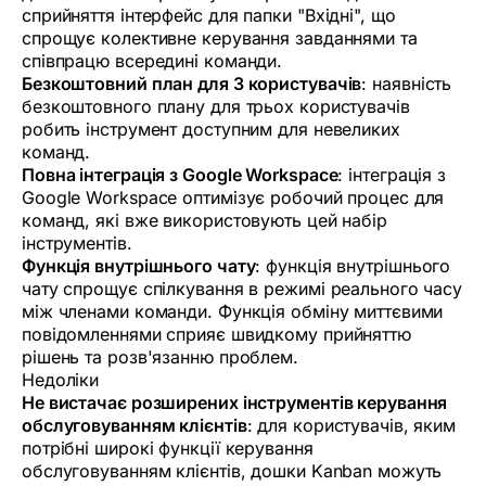
сприйняття інтерфейс для папки "Вхідні", що
спрощує колективне керування завданнями та
співпрацю всередині команди.
Безкоштовний план для 3 користувачів
: наявність
безкоштовного плану для трьох користувачів
робить інструмент доступним для невеликих
команд.
Повна інтеграція з Google Workspace
: інтеграція з
Google Workspace оптимізує робочий процес для
команд, які вже використовують цей набір
інструментів.
Функція внутрішнього чату
: функція внутрішнього
чату спрощує спілкування в режимі реального часу
між членами команди. Функція обміну миттєвими
повідомленнями сприяє швидкому прийняттю
рішень та розв'язанню проблем.
Недоліки
Не вистачає розширених інструментів керування
обслуговуванням клієнтів
: для користувачів, яким
потрібні широкі функції керування
обслуговуванням клієнтів, дошки Kanban можуть