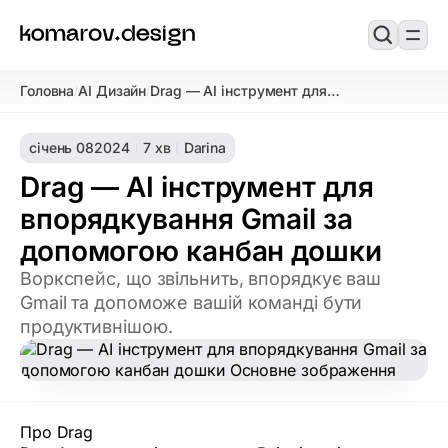
Головна
AI Дизайн
Drag — AI інструмент для
/
/
впорядкування Gmail за допомогою
канбан дошки
січень 08
2024
7 хв
Darina
Drag — AI інструмент для
впорядкування Gmail за
допомогою канбан дошки
Воркспейс, що звільнить, впорядкує ваш
Gmail та допоможе вашій команді бути
продуктивнішою.
Про Drag