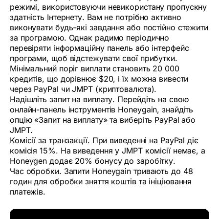
режимі, використовуючи невикористану пропускну
здатність Інтернету. Вам не потрібно активно
виконувати будь-які завдання або постійно стежити
за програмою. Однак радимо періодично
перевіряти інформаційну панель або інтерфейс
програми, щоб відстежувати свої прибутки.
Мінімальний поріг виплати становить 20 000
кредитів, що дорівнює $20, і їх можна вивести
через PayPal чи JMPT (криптовалюта).
Надішліть запит на виплату. Перейдіть на свою
онлайн-панель інструментів Honeygain, знайдіть
опцію «Запит на виплату» та виберіть PayPal або
JMPT.
Комісії за транзакції. При виведенні на PayPal діє
комісія 15%. На виведення у JMPT комісії немає, а
Honeygen додає 20% бонусу до заробітку.
Час обробки. Запити Honeygain тривають до 48
годин для обробки зняття коштів та ініціювання
платежів.