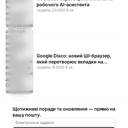
робочого AI-асистента
грудень 22
2025
·
8 хв
Google Disco: новий ШІ-браузер,
який перетворює вкладки на
персональні додатки
грудень 15
2025
·
6 хв
Щотижневі поради та оновлення — прямо на
вашу пошту.