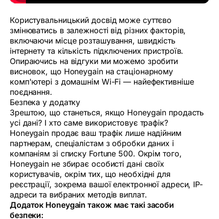
Користувальницький досвід може суттєво
змінюватись в залежності від різних факторів,
включаючи місце розташування, швидкість
інтернету та кількість підключених пристроїв.
Опираючись на відгуки ми можемо зробити
висновок, що Honeygain на стаціонарному
комп'ютері з домашнім Wi-Fi — найефективніше
поєднання.
Безпека у додатку
Зрештою, що станеться, якщо Honeygain продасть
усі дані? І хто саме використовує трафік?
Honeygain продає ваш трафік лише надійним
партнерам, спеціалістам з обробки даних і
компаніям зі списку Fortune 500. Окрім того,
Honeygain не збирає особисті дані своїх
користувачів, окрім тих, що необхідні для
реєстрації, зокрема вашої електронної адреси, IP-
адреси та вибраних методів виплат.
Додаток Honeygain також має такі засоби
безпеки: