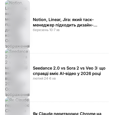
Notion, Linear, Jira: який таск-
менеджер підходить дизайн-
команді
березень 10
·
7 хв
Seedance 2.0 vs Sora 2 vs Veo 3: що
справді вміє AI-відео у 2026 році
лютий 24
·
6 хв
Як Claude перетворює Chrome на