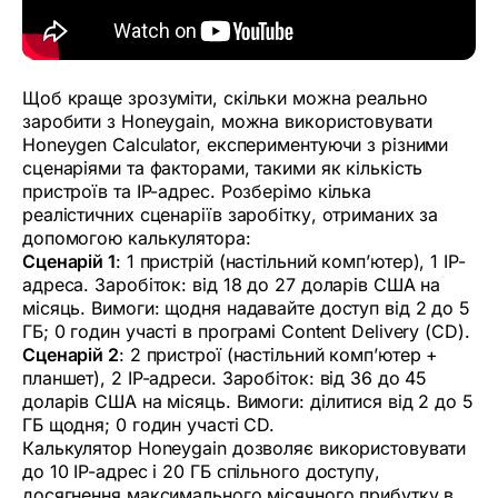
Щоб краще зрозуміти, скільки можна реально
заробити з Honeygain, можна використовувати
Honeygen Calculator, експериментуючи з різними
сценаріями та факторами, такими як кількість
пристроїв та IP-адрес. Розберімо кілька
реалістичних сценаріїв заробітку, отриманих за
допомогою калькулятора:
Сценарій 1
: 1 пристрій (настільний комп’ютер), 1 IP-
адреса. Заробіток: від 18 до 27 доларів США на
місяць. Вимоги: щодня надавайте доступ від 2 до 5
ГБ; 0 годин участі в програмі Content Delivery (CD).
Сценарій 2
: 2 пристрої (настільний комп’ютер +
планшет), 2 IP-адреси. Заробіток: від 36 до 45
доларів США на місяць. Вимоги: ділитися від 2 до 5
ГБ щодня; 0 годин участі CD.
Калькулятор Honeygain дозволяє використовувати
до 10 IP-адрес і 20 ГБ спільного доступу,
досягнення максимального місячного прибутку в