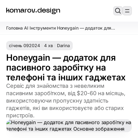
Головна
AI Інструменти
Honeygain — додаток для
/
/
пасивного заробітку на телефоні та
інших гаджетах
січень 09
2024
4 хв
Darina
Honeygain — додаток для
пасивного заробітку на
телефоні та інших гаджетах
Сервіс для знайомства з невеликим
пасивним заробітком, від $20-60 на місяць,
використовуючи пропускну здатність
гаджетів, які ви використовуєте або старих
пристроїв.