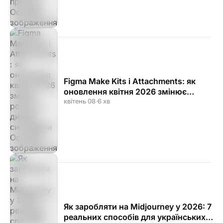
Figma Make Kits і Attachments: як
оновлення квітня 2026 змінює
роботу з дизайн-системами
квітень 08
·
6 хв
Як заробляти на Midjourney у 2026: 7
реальних способів для українських