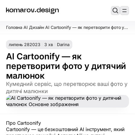
Головна
AI Дизайн
AI Cartoonify — як перетворити фото у
/
/
дитячий малюнок
липень 28
2023
3 хв
Darina
AI Cartoonify — як
перетворити фото у дитячий
малюнок
Кумедний сервіс, що перетворює ваші фото у
дитячі малюнки
Про Cartoonify
Cartoonify — це безкоштовний AI інструмент, який