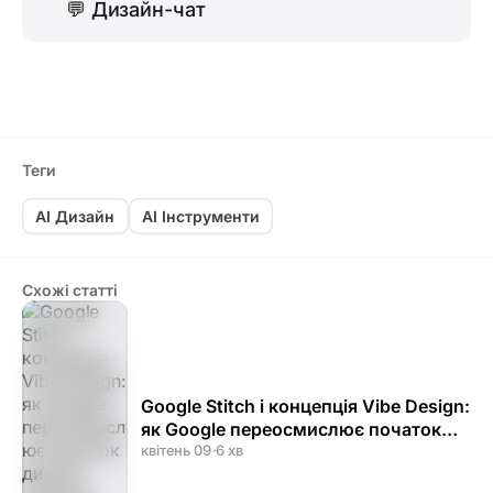
💬
Дизайн-чат
Теги
AI Дизайн
AI Інструменти
Схожі статті
Google Stitch і концепція Vibe Design:
як Google переосмислює початок
дизайн-процесу
квітень 09
·
6 хв