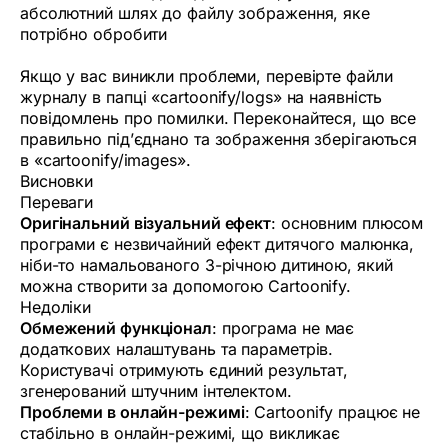
абсолютний шлях до файлу зображення, яке
потрібно обробити
Якщо у вас виникли проблеми, перевірте файли
журналу в папці «cartoonify/logs» на наявність
повідомлень про помилки. Переконайтеся, що все
правильно під’єднано та зображення зберігаються
в «cartoonify/images».
Висновки
Переваги
Оригінальний візуальний ефект
: основним плюсом
програми є незвичайний ефект дитячого малюнка,
ніби-то намальованого 3-річною дитиною, який
можна створити за допомогою Cartoonify.
Недоліки
Обмежений функціонал
: програма не має
додаткових налаштувань та параметрів.
Користувачі отримують єдиний результат,
згенерований штучним інтелектом.
Проблеми в онлайн-режимі
: Cartoonify працює не
стабільно в онлайн-режимі, що викликає