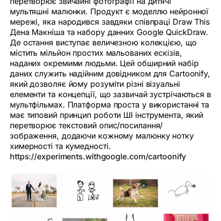
перетворює звичайні фотографії на дитячі
мультяшні малюнки. Продукт є моделлю нейронної
мережі, яка народився завдяки співпраці Draw This
Дена Макніша та набору данних Google QuickDraw.
Де остання виступає величезною колекцією, що
містить мільйон простих мальованих ескізів,
наданих окремими людьми. Цей обширний набір
даних служить надійним довідником для Cartoonify,
який дозволяє йому розуміти різні візуальні
елементи та концепції, що зазвичай зустрічаються в
мультфільмах. Платформа проста у використанні та
має типовий принцип роботи ШІ інструмента, який
перетворює текстовий опис/посилання/
зображення, додаючи кожному малюнку нотку
химерності та кумедності.
https://experiments.withgoogle.com/cartoonify