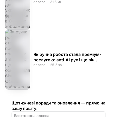
фрилансерів
березень 31
·
5 хв
Як ручна робота стала преміум-
послугою: anti-AI рух і що він
означає для бізнесу
березень 25
·
5 хв
Щотижневі поради та оновлення — прямо на
вашу пошту.