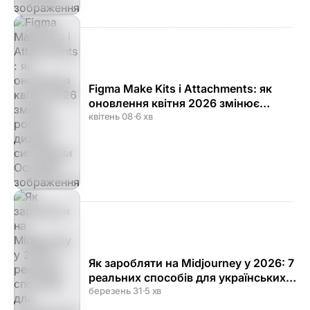
Figma Make Kits і Attachments: як
оновлення квітня 2026 змінює
роботу з дизайн-системами
квітень 08
·
6 хв
Як заробляти на Midjourney у 2026: 7
реальних способів для українських
фрилансерів
березень 31
·
5 хв