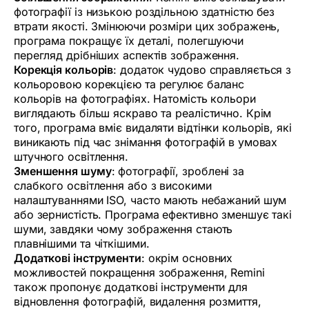
фотографії із низькою роздільною здатністю без
втрати якості. Змінюючи розміри цих зображень,
програма покращує їх деталі, полегшуючи
перегляд дрібніших аспектів зображення.
Корекція кольорів
: додаток чудово справляється з
кольоровою корекцією та регулює баланс
кольорів на фотографіях. Натомість кольори
виглядають більш яскраво та реалістично. Крім
того, програма вміє видаляти відтінки кольорів, які
виникають під час знімання фотографій в умовах
штучного освітлення.
Зменшення шуму
: фотографії, зроблені за
слабкого освітлення або з високими
налаштуваннями ISO, часто мають небажаний шум
або зернистість. Програма ефективно зменшує такі
шуми, завдяки чому зображення стають
плавнішими та чіткішими.
Додаткові інструменти
: окрім основних
можливостей покращення зображення, Remini
також пропонує додаткові інструменти для
відновлення фотографій, видалення розмиття,