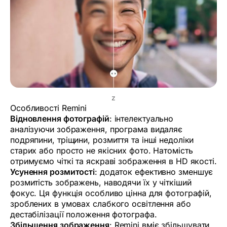
z
Особливості Remini
Відновлення фотографій
: інтелектуально
аналізуючи зображення, програма видаляє
подряпини, тріщини, розмиття та інші недоліки
старих або просто не якісних фото. Натомість
отримуємо чіткі та яскраві зображення в HD якості.
Усунення розмитості
: додаток ефективно зменшує
розмитість зображень, наводячи їх у чіткіший
фокус. Ця функція особливо цінна для фотографій,
зроблених в умовах слабкого освітлення або
дестабілізації положення фотографа.
Збільшення зображення
: Remini вміє збільшувати