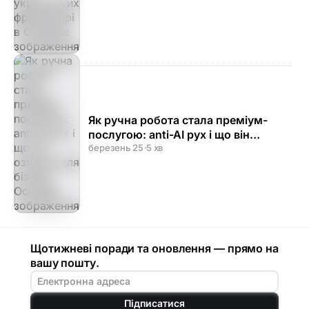
Як ручна робота стала преміум-
послугою: anti-AI рух і що він
означає для бізнесу
березень 25
·
5 хв
Щотижневі поради та оновлення — прямо на
вашу пошту.
Підписатися