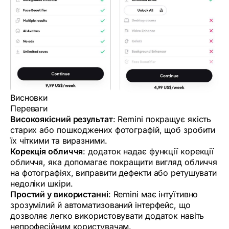
Висновки
Переваги
Високоякісний результат
: Remini покращує якість
старих або пошкоджених фотографій, щоб зробити
їх чіткими та виразними.
Корекція обличчя
: додаток надає функції корекції
обличчя, яка допомагає покращити вигляд обличчя
на фотографіях, виправити дефекти або ретушувати
недоліки шкіри.
Простий у використанні
: Remini має інтуїтивно
зрозумілий й автоматизований інтерфейс, що
дозволяє легко використовувати додаток навіть
непрофесійним користувачам.