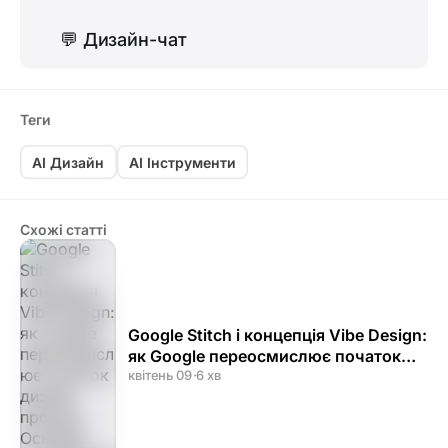
💬
Дизайн-чат
Теги
AI Дизайн
AI Інструменти
Схожі статті
Google Stitch і концепція Vibe Design:
як Google переосмислює початок
дизайн-процесу
квітень 09
·
6 хв