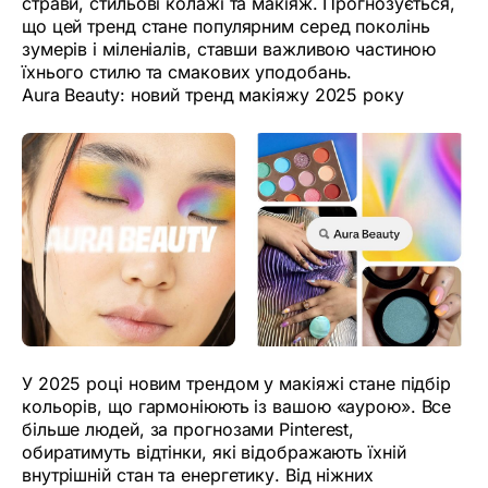
страви, стильові колажі та макіяж. Прогнозується,
що цей тренд стане популярним серед поколінь
зумерів і міленіалів, ставши важливою частиною
їхнього стилю та смакових уподобань.
Aura Beauty: новий тренд макіяжу 2025 року
У 2025 році новим трендом у макіяжі стане підбір
кольорів, що гармоніюють із вашою «аурою». Все
більше людей, за прогнозами Pinterest,
обиратимуть відтінки, які відображають їхній
внутрішній стан та енергетику. Від ніжних