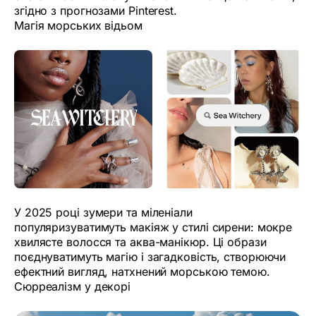
згідно з прогнозами Pinterest.
Магія морських відьом
У 2025 році зумери та міленіали
популяризуватимуть макіяж у стилі сирени: мокре
хвилясте волосся та аква-манікюр. Ці образи
поєднуватимуть магію і загадковість, створюючи
ефектний вигляд, натхнений морською темою.
Сюрреалізм у декорі