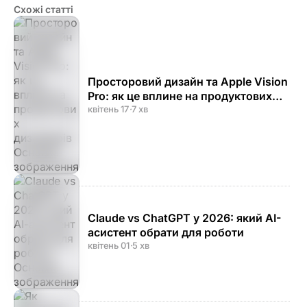
Схожі статті
Просторовий дизайн та Apple Vision
Pro: як це вплине на продуктових
дизайнерів
квітень 17
·
7 хв
Claude vs ChatGPT у 2026: який AI-
асистент обрати для роботи
квітень 01
·
5 хв