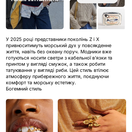
У 2025 році представники поколінь Z і X
привноситимуть морський дух у повсякденне
життя, навіть без океану поруч. Модники вже
готуються носити светри з кабельної в’язки та
принтом у вигляді смужок, а також робити
татуювання у вигляді риби. Цей стиль втілює
атмосферу прибережного життя, поєднуючи
комфорт та морську естетику.
Богемний стиль