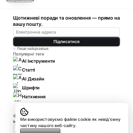
Щотижневі поради та оновлення — прямо на
вашу пошту.
Підписатися
✨ Лише найцікавіше.
Популярні теги
AI Інструменти
Статті
AI Дизайн
Шрифти
Натхнення
© 2026
Komarov.Design — AI для дизайнерів:
Ми використовуємо файли cookie як невід'ємну
інструменти, гайди, огляди
.
частину нашого веб-сайту.
🤘🏻 Design HUB by Komarov
Реклама та співпраця