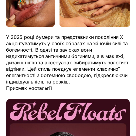
У 2025 році бумери та представники покоління X
акцентуватимуть у своїх образах на жіночій силі та
богемності. В одязі та зачісках вони
надихатимуться античними богинями, а в макіяжі,
дизайні нігтів та аксесуарах вибиратимуть золотисті
відтінки. Цей стиль поєднує елементи класичної
елегантності з богемною свободою, підкреслюючи
індивідуальність та розкіш.
Присмак ностальгії