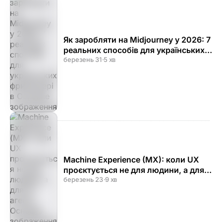
Як заробляти на Midjourney у 2026: 7
реальних способів для українських
фрилансерів
березень 31
·
5 хв
Machine Experience (MX): коли UX
проєктується не для людини, а для
AI-агента
березень 23
·
9 хв