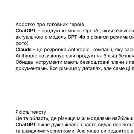
Коротко про головних героїв
ChatGPT
– продукт компанії OpenAI, який з’явився
актуальною є модель
GPT-4o
з різними режимами
фото).
Claude
– це розробка Anthropic, компанії, яку за
Anthropic позиціонує свій продукт як більш безпе
Обидва інструменти мають безкоштовні плани з п
документами. Вся різниця у деталях, але саме ці 
Якість тексту
Це та область, де різниця між моделями найбільш 
ChatGPT
пише дуже жваво і часто видає переконли
та швидкими чернетками. Але якщо ви редактор аб