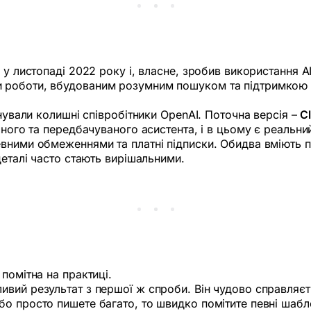
 у листопаді 2022 року і, власне, зробив використання A
 роботи, вбудованим розумним пошуком та підтримкою м
снували колишні співробітники OpenAI. Поточна версія –
C
чного та передбачуваного асистента, і в цьому є реальни
евними обмеженнями та платні підписки. Обидва вміють 
деталі часто стають вирішальними.
помітна на практиці.
вий результат з першої ж спроби. Він чудово справляєт
о просто пишете багато, то швидко помітите певні шабл