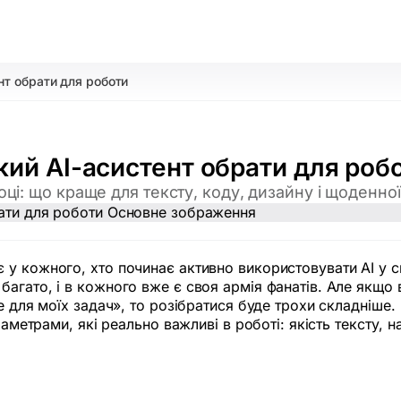
нт обрати для роботи
кий AI-асистент обрати для роб
ці: що краще для тексту, коду, дизайну і щоденної
у кожного, хто починає активно використовувати AI у св
гато, і в кожного вже є своя армія фанатів. Але якщо в
е для моїх задач», то розібратися буде трохи складніше.
раметрами, які реально важливі в роботі: якість тексту, н