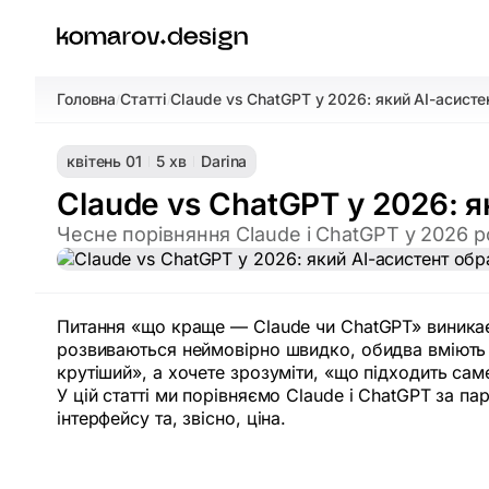
Головна
Статті
Claude vs ChatGPT у 2026: який AI-асисте
/
/
квітень 01
5 хв
Darina
Claude vs ChatGPT у 2026: я
Чесне порівняння Claude і ChatGPT у 2026 ро
Питання «що краще — Claude чи ChatGPT» виникає 
розвиваються неймовірно швидко, обидва вміють ба
крутіший», а хочете зрозуміти, «що підходить сам
У цій статті ми порівняємо Claude і ChatGPT за па
інтерфейсу та, звісно, ціна.