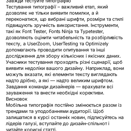
Завжди тестуйте типографію
Тестування типографії – важливий етап, який
дозволяє не тільки виявити помилки, а й
переконатися, що вибрані шрифти, розміри та стилі
підвищують зручність використання. Інструменти,
такі як Font Tester, Fonts Ninja та Typetester,
дозволяють оцінити читабельність та розбірливість
тексту, а UserZoom, UserTesting та Optimizely
допомагають проводити опитування та інші
дослідження для збору кількісних і якісних даних.
Учасники тестування проходять різні сценарії, щоб
виявити недоліки вашого дизайну. Наприклад, вони
можуть вказати, які елементи тексту виглядають
надто дрібно, а які — надто великим шрифтом.
Завдання команди дизайнерів — врахувати всі
зауваження та внести необхідні корективи.
Висновок
Мобільна типографія постійно змінюється разом із
трендами та уподобаннями аудиторії. Щоб
залишатися в курсі останніх новин, підписуйтесь на
лідерів галузі, вступайте до дизайн-спільнот і
читайте корисні статті.