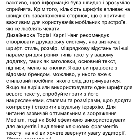
важливо, щоб інформація була швидко і зрозуміло
сприйнята. Крім того, кількість шрифтів впливає на
швидкість завантаження сторінок, що є критично
важливим для користувачів мобільних пристроїв,
які не люблять чекати.
Дизайнерка Toptal Карлі Чанг рекомендує
створювати друкарську систему, яка визначає
шрифт, стиль, розмір, міжрядкову відстань та інші
параметри для різних типів тексту у вашому
додатку, таких як заголовки, основний текст,
підписи, меню та кнопки. Якщо ви працюєте з
відомим брендом, можливо, у нього вже є
стильовий посібник, якого слід дотримуватися.
Якщо ви вирішили використовувати один шрифт для
всього тексту, спробуйте грати з його
накресленнями, стилями та розмірами, щоб додати
контрасту і створити візуальну ієрархію. Для
читання зазвичай оптимальним є зображення
Medium, тоді як Bold ефективно використовувати
для акцентів і виділення ключових фрагментів
тексту, на які ви хочете звернути увагу аудиторії.