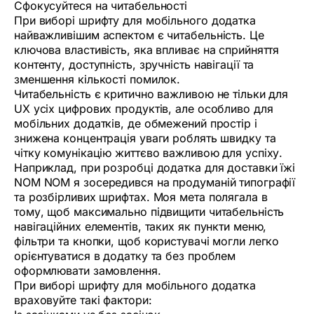
Сфокусуйтеся на читабельності
При виборі шрифту для мобільного додатка
найважливішим аспектом є читабельність. Це
ключова властивість, яка впливає на сприйняття
контенту, доступність, зручність навігації та
зменшення кількості помилок.
Читабельність є критично важливою не тільки для
UX усіх цифрових продуктів, але особливо для
мобільних додатків, де обмежений простір і
знижена концентрація уваги роблять швидку та
чітку комунікацію життєво важливою для успіху.
Наприклад, при розробці додатка для доставки їжі
NOM NOM я зосередився на продуманій типографії
та розбірливих шрифтах. Моя мета полягала в
тому, щоб максимально підвищити читабельність
навігаційних елементів, таких як пункти меню,
фільтри та кнопки, щоб користувачі могли легко
орієнтуватися в додатку та без проблем
оформлювати замовлення.
При виборі шрифту для мобільного додатка
враховуйте такі фактори: