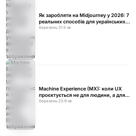
Як заробляти на Midjourney у 2026: 7
реальних способів для українських
фрилансерів
березень 31
·
5 хв
Machine Experience (MX): коли UX
проєктується не для людини, а для
AI-агента
березень 23
·
9 хв