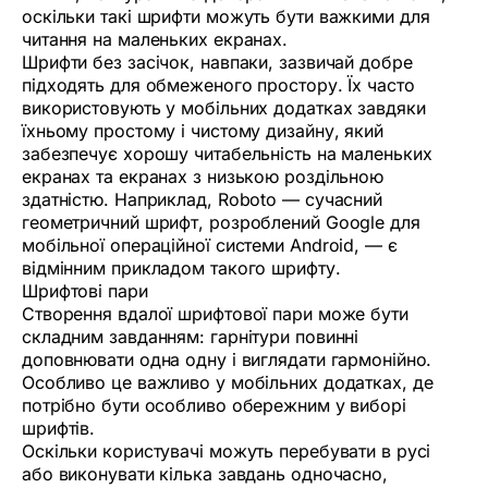
оскільки такі шрифти можуть бути важкими для
читання на маленьких екранах.
Шрифти без засічок, навпаки, зазвичай добре
підходять для обмеженого простору. Їх часто
використовують у мобільних додатках завдяки
їхньому простому і чистому дизайну, який
забезпечує хорошу читабельність на маленьких
екранах та екранах з низькою роздільною
здатністю. Наприклад, Roboto — сучасний
геометричний шрифт, розроблений Google для
мобільної операційної системи Android, — є
відмінним прикладом такого шрифту.
Шрифтові пари
Створення вдалої шрифтової пари може бути
складним завданням: гарнітури повинні
доповнювати одна одну і виглядати гармонійно.
Особливо це важливо у мобільних додатках, де
потрібно бути особливо обережним у виборі
шрифтів.
Оскільки користувачі можуть перебувати в русі
або виконувати кілька завдань одночасно,