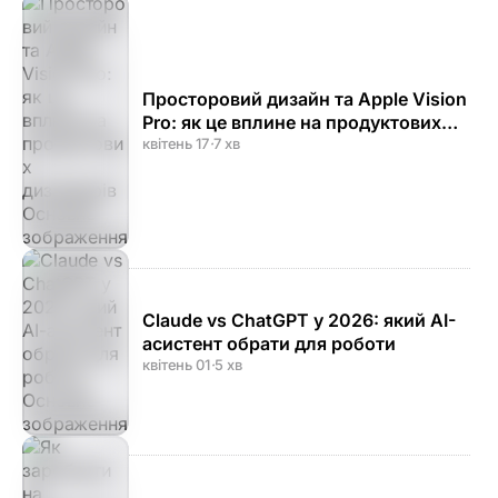
Просторовий дизайн та Apple Vision
Pro: як це вплине на продуктових
дизайнерів
квітень 17
·
7 хв
Claude vs ChatGPT у 2026: який AI-
асистент обрати для роботи
квітень 01
·
5 хв