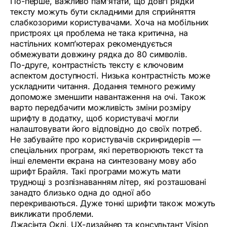
По-перше, важливо пам’ятати, що довгі рядки
тексту можуть бути складними для сприйняття
слабкозорими користувачами. Хоча на мобільних
пристроях ця проблема не така критична, на
настільних комп’ютерах рекомендується
обмежувати довжину рядка до 80 символів.
По-друге, контрастність тексту є ключовим
аспектом доступності. Низька контрастність може
ускладнити читання. Додання темного режиму
допоможе зменшити навантаження на очі. Також
варто передбачити можливість зміни розміру
шрифту в додатку, щоб користувачі могли
налаштовувати його відповідно до своїх потреб.
Не забувайте про користувачів скринридерів —
спеціальних програм, які перетворюють текст та
інші елементи екрана на синтезовану мову або
шрифт Брайля. Такі програми можуть мати
труднощі з розпізнаванням літер, які розташовані
занадто близько одна до одної або
перекриваються. Дуже тонкі шрифти також можуть
викликати проблеми.
Джасінта Оклі, UX-дизайнер та консультант Vision