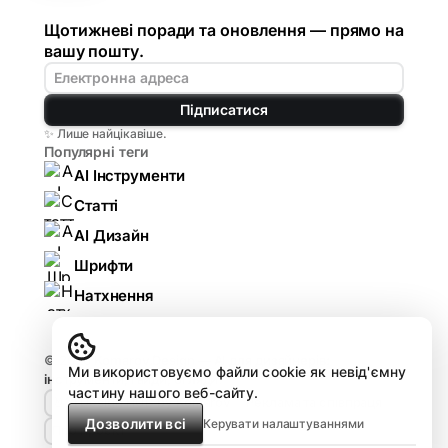
Щотижневі поради та оновлення — прямо на
вашу пошту.
Підписатися
✨ Лише найцікавіше.
Популярні теги
AI Інструменти
Статті
AI Дизайн
Шрифти
Натхнення
© 2026
Komarov.Design — AI для дизайнерів:
Ми використовуємо файли cookie як невід'ємну
інструменти, гайди, огляди
.
частину нашого веб-сайту.
🤘🏻 Design HUB by Komarov
Реклама та співпраця
Дозволити всі
Керувати налаштуваннями
Про проєкт