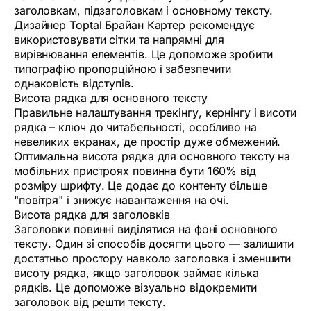
заголовкам, підзаголовкам і основному тексту.
Дизайнер Toptal Брайан Картер рекомендує
використовувати сітки та напрямні для
вирівнювання елементів. Це допоможе зробити
типографію пропорційною і забезпечити
однаковість відступів.
Висота рядка для основного тексту
Правильне налаштування трекінгу, кернінгу і висоти
рядка – ключ до читабельності, особливо на
невеликих екранах, де простір дуже обмежений.
Оптимальна висота рядка для основного тексту на
мобільних пристроях повинна бути 160% від
розміру шрифту. Це додає до контенту більше
"повітря" і знижує навантаження на очі.
Висота рядка для заголовків
Заголовки повинні виділятися на фоні основного
тексту. Один зі способів досягти цього — залишити
достатньо простору навколо заголовка і зменшити
висоту рядка, якщо заголовок займає кілька
рядків. Це допоможе візуально відокремити
заголовок від решти тексту.