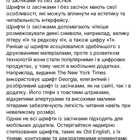
Із засічками vs без засічок
Шрифти із засічками і без засічок мають свої
особливості, які можуть вплинути на естетику та
читабельність інтерфейсу.
Шрифти із засічками допомагають чіткіше
розмежовувати деякі символи, наприклад, велику
літеру «I» та рядкову «l», а також цифру «1».
Раніше ці шрифти асоціювалися здебільшого з
друкованими матеріалами, проте з розвитком
технологій вони стали популярними і в цифрових
продуктах, у тому числі в мобільних додатках.
Наприклад, видання The New York Times
використовує шрифт Georgia, елегантний і
розбірливий шрифт із засічками, як на сайті, так і в
додатку. Його гліфи з товстими штрихами,
відкритими апертурами та високими малими
літерами забезпечують легкість читання навіть при
невеликому розмірі.
Однак не всі шрифти із засічками підходять для
мобільних додатків. Остерігайтеся надмірно
стилізованих шрифтів, таких як Old English, з їх
тінями, контурами та декоративними елементами,