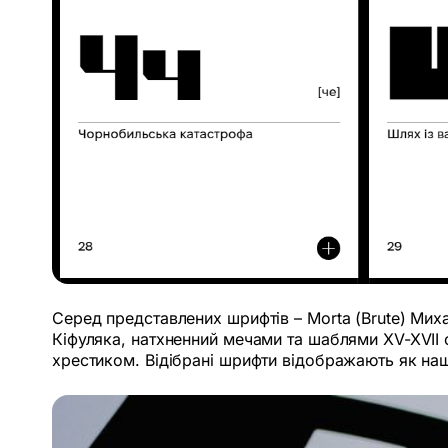
Серед представлених шрифтів – Morta (Brute) Мих
Кіфуляка, натхненний мечами та шаблями XV-XVII ст
хрестиком. Відібрані шрифти відображають як нашу 