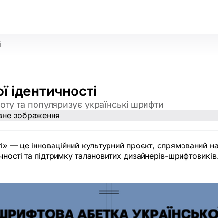
і
ї ідентичності
оту та популяризує українські шрифти
і» — це інноваційний культурний проєкт, спрямований н
чності та підтримку талановитих дизайнерів-шрифтовиків