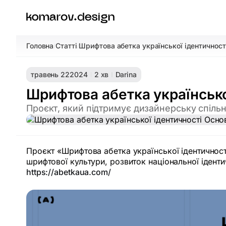
Головна
Статті
Шрифтова абетка української ідентичност
/
/
травень 22
2024
2 хв
Darina
Шрифтова абетка українсько
Проєкт, який підтримує дизайнерську спільн
Проєкт «Шрифтова абетка української ідентичност
шрифтової культури, розвиток національної іденти
https://abetkaua.com/