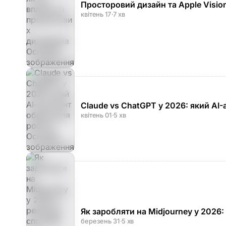
Просторовий дизайн та Apple Vision
квітень 17
·
7 хв
Claude vs ChatGPT у 2026: який AI
квітень 01
·
5 хв
Як заробляти на Midjourney у 2026:
березень 31
·
5 хв