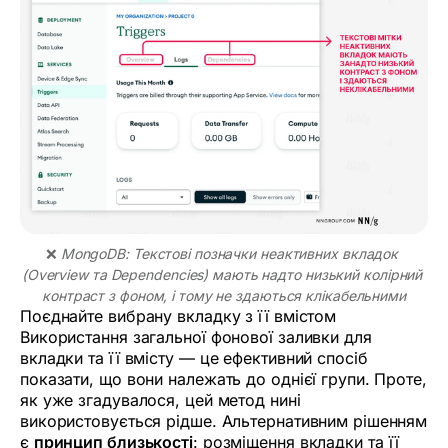
❌ 
MongoDB: Текстові позначки неактивних вкладок 
(Overview та Dependencies) мають надто низький колірний 
контраст з фоном, і тому не здаються клікабельними
Поєднайте вибрану вкладку з її вмістом
Використання загальної фонової заливки для
вкладки та її вмісту — це ефективний спосіб
показати, що вони належать до однієї групи. Проте,
як уже згадувалося, цей метод нині
використовується рідше. Альтернативним рішенням
є
принцип близькості
: розміщення вкладки та її