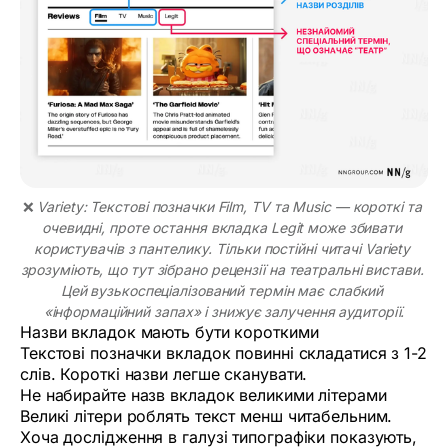
❌ 
Variety: Текстові позначки Film, TV та Music — короткі та 
очевидні, проте остання вкладка Legit може збивати 
користувачів з пантелику. Тільки постійні читачі Variety 
зрозуміють, що тут зібрано рецензії на театральні вистави. 
Цей вузькоспеціалізований термін має слабкий 
«інформаційний запах» і знижує залучення аудиторії.
Назви вкладок мають бути короткими
Текстові позначки вкладок повинні складатися з 1-2
слів. Короткі назви легше сканувати.
Не набирайте назв вкладок великими літерами
Великі літери роблять текст менш читабельним.
Хоча дослідження в галузі типографіки показують,