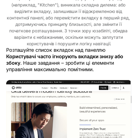
(наприклад, "Kitchen"), виникала складна дилема: або 
виділити вкладку, залишивши її відокремленою від 
контентної панелі, або перемістити вкладку в перший ряд, 
дотримуючись принципу близькості, але змінити її 
початкове розташування. З точки зору юзабіліті, обидва 
варіанти є небажаними, оскільки можуть заплутати 
користувачів і порушити логіку навігації.
Розташуйте список вкладок над панеллю
Користувачі часто ігнорують вкладки знизу або
збоку
. Наше завдання – зробити ці елементи
управління максимально помітними.