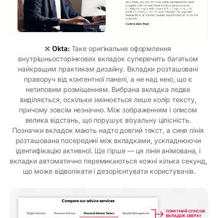
❌ 
Okta:
 Таке оригінальне оформлення 
внутрішньосторінкових вкладок суперечить багатьом 
найкращим практикам дизайну. Вкладки розташовані 
праворуч від контентної панелі, а не над нею, що є 
нетиповим розміщенням. Вибрана вкладка ледве 
виділяється, оскільки змінюється лише колір тексту, 
причому зовсім незначно. Між зображенням і описом 
велика відстань, що порушує візуальну цілісність. 
Позначки вкладок мають надто довгий текст, а синя лінія 
розташована посередині між вкладками, ускладнюючи 
ідентифікацію активної. Ще гірше — ця лінія анімована, і 
вкладки автоматично перемикаються кожні кілька секунд, 
що може відволікати і дезорієнтувати користувачів.