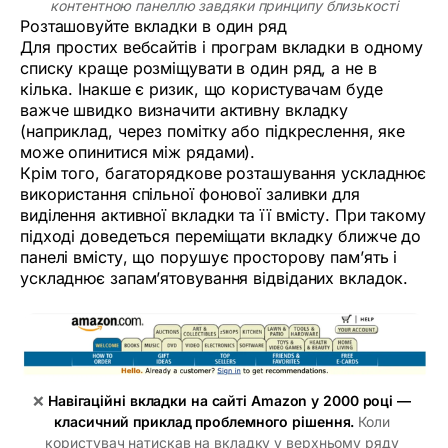
контентною панеллю завдяки принципу близькості
Розташовуйте вкладки в один ряд
Для простих вебсайтів і програм вкладки в одному
списку краще розміщувати в один ряд, а не в
кілька. Інакше є ризик, що користувачам буде
важче швидко визначити активну вкладку
(наприклад, через помітку або підкреслення, яке
може опинитися між рядами).
Крім того, багаторядкове розташування ускладнює
використання спільної фонової заливки для
виділення активної вкладки та її вмісту. При такому
підході доведеться переміщати вкладку ближче до
панелі вмісту, що порушує просторову пам’ять і
ускладнює запам’ятовування відвіданих вкладок.
❌ 
Навігаційні вкладки на сайті Amazon у 2000 році — 
класичний приклад проблемного рішення.
 Коли 
користувач натискав на вкладку у верхньому ряду 