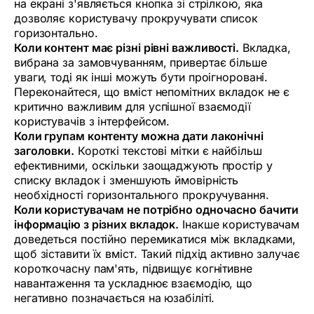
на екрані з'являється кнопка зі стрілкою, яка
дозволяє користувачу прокручувати список
горизонтально.
Коли контент має різні рівні важливості.
Вкладка,
вибрана за замовчуванням, привертає більше
уваги, тоді як інші можуть бути проігноровані.
Переконайтеся, що вміст непомітних вкладок не є
критично важливим для успішної взаємодії
користувачів з інтерфейсом.
Коли групам контенту можна дати лаконічні
заголовки.
Короткі текстові мітки є найбільш
ефективними, оскільки заощаджують простір у
списку вкладок і зменшують ймовірність
необхідності горизонтального прокручування.
Коли користувачам не потрібно одночасно бачити
інформацію з різних вкладок.
Інакше користувачам
доведеться постійно перемикатися між вкладками,
щоб зіставити їх вміст. Такий підхід активно залучає
короткочасну пам'ять, підвищує когнітивне
навантаження та ускладнює взаємодію, що
негативно позначається на юзабіліті.