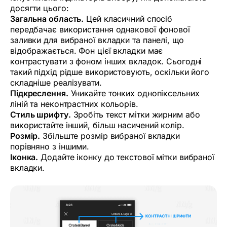
досягти цього:
Загальна область.
Цей класичний спосіб
передбачає використання однакової фонової
заливки для вибраної вкладки та панелі, що
відображається. Фон цієї вкладки має
контрастувати з фоном інших вкладок. Сьогодні
такий підхід рідше використовують, оскільки його
складніше реалізувати.
Підкреслення.
Уникайте тонких однопіксельних
ліній та неконтрастних кольорів.
Стиль шрифту.
Зробіть текст мітки жирним або
використайте інший, більш насичений колір.
Розмір.
Збільште розмір вибраної вкладки
порівняно з іншими.
Іконка.
Додайте іконку до текстової мітки вибраної
вкладки.