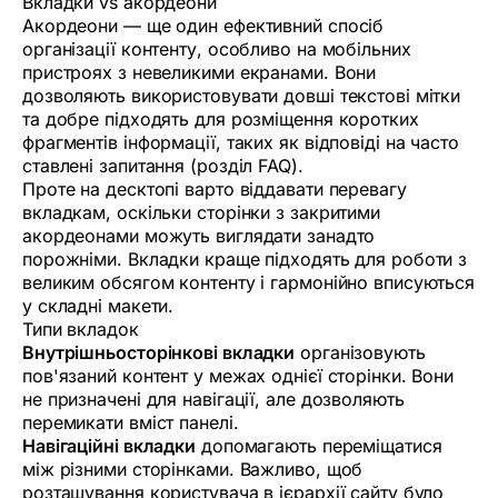
Вкладки vs акордеони
Акордеони — ще один ефективний спосіб
організації контенту, особливо на мобільних
пристроях з невеликими екранами. Вони
дозволяють використовувати довші текстові мітки
та добре підходять для розміщення коротких
фрагментів інформації, таких як відповіді на часто
ставлені запитання (розділ FAQ).
Проте на десктопі варто віддавати перевагу
вкладкам, оскільки сторінки з закритими
акордеонами можуть виглядати занадто
порожніми. Вкладки краще підходять для роботи з
великим обсягом контенту і гармонійно вписуються
у складні макети.
Типи вкладок
Внутрішньосторінкові вкладки
організовують
пов'язаний контент у межах однієї сторінки. Вони
не призначені для навігації, але дозволяють
перемикати вміст панелі.
Навігаційні вкладки
допомагають переміщатися
між різними сторінками. Важливо, щоб
розташування користувача в ієрархії сайту було