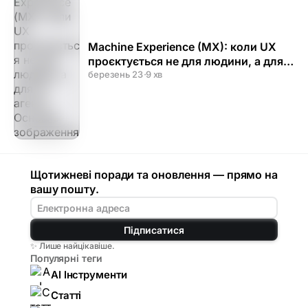
Machine Experience (MX): коли UX
проєктується не для людини, а для
AI-агента
березень 23
·
9 хв
Щотижневі поради та оновлення — прямо на
вашу пошту.
Підписатися
✨ Лише найцікавіше.
Популярні теги
AI Інструменти
Статті