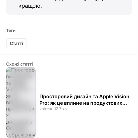
кращою.
Теги
Статті
Схожі статті
Просторовий дизайн та Apple Vision
Pro: як це вплине на продуктових
дизайнерів
квітень 17
·
7 хв