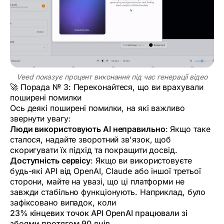
Veed показує процент виконання під час генерації відео
🚀 Порада № 3: Переконайтеся, що ви врахували
поширені помилки
Ось деякі поширені помилки, на які важливо
звернути увагу:
Люди використовують AI неправильно
: Якщо таке
сталося, надайте зворотний зв'язок, щоб
скоригувати їх підхід та покращити досвід.
Доступність сервісу
: Якщо ви використовуєте
будь-які API від OpenAI, Claude або іншої третьої
сторони, майте на увазі, що ці платформи не
завжди стабільно функціонують. Наприклад, було
зафіксовано випадок, коли
23% кінцевих точок API OpenAI працювали зі
збоями протягом 90 днів