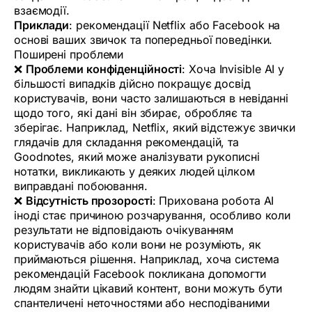
взаємодії.
Приклади
: рекомендації Netflix або Facebook на
основі ваших звичок та попередньої поведінки.
Поширені проблеми
❌
Проблеми конфіденційності
: Хоча Invisible AI у
більшості випадків дійсно покращує досвід
користувачів, вони часто залишаються в невіданні
щодо того, які дані він збирає, обробляє та
зберігає. Наприклад, Netflix, який відстежує звички
глядачів для складання рекомендацій, та
Goodnotes, який може аналізувати рукописні
нотатки, викликають у деяких людей цілком
виправдані побоювання.
❌
Відсутність прозорості
: Прихована робота AI
іноді стає причиною розчарування, особливо коли
результати не відповідають очікуванням
користувачів або коли вони не розуміють, як
приймаються рішення. Наприклад, хоча система
рекомендацій Facebook покликана допомогти
людям знайти цікавий контент, вони можуть бути
спантеличені неточностями або несподіваними