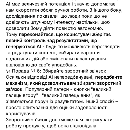
AI має величезний потенціал і значно допомагає
нам скоротити обсяг ручної роботи. З іншого боку,
дослідження
показали, що люди поки що не
довіряють штучному інтелекту настільки, щоб
дозволити йому діяти повністю автономно.
Тому
переконайтеся, що користувач зберігає
певний контроль над результатами, що
генеруються AI
- будь то можливість переглядати
та редагувати контент, вибирати варіанти
подальших дій або змінювати налаштування
відповідно до своїх уподобань.
🚀 Порада № 6: Збирайте зворотний зв'язок
Оскільки відповіді AI непередбачувані,
передбачте
механізм, який дозволить вам збирати зворотний
зв'язок
. Популярний патерн - кнопки "великий
палець вгору" і "великий палець вниз", які
з'являються поруч із результатом. Інший спосіб –
просте опитування для оцінки задоволеності
користувачів.
Зворотний зв'язок допоможе вам скоригувати
роботу продукту, щоб вона відповідала