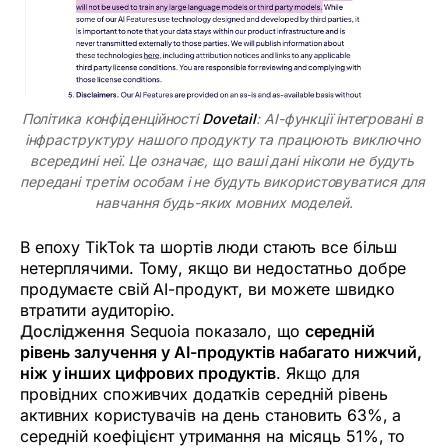
Політика конфіденційності 
Dovetail
: AI-функції інтегровані в 
інфраструктуру нашого продукту та працюють виключно 
всередині неї. Це означає, що ваші дані ніколи не будуть 
передані третім особам і не будуть використовуватися для 
навчання будь-яких мовних моделей.
В епоху TikTok та шортів люди стають все більш
нетерплячими. Тому, якщо ви недостатньо добре
продумаєте свій AI-продукт, ви можете швидко
втратити аудиторію.
Дослідження
Sequoia показало, що
середній
рівень залучення у AI-продуктів набагато нижчий,
ніж у інших цифрових продуктів
. Якщо для
провідних споживчих додатків середній рівень
активних користувачів на день становить 63%, а
середній коефіцієнт утримання на місяць 51%, то