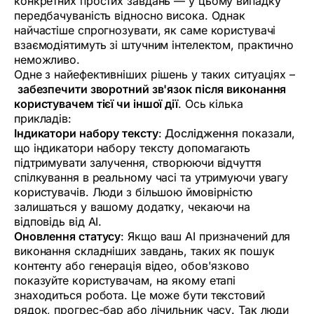
конкретних простих завдань — у цьому випадку
передбачуваність відносно висока. Однак
найчастіше спрогнозувати, як саме користувачі
взаємодіятимуть зі штучним інтелектом, практично
неможливо.
Одне з найефективніших рішень у таких ситуаціях –
забезпечити зворотний зв'язок після виконання
користувачем тієї чи іншої дії
. Ось кілька
прикладів:
Індикатори набору тексту
:
Дослідження
показали,
що індикатори набору тексту допомагають
підтримувати залучення, створюючи відчуття
спілкування в реальному часі та утримуючи увагу
користувачів. Люди з більшою ймовірністю
залишаться у вашому додатку, чекаючи на
відповідь від AI.
Оновлення статусу
: Якщо ваш AI призначений для
виконання складніших завдань, таких як пошук
контенту або генерація відео, обов'язково
показуйте користувачам, на якому етапі
знаходиться робота. Це може бути текстовий
рядок, прогрес-бар або лічильник часу. Так люди