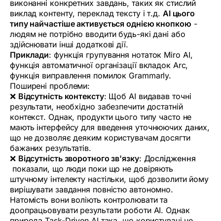
виконанні конкретних завдань, таких як стислий
виклад контенту, переклад тексту і т.д.
AI цього
типу найчастіше активується однією кнопкою
-
людям не потрібно вводити будь-які дані або
здійснювати інші додаткові дії.
Приклади
: функція групування нотаток Miro AI,
функція автоматичної організації вкладок Arc,
функція виправлення помилок Grammarly.
Поширені проблеми:
❌
Відсутність контексту
: Щоб AI видавав точні
результати, необхідно забезпечити достатній
контекст. Однак, продукти цього типу часто не
мають інтерфейсу для введення уточнюючих даних,
що не дозволяє деяким користувачам досягти
бажаних результатів.
❌
Відсутність зворотного зв'язку
:
Дослідження
показали, що люди поки що не довіряють
штучному інтелекту настільки, щоб дозволити йому
вирішувати завдання повністю автономно.
Натомість вони воліють контролювати та
доопрацьовувати результати роботи AI. Однак
природа Task-Driven AI така, що користувачі не