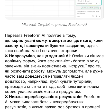
Microsoft Co-pilot – приклад Freeform AI 
Перевага Freeform AI полягає в тому,
що
користувачі можуть звертатися до нього, коли
захочуть, і виконувати будь-які завдання
, однак
така свобода має і негативні сторони:
❌
Не зрозуміло, на що здатний AI
: Оскільки він має
довільну форму, його ефективність багато в чому
залежить від знань користувача. Інструкції про те,
як розпочати роботу, можуть допомогти, але дуже
часто вам доведеться направляти людей
додатково, наприклад, публікувати туторіали,
приклади з спільноти і т.д., щоб полегшити новим
користувачам знайомство з продуктом.
❌
Низька передбачуваність результатів
: Freeform
AI може видавати безліч непередбачених
результатів, з якими важко розібратися в процесі