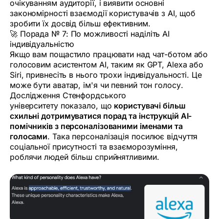
очікуванням аудиторії, і виявити основні
закономірності взаємодії користувачів з AI, щоб
зробити їх досвід більш ефективним.
🚀 Порада № 7: По можливості наділіть AI
індивідуальністю
Якщо вам пощастило працювати над чат-ботом або
голосовим асистентом AI, таким як GPT, Alexa або
Siri, привнесіть в нього трохи індивідуальності. Це
може бути аватар, ім'я чи певний тон голосу.
Дослідження Стенфордського
університету показало, що
користувачі більш
схильні дотримуватися порад та інструкцій AI-
помічників з персоналізованими іменами та
голосами
. Така персоналізація посилює відчуття
соціальної присутності та взаєморозуміння,
роблячи людей більш сприйнятливими.