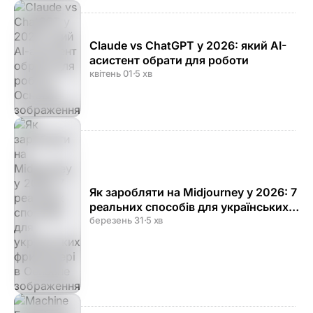
Claude vs ChatGPT у 2026: який AI-
асистент обрати для роботи
квітень 01
·
5 хв
Як заробляти на Midjourney у 2026: 7
реальних способів для українських
фрилансерів
березень 31
·
5 хв