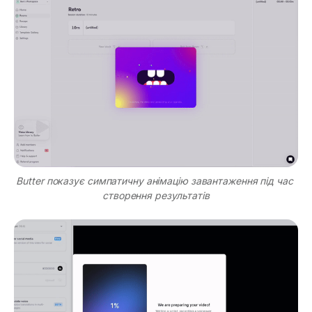
Butter показує симпатичну анімацію завантаження під час 
створення результатів