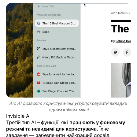
Arc AI дозволяє користувачам упорядковувати вкладки 
одним 
кліком
 миші
Invisible AI
Третій тип AI – функції, які
працюють у фоновому
режимі та невидимі для користувача
. Їхнє
завдання — забезпечити найкращий досвід