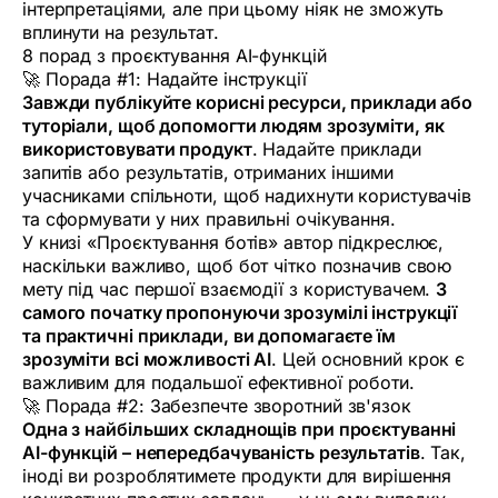
інтерпретаціями, але при цьому ніяк не зможуть
вплинути на результат.
8 порад з проєктування AI-функцій
🚀 Порада #1: Надайте інструкції
Завжди публікуйте корисні ресурси, приклади або
туторіали, щоб допомогти людям зрозуміти, як
використовувати продукт
. Надайте приклади
запитів або результатів, отриманих іншими
учасниками спільноти, щоб надихнути користувачів
та сформувати у них правильні очікування.
У книзі «Проєктування ботів» автор підкреслює,
наскільки важливо, щоб бот чітко позначив свою
мету під час першої взаємодії з користувачем.
З
самого початку пропонуючи зрозумілі інструкції
та практичні приклади, ви допомагаєте їм
зрозуміти всі можливості AI
. Цей основний крок є
важливим для подальшої ефективної роботи.
🚀 Порада #2: Забезпечте зворотний зв'язок
Одна з найбільших складнощів при проєктуванні
AI-функцій – непередбачуваність результатів
. Так,
іноді ви розроблятимете продукти для вирішення