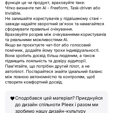
функція це чи продукт, враховуйте таке:
Чітко визначте тип AI - Freeform, Task-driven або
Invisible.
Не залишайте користувачів у підвішеному стані –
завжди надайте зворотний зв'язок та намагайтеся
сформувати правильні очікування.
Враховуйте розрив між очікуваннями користувачів
та реальними можливостями AI.
Якщо ви проєктуєте чат-бот або голосовий
помічник, додайте йому трохи індивідуальності.
Вона зробить досвід більш людяним, а також
підвищить лояльність та довіру аудиторії.
Пам'ятайте, що потрібен другий пілот, а не
автопілот. Постарайтеся знайти ідеальний баланс
між повною автономністю та контролем, щоб
створити комфортний досвід.
Сподобався цей матеріал? Приєднуйся
🖤
до дизайн спільноти
Pleex
і разом ми
зробимо нашу дизайн-культуру