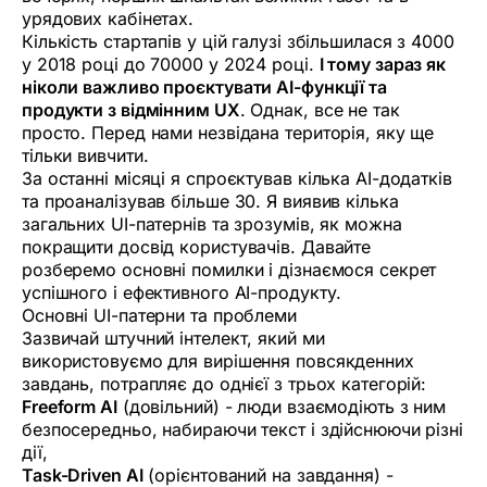
урядових кабінетах.
Кількість стартапів у цій галузі збільшилася з 4000
у 2018 році до 70000 у 2024 році.
І тому зараз як
ніколи важливо проєктувати AI-функції та
продукти з відмінним UX
. Однак, все не так
просто. Перед нами незвідана територія, яку ще
тільки вивчити.
За останні місяці я спроєктував кілька AI-додатків
та проаналізував більше 30. Я виявив кілька
загальних UI-патернів та зрозумів, як можна
покращити досвід користувачів. Давайте
розберемо основні помилки і дізнаємося секрет
успішного і ефективного AI-продукту.
Основні UI-патерни та проблеми
Зазвичай штучний інтелект, який ми
використовуємо для вирішення повсякденних
завдань, потрапляє до однієї з трьох категорій:
Freeform AI
(довільний) - люди взаємодіють з ним
безпосередньо, набираючи текст і здійснюючи різні
дії,
Task-Driven AI
(орієнтований на завдання) -