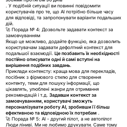
. У подібній ситуації ви повинні повідомити
користувачів про те, що AI потрібно більше часу
для відповіді, та запропонувати варіанти подальших
дій.
🚀 Порада № 4: Дозвольте задавати контекст за
замовчуванням
Якщо це можливо, додайте функцію, яка дозволить
користувачам задавати дефолтний контекст для
подальшої взаємодії.
Це позбавить їх необхідності
постійно описувати одні й самі вступні на
вирішення подібних завдань
.
Приклади контексту: краща мова для перекладів,
посібник з фірмового стилю для створення
контенту, теми для пошуку інформації, що
цікавлять, улюблені жанри для отримання
рекомендацій і т.д.
Задавши контекст за
замовчуванням, користувачі зможуть
персоналізувати роботу AI, зробивши її більш
ефективною та відповідною їх потребам
.
🚀 Порада № 5: AI - другий пілот, а не автопілот
Люди ліниві. Ми не любимо друкувати. Саме тому