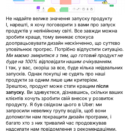
Не надайте велике значення запуску продукту
І, нарешті, я хочу поговорити з вами про запуск
продуктів у нелінійному світі. Все завжди можна
зробити краще, тому виникає спокуса
доопрацьовувати дизайн нескінченно, що суттєво
уповільнює прогрес. Потрібно відпустити ситуацію.
Ми маємо змиритися з тим, що готовий продукт не
буде на 100% відповідати нашим очікуванням.
І так, у вас, скоріш за все, буде кілька неідеальних
запусків. Однак покупці не судять про наші
продукти за одним лише цим критерієм.
Зрештою, продукт може стати кращим
після
запуску
. Ви здивуєтеся, дізнавшись, скільки ваших
клієнтів хочуть зробити свій внесок у розвиток
продукту. Я був свідком цього в Uber: ми
запросили невелику групу водіїв, щоб вони
допомогли нам покращити дизайн програми, і
багато хто з них тривалий час продовжував
надсилати нам повідомлення з рекомендаціями.