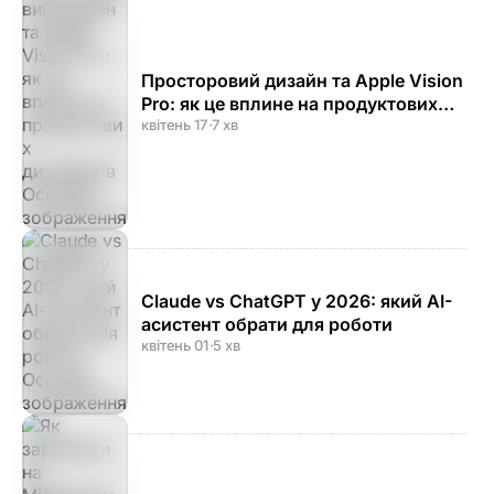
Просторовий дизайн та Apple Vision
Pro: як це вплине на продуктових
дизайнерів
квітень 17
·
7 хв
Claude vs ChatGPT у 2026: який AI-
асистент обрати для роботи
квітень 01
·
5 хв