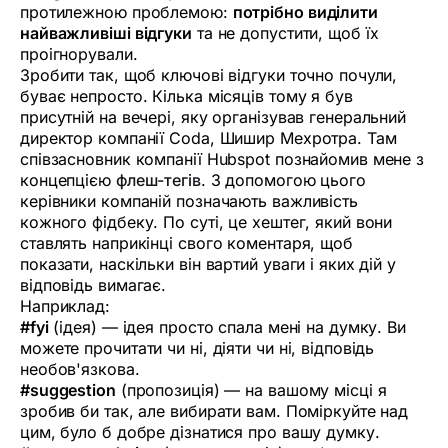
протилежною проблемою:
потрібно виділити
найважливіші відгуки
та не допустити, щоб їх
проігнорували.
Зробити так, щоб ключові відгуки точно почули,
буває непросто. Кілька місяців тому я був
присутній на вечері, яку організував генеральний
директор компанії Coda, Шишир Мехротра. Там
співзасновник компанії Hubspot познайомив мене з
концепцією
флеш-тегів
. З допомогою цього
керівники компаній позначають важливість
кожного фідбеку. По суті, це хештег, який вони
ставлять наприкінці свого коментаря, щоб
показати, наскільки він вартий уваги і яких дій у
відповідь вимагає.
Наприклад:
#fyi
(ідея) — ідея просто спала мені на думку. Ви
можете прочитати чи ні, діяти чи ні, відповідь
необов'язкова.
#suggestion
(пропозиція) — на вашому місці я
зробив би так, але вибирати вам. Поміркуйте над
цим, було б добре дізнатися про вашу думку.