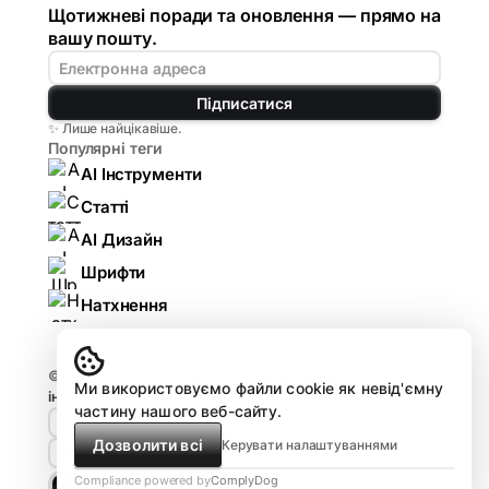
Щотижневі поради та оновлення — прямо на
вашу пошту.
Підписатися
✨ Лише найцікавіше.
Популярні теги
AI Інструменти
Статті
AI Дизайн
Шрифти
Натхнення
© 2026
Komarov.Design — AI для дизайнерів:
Ми використовуємо файли cookie як невід'ємну
інструменти, гайди, огляди
.
частину нашого веб-сайту.
🤘🏻 Design HUB by Komarov
Реклама та співпраця
Дозволити всі
Керувати налаштуваннями
Про проєкт
Compliance powered by
ComplyDog
Light
Dark
Dune
Matrix
Royal