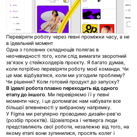
Перевіряти роботу через певні проміжки часу, а не
в ідеальний момент
Одна з головних складнощів полягає в
неочевидності того, коли слід вимагати зворотний
зв'язок у стейкхолдерів проєкту. Я багато думав,
коли потрібно перевіряти роботу моєї команди. Чи
це має відбуватися, коли ми узгодили проблему?
Чи рішення? Коли готовий продукт до запуску?
В ідеалі робота плавно переходить від одного
етапу до іншого
. Ми перевіряємо її у певні
моменти часу, і це допомагає нам набувати все
більшої впевненості у вибраному напрямку.
У Figma ми регулярно проводимо дизайн-рев'ю
(розбір проєктів). Щовівторка і четверга люди
представляють свої роботи, незалежно від того, на
якому етапі вони зупинилися, просять колег і