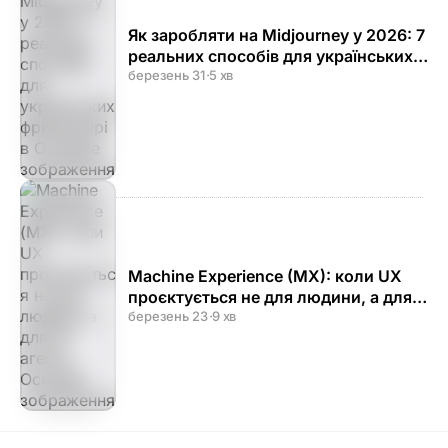
Як заробляти на Midjourney у 2026: 7
реальних способів для українських
фрилансерів
березень 31
·
5 хв
Machine Experience (MX): коли UX
проєктується не для людини, а для
AI-агента
березень 23
·
9 хв