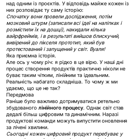
над одним із проєктів. У відповідь майже кожен із
них розповідає ту саму історію:
Спочатку вони провели дослідження, потім
мозковий штурм (записали всі ідеї на наліпках і
розмістили їх на дошці), накидали кілька
вайрфреймів, і в результаті вийшов блискучий,
вивірений до пікселя прототип, який був
протестований і запущений у світ. Вуаля!
Яка приємна історія.
Але ось у чому річ: я рідко в це вірю. У наші дні
процес створення продуктів практично ніколи не
буває таким чітким, лінійним та ідеальним.
Реальність набагато складніша. То чому ж ми
удаємо, що це не так?
Передмова
Раніше було важливо дотримуватися ретельно
збудованого
лінійного процесу
. Однак світ став
дедалі більш цифровим та динамічним. Наразі
продуктові команди можуть випустити оновлення
за лічені хвилини.
Сьогодні кожен цифровий продукт перебуває у