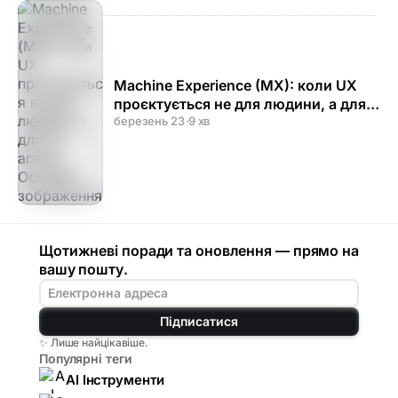
Machine Experience (MX): коли UX
проєктується не для людини, а для
AI-агента
березень 23
·
9 хв
Щотижневі поради та оновлення — прямо на
вашу пошту.
Підписатися
✨ Лише найцікавіше.
Популярні теги
AI Інструменти