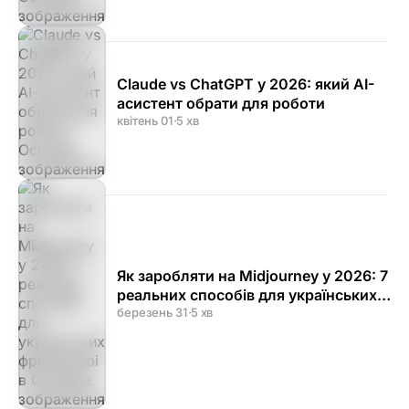
Claude vs ChatGPT у 2026: який AI-
асистент обрати для роботи
квітень 01
·
5 хв
Як заробляти на Midjourney у 2026: 7
реальних способів для українських
фрилансерів
березень 31
·
5 хв