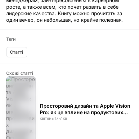
менеджерам, заинтересованным в карьерном
росте, а также всем, кто хочет развить в себе
лидерские качества. Книгу можно прочитать за
один вечер, он небольшая, но крайне полезная.
Теги
Статті
Схожі статті
Просторовий дизайн та Apple Vision
Pro: як це вплине на продуктових
дизайнерів
квітень 17
·
7 хв