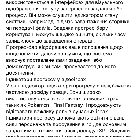
використовується в інтерфейсах для візуального
відображення статусу завершення завдання або
процесу. Він може служити індикатором стану
системи, наприклад, під час завантаження сторінки
чи передачі файлів. Завдяки прогрес-бару
користувачі можуть швидко оцінити, скільки часу
залишилося до завершення операції.
Прогрес-бар відображає ваше положення щодо
кінцевої мети, даючи зрозуміти, що система
виконує поставлене вами завдання, або
демонструє, як ви самі просуваєтеся до його
досягнення.
Індикатори прогресу у відеоіграх
У світі відеоігор індикатори прогресу є невід’ємною
частиною досвіду гравця. Вони широко
використовуються в класичних рольових іграх,
таких як Pokémon і Final Fantasy, і продовжують
відігравати важливу роль в сучасних іграх.
Індикатори прогресу допомагають оцінити рівень
сили персонажа та просування в грі, де основним
завданням є отримання очок досвіду (XP). Завдяки
цим індикаторам гравці можуть легко слідкувати за