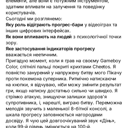
елементи, але вони є потужним інструментом,
здатним впливати на залучення та поведінку
користувачів.
Сьогодні ми розглянемо:
Яку роль відіграють прогрес-бари
у відеоіграх та
інших цифрових інтерфейсах.
Як вони впливають на людей
з психологічної точки
зору.
Яке застосування індикаторів прогресу
вважається неетичним.
Пригадую момент, коли я грав на своєму Gameboy
Color, спітнілі пальці покриті крихтами Cheetos. Я
повністю занурений у напружену битву мого Пікачу
проти покемона суперника. Ритмічно натискаючи
на кнопки, я відчуваю, ніби можу змінити результат
гри, якщо натисну достатньо сильно чи швидко. Я
стрімко атакую, знищуючи залишки здоров'я
супротивника, і, нарешті, виграю битву. Переможна
мелодія звучить з маленької 8-бітної консолі, а
шкала прогресу заповнюється нагородами
досвіду. Я чую цей довгоочікуваний звук «Дінь»,
коли 99-й рівень змінюється на 100-й.