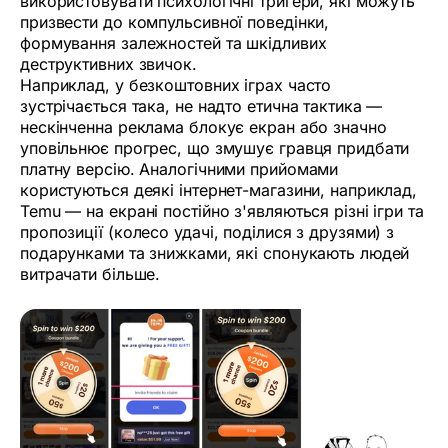
використовувати психологічні тригери, які можуть
призвести до компульсивної поведінки,
формування залежностей та шкідливих
деструктивних звичок.
Наприклад, у безкоштовних іграх часто
зустрічається така, не надто етична тактика —
нескінченна реклама блокує екран або значно
уповільнює прогрес, що змушує гравця придбати
платну версію. Аналогічними прийомами
користуються деякі інтернет-магазини, наприклад,
Temu — на екрані постійно з'являються різні ігри та
пропозиції (колесо удачі, поділися з друзями) з
подарунками та знижками, які спонукають людей
витрачати більше.