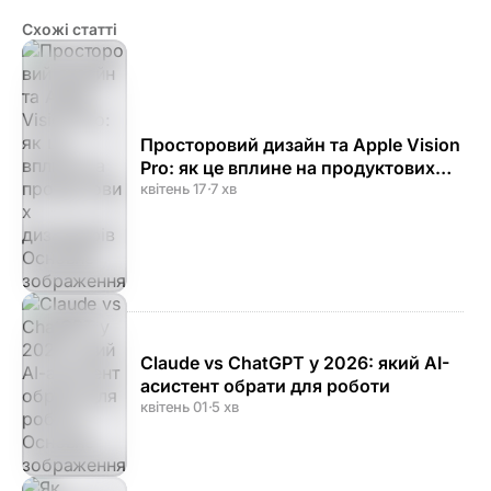
Схожі статті
Просторовий дизайн та Apple Vision
Pro: як це вплине на продуктових
дизайнерів
квітень 17
·
7 хв
Claude vs ChatGPT у 2026: який AI-
асистент обрати для роботи
квітень 01
·
5 хв