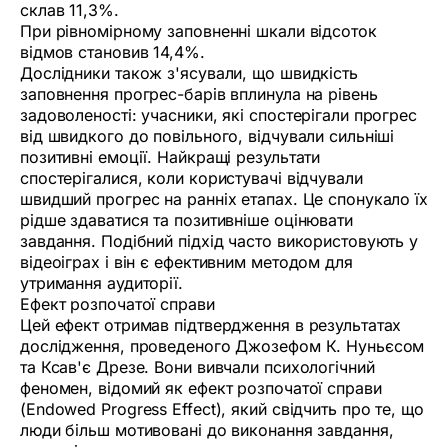
склав 11,3%.
При рівномірному заповненні шкали відсоток
відмов становив 14,4%.
Дослідники також з'ясували, що швидкість
заповнення прогрес-барів вплинула на рівень
задоволеності: учасники, які спостерігали прогрес
від швидкого до повільного, відчували сильніші
позитивні емоції. Найкращі результати
спостерігалися, коли користувачі відчували
швидший прогрес на ранніх етапах. Це спонукало їх
рідше здаватися та позитивніше оцінювати
завдання. Подібний підхід часто використовують у
відеоіграх і він є ефективним методом для
утримання аудиторії.
Ефект розпочатої справи
Цей ефект отримав підтвердження в результатах
дослідження, проведеного Джозефом К. Нуньєсом
та Ксав'є Дрезе. Вони вивчали психологічний
феномен, відомий як ефект розпочатої справи
(Endowed Progress Effect), який свідчить про те, що
люди більш мотивовані до виконання завдання,