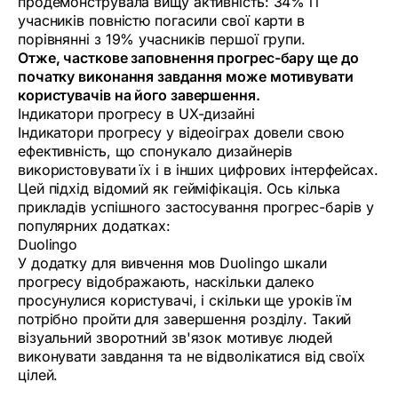
продемонструвала вищу активність: 34% її
учасників повністю погасили свої карти в
порівнянні з 19% учасників першої групи.
Отже, часткове заповнення прогрес-бару ще до
початку виконання завдання може мотивувати
користувачів на його завершення.
Індикатори прогресу в UX-дизайні
Індикатори прогресу у відеоіграх довели свою
ефективність, що спонукало дизайнерів
використовувати їх і в інших цифрових інтерфейсах.
Цей підхід відомий як гейміфікація. Ось кілька
прикладів успішного застосування прогрес-барів у
популярних додатках:
Duolingo
У додатку для вивчення мов Duolingo шкали
прогресу відображають, наскільки далеко
просунулися користувачі, і скільки ще уроків їм
потрібно пройти для завершення розділу. Такий
візуальний зворотний зв'язок мотивує людей
виконувати завдання та не відволікатися від своїх
цілей.