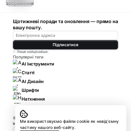
Щотижневі поради та оновлення — прямо на
вашу пошту.
Підписатися
✨ Лише найцікавіше.
Популярні теги
AI Інструменти
Статті
AI Дизайн
Шрифти
Натхнення
© 2026
Komarov.Design — AI для дизайнерів:
Ми використовуємо файли cookie як невід'ємну
інструменти, гайди, огляди
.
частину нашого веб-сайту.
🤘🏻 Design HUB by Komarov
Реклама та співпраця