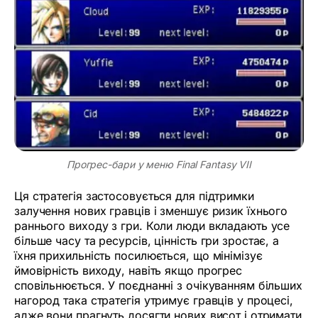
Прогрес-бари у меню Final Fantasy VII
Ця стратегія застосовується для підтримки
залучення нових гравців і зменшує ризик їхнього
раннього виходу з гри. Коли люди вкладають усе
більше часу та ресурсів, цінність гри зростає, а
їхня прихильність посилюється, що мінімізує
ймовірність виходу, навіть якщо прогрес
сповільнюється. У поєднанні з очікуванням більших
нагород така стратегія утримує гравців у процесі,
адже вони прагнуть досягти нових висот і отримати