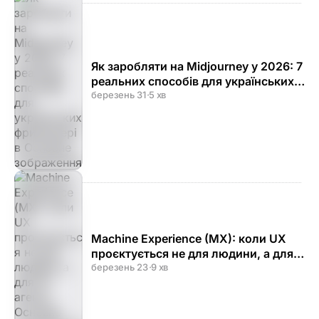
Як заробляти на Midjourney у 2026: 7
реальних способів для українських
фрилансерів
березень 31
·
5 хв
Machine Experience (MX): коли UX
проєктується не для людини, а для
AI-агента
березень 23
·
9 хв