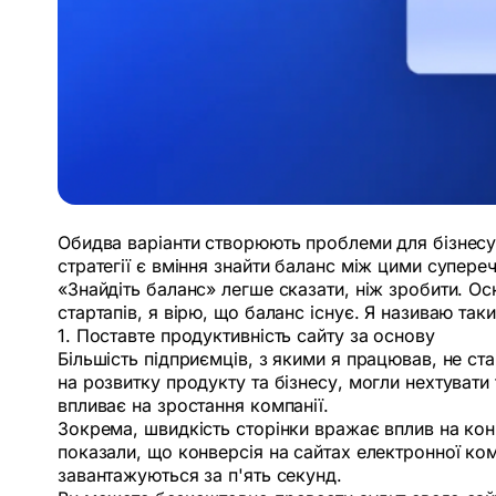
Обидва варіанти створюють проблеми для бізнесу
стратегії є вміння знайти баланс між цими супере
«Знайдіть баланс» легше сказати, ніж зробити. Ос
стартапів, я вірю, що баланс існує. Я називаю так
1. Поставте продуктивність сайту за основу
Більшість підприємців, з якими я працював, не ст
на розвитку продукту та бізнесу, могли нехтувати
впливає на зростання компанії.
Зокрема, швидкість сторінки вражає вплив на кон
показали, що конверсія на сайтах електронної ком
завантажуються за п'ять секунд.