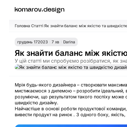
Головна
Статті
Як знайти баланс між якістю та швидкіст
/
/
грудень 17
2023
7 хв
Darina
Як знайти баланс між якіст
У цій статті ми спробуємо розібратися, як з
Мрія будь-якого дизайнера – створювати максималь
мистикаємося з дилемою – розробити ідеальний, в
розуміючи, що результатом такого поспіху може ст
швидкістю дизайну.
Найчастіше в основі роботи продуктової команди,
вивести продукт на ринок . З одного боку, якість, 