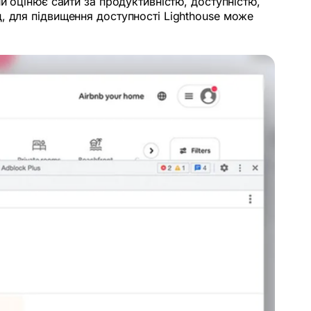
й оцінює сайти за продуктивністю, доступністю,
, для підвищення доступності Lighthouse може