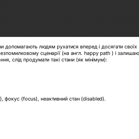
ни допомагають людям рухатися вперед і досягати своїх 
зпомилковому сценарії (на англ. happy path ) і залиша
я, слід продумати такі стани (як мінімум):
), фокус (focus), неактивний стан (disabled).