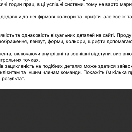
чі годин праці в ці успішні системи, тому не варто марну
додавши до неї фірмові кольори та шрифти, але все ж та
якість та однаковість візуальних деталей на сайті. Проду
і зображення, лейаут, форми, кольори, шрифти допомагаю
та, включаючи внутрішні та зовнішні відступи, вирівнюв
нтрольних точках.
ів зацикленість на подібних деталях може здатися зайвою
клієнтам та іншим членам команди. Покажіть їм кілька пр
 результат.