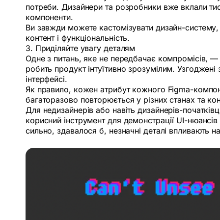
потреби. Дизайнери та розробники вже вклали тися
компоненти.
Ви завжди можете кастомізувати дизайн-систему, 
контент і функціональність.
3. Приділяйте увагу деталям
Одне з питань, яке не передбачає компромісів, — 
робить продукт інтуїтивно зрозумілим. Узгоджен
інтерфейсі.
Як правило, кожен атрибут кожного Figma-компонен
багаторазово повторюється у різних станах та ко
Для недизайнерів або навіть дизайнерів-початківц
корисний інструмент для демонстрації UI-нюансів 
сильно, здавалося б, незначні деталі впливають на