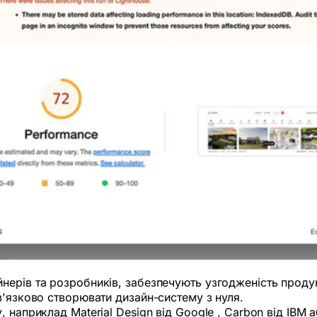
нерів та розробників, забезпечують узгодженість продук
в'язково створювати дизайн-систему з нуля.
наприклад Material Design від Google , Carbon від IBM аб