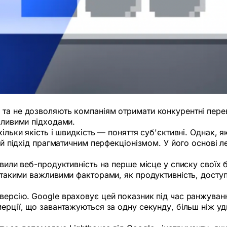
 та не дозволяють компаніям отримати конкурентні пере
чливими підходами.
кільки якість і швидкість — поняття суб'єктивні. Однак,
ий підхід прагматичним перфекціонізмом. У його основі л
авили веб-продуктивність на перше місце у списку своїх 
 такими важливими факторами, як продуктивність, доступн
версію. Google враховує цей показник під час ранжуван
ерції, що завантажуються за одну секунду, більш ніж удв