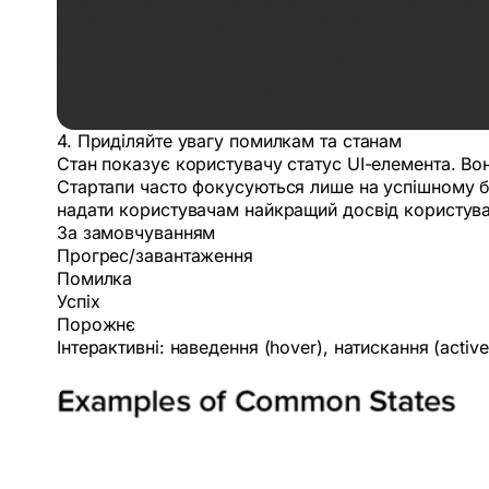
4. Приділяйте увагу помилкам та станам
Стан показує користувачу статус UI-елемента. Во
Стартапи часто фокусуються лише на успішному бе
надати користувачам найкращий досвід користуванн
За замовчуванням
Прогрес/завантаження
Помилка
Успіх
Порожнє
Інтерактивні: наведення (hover), натискання (active