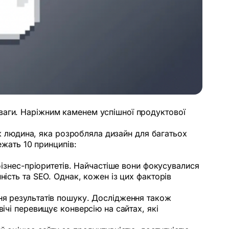
ваги. Наріжним каменем успішної продуктової
 як людина, яка розробляла дизайн для багатьох
ежать 10 принципів:
бізнес-пріоритетів. Найчастіше вони фокусувалися
ість та SEO. Однак, кожен із цих факторів
ня результатів пошуку. Дослідження також
ічі перевищує конверсію на сайтах, які