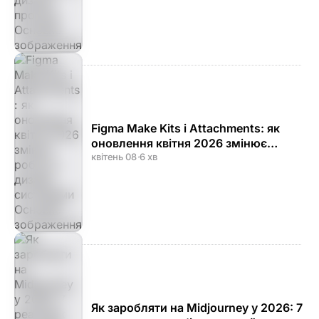
Figma Make Kits і Attachments: як
оновлення квітня 2026 змінює
роботу з дизайн-системами
квітень 08
·
6 хв
Як заробляти на Midjourney у 2026: 7