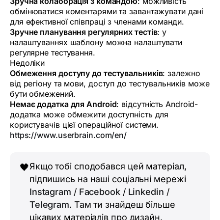
Зручна колаборація з командою
: можливість
обмінюватися коментарями та завантажувати дані
для ефективної співпраці з членами команди.
Зручне планування регулярних тестів
: у
налаштуваннях шаблону можна налаштувати
регулярне тестування.
Недоліки
Обмеження доступу до тестувальників
: залежно
від регіону та мови, доступ до тестувальників може
бути обмежений.
Немає додатка для Android
: відсутність Android-
додатка може обмежити доступність для
користувачів цієї операційної системи.
https://www.userbrain.com/en/
Якщо тобі сподобався цей матеріал,
🖤
підпишись на наші соціальні мережі
Instagram
/
Facebook
/
Linkedin
/
Telegram
. Там ти знайдеш більше
цікавих матеріалів про дизайн.