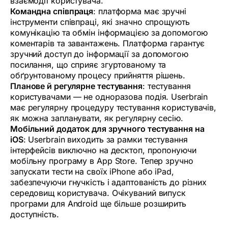
взаємодії користувача.
Командна співпраця
: платформа має зручні
інструменти співпраці, які значно спрощують
комунікацію та обмін інформацією за допомогою
коментарів та завантажень. Платформа гарантує
зручний доступ до інформації за допомогою
посилання, що сприяє згуртованому та
обґрунтованому процесу прийняття рішень.
Планове й регулярне тестування
: тестування
користувачами — не одноразова подія. Userbrain
має регулярну процедуру тестування користувачів,
як можна запланувати, як регулярну сесію.
Мобільний додаток для зручного тестування на
iOS
: Userbrain виходить за рамки тестування
інтерфейсів виключно на десктоп, пропонуючи
мобільну програму в App Store. Тепер зручно
запускати тести на своїх iPhone або iPad,
забезпечуючи гнучкість і адаптованість до різних
середовищ користувача. Очікуваний випуск
програми для Android ще більше розширить
доступність.