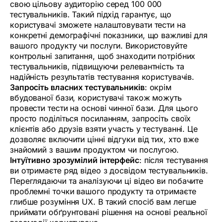
свою цільову аудиторію серед 100 000
тестувальників. Такий підхід гарантує, що
користувачі зможете налаштовувати тести на
конкретні демографічні показники, що важливі для
вашого продукту чи послуги. Використовуйте
контрольні запитання, щоб знаходити потрібних
тестувальників, підвищуючи релевантність та
надійність результатів тестування користувачів.
Запросіть власних тестувальників
: окрім
вбудованої бази, користувачі також можуть
провести тести на основі чинної бази. Для цього
просто поділіться посиланням, запросіть своїх
клієнтів або друзів взяти участь у тестуванні. Це
дозволяє включити цінні відгуки від тих, хто вже
знайомий з вашим продуктом чи послугою.
Інтуїтивно зрозумілий інтерфейс
: після тестування
ви отримаєте ряд відео з досвідом тестувальників.
Переглядаючи та аналізуючи ці відео ви побачите
проблемні точки вашого продукту та отримаєте
глибше розуміння UX. В такий спосіб вам легше
приймати обґрунтовані рішення на основі реальної