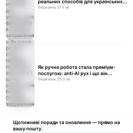
реальних способів для українських
фрилансерів
березень 31
·
5 хв
Як ручна робота стала преміум-
послугою: anti-AI рух і що він
означає для бізнесу
березень 25
·
5 хв
Щотижневі поради та оновлення — прямо на
вашу пошту.