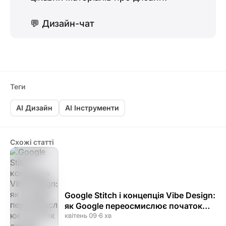
💬
Дизайн-чат
Теги
AI Дизайн
AI Інструменти
Схожі статті
Google Stitch і концепція Vibe Design:
як Google переосмислює початок
дизайн-процесу
квітень 09
·
6 хв