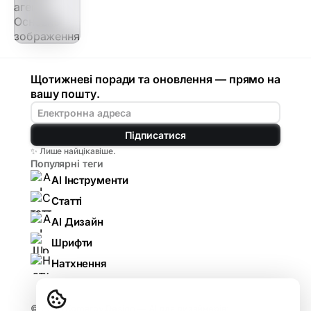
Щотижневі поради та оновлення — прямо на
вашу пошту.
Підписатися
✨ Лише найцікавіше.
Популярні теги
AI Інструменти
Статті
AI Дизайн
Шрифти
Натхнення
© 2026
Komarov.Design — AI для дизайнерів: