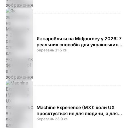
Як заробляти на Midjourney у 2026: 7
реальних способів для українських
фрилансерів
березень 31
·
5 хв
Machine Experience (MX): коли UX
проєктується не для людини, а для
AI-агента
березень 23
·
9 хв