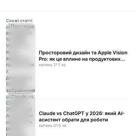
Схожі статті
Просторовий дизайн та Apple Vision
Pro: як це вплине на продуктових
дизайнерів
квітень 17
·
7 хв
Claude vs ChatGPT у 2026: який AI-
асистент обрати для роботи
квітень 01
·
5 хв