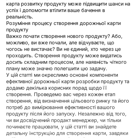
карта розвитку продукту може підвищити шанси на
успіх і допомогти втілити ваше бачення в
реальність.
Розуміння процесу створення дорожньої карти
продукту
Важко почати створення нового продукту? Або,
можливо, ви вже почали, але відчуваєте, що
чогось не вистачає? Ви не єдиний, хто через це
проходить. Створення продукту може видатись
досить складним процесом, але наявність чіткого
плану може значно полегшити цю задачу.
У цій статті ми окреслимо основні компоненти
ефективної дорожньої карти розробки продукту та
додамо декілька корисних порад щодо її
створення. Проведемо вас через кожен етап
створення, від визначення цільового ринку та його
потреб до вимірювання ефективності вашого
продукту після його запуску. Незалежно від того,
чи ви досвідчений продакт менеджер, чи тільки
починаєте працювати, у цій статті ви знайдете
детальну інструкцію для створення карти, завдяки