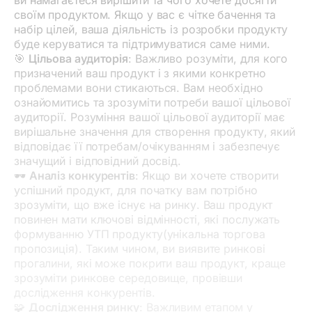
своїм продуктом. Якщо у вас є чітке бачення та
набір цілей, ваша діяльність із розробки продукту
буде керуватися та підтримуватися саме ними.
🎯
Цільова аудиторія
: Важливо розуміти, для кого
призначений ваш продукт і з якими конкретно
проблемами вони стикаються. Вам необхідно
ознайомитись та зрозуміти потреби вашої цільової
аудиторії. Розуміння вашої цільової аудиторії має
вирішальне значення для створення продукту, який
відповідає її потребам/очікуванням і забезпечує
значущий і відповідний досвід.
🕶️
Аналіз конкурентів
: Якщо ви хочете створити
успішний продукт, для початку вам потрібно
зрозуміти, що вже існує на ринку. Ваш продукт
повинен мати ключові відмінності, які послужать
формуванню УТП продукту(унікальна торгова
пропозиція). Таким чином, ви виявите ринкові
прогалини, які може покрити ваш продукт, краще
зрозуміти ринкове середовище, провівши
дослідження конкурентів.
🧩
Дослідження ринку
: Важливим етапом у