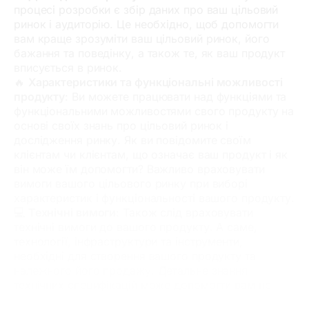
процесі розробки є збір даних про ваш цільовий
ринок і аудиторію. Це необхідно, щоб допомогти
вам краще зрозуміти ваш цільовий ринок, його
бажання та поведінку, а також те, як ваш продукт
вписується в ринок.
🔥
Характеристики та функціональні можливості
продукту
: Ви можете працювати над функціями та
функціональними можливостями свого продукту на
основі своїх знань про цільовий ринок і
дослідження ринку. Як ви повідомите своїм
клієнтам чи клієнтам, що означає ваш продукт і як
він може їм допомогти? Важливо враховувати
вимоги вашого цільового ринку при виборі
характеристик і функціональності вашого продукту.
💻
Технічні вимоги
: Також слід враховувати
технічні вимоги до вашого продукту. А саме,
технології, інфраструктури та інструменти,
необхідні для створення вашого продукту та
належного його продажу. Детальне знання
технічних специфікацій може допомогти вам не
виходити за межі бюджету та гарантувати, що ваш