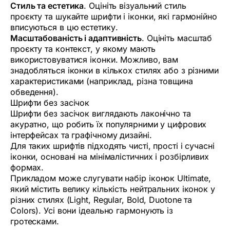
Стиль та естетика
. Оцініть візуальний стиль
проєкту та шукайте шрифти і іконки, які гармонійно
вписуються в цю естетику.
Масштабованість і адаптивність
. Оцініть масштаб
проєкту та контекст, у якому мають
використовуватися іконки. Можливо, вам
знадобляться іконки в кількох стилях або з різними
характеристиками (наприклад, різна товщина
обведення).
Шрифти без засічок
Шрифти без засічок виглядають лаконічно та
акуратно, що робить їх популярними у цифрових
інтерфейсах та графічному дизайні.
Для таких шрифтів підходять чисті, прості і сучасні
іконки, основані на мінімалістичних і розбірливих
формах.
Прикладом може слугувати набір іконок Ultimate,
який містить велику кількість нейтральних іконок у
різних стилях (Light, Regular, Bold, Duotone та
Colors). Усі вони ідеально гармонують із
гротесками.