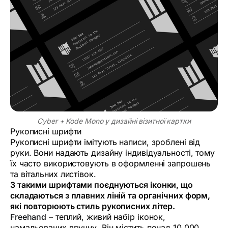
Cyber ​​+ Kode Mono у дизайні візитної картки
Рукописні шрифти
Рукописні шрифти імітують написи, зроблені від
руки. Вони надають дизайну індивідуальності, тому
їх часто використовують в оформленні запрошень
та вітальних листівок.
З такими шрифтами поєднуються іконки, що
складаються з плавних ліній та органічних форм,
які повторюють стиль рукописних літер.
Freehand
– теплий, живий набір іконок,
намальованих вручну. Він містить понад 10 000