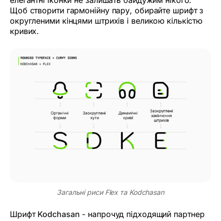
елегантні іконки не залишать байдужим нікого.
Щоб створити гармонійну пару, обирайте шрифт з
округленими кінцями штрихів і великою кількістю
кривих.
Загальні риси Flex та Kodchasan
Шрифт
Kodchasan
- напрочуд підходящий партнер