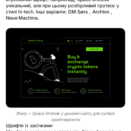
унікальний, але при цьому розбірливий гротеск у
стилі hi-tech. Інші варіанти:
DM Sans
,
Archivo
,
Neue Machina
.
Sharp + Space Grotesk у дизайні сайту для купівлі 
криптовалюти
Шрифти із засічками