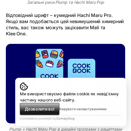
Загальні риси Plump та Hachi Maru Pop
Відповідний шрифт – кумедний
Hachi Maru Pro
.
Якщо вам подобається цей невимушений химерний
стиль, вас також можуть зацікавити
Mali
та
Klee One
.
Ми використовуємо файли cookie як невід'ємну
частину нашого веб-сайту.
Дозволити всі
Керувати налаштуваннями
Compliance powered by
ComplyDog
Plump + Hachi Maru Pop в дизайні програми з рецептами