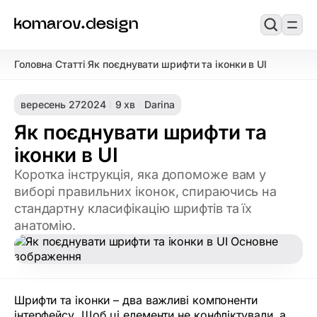
Головна
Статті
Як поєднувати шрифти та іконки в UI
/
/
вересень 27
2024
9 хв
Darina
Як поєднувати шрифти та
іконки в UI
Коротка інструкція, яка допоможе вам у
виборі правильних іконок, спираючись на
стандартну класифікацію шрифтів та їх
анатомію.
Шрифти та іконки – два важливі компоненти
інтерфейсу. Щоб ці елементи не конфліктували, а,