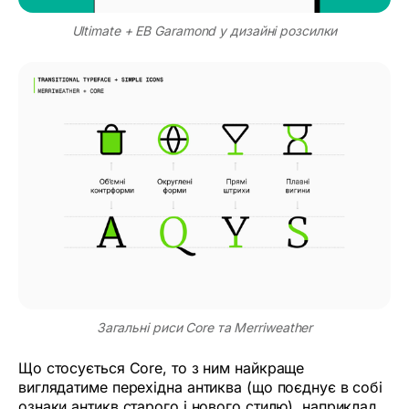
Ultimate + EB Garamond у дизайні розсилки
Загальні риси Core та Merriweather
Що стосується Core, то з ним найкраще
виглядатиме перехідна антиква (що поєднує в собі
ознаки антикв старого і нового стилю), наприклад,