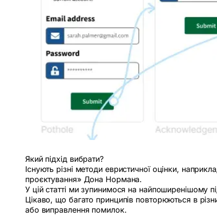
Який підхід вибрати?
Існують різні методи евристичної оцінки, наприк
проєктування» Дона Нормана.
У цій статті ми зупинимося на найпоширенішому п
Цікаво, що багато принципів повторюються в різн
або виправлення помилок.