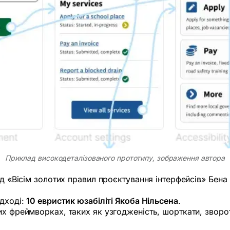
Приклад високодеталізованого прототипу, зображення автора
лад «Вісім золотих правил проєктування інтерфейсів» Бен
ідході:
10 евристик юзабіліті Якоба Нільсена
.
их фреймворках, таких як узгодженість, шорткати, зворот