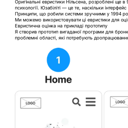
Оригінальні евристики Нільсена, розроблені ще в 
психології. Юзабіліті — це те, наскільки інтерфей
Принципи, що робили системи зручними у 1994 роц
Ми можемо використовувати ці евристики для оцінк
Евристична оцінка на прикладі прототипу
Я створив прототип вигаданої програми для броню
проблемні області, які потребують доопрацюванн