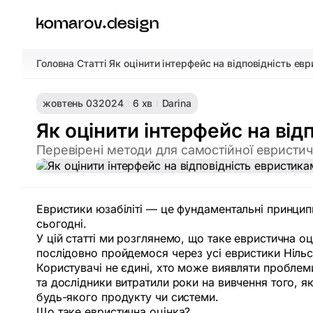
Головна
Статті
Як оцінити інтерфейс на відповідність евр
/
/
жовтень 03
2024
6 хв
Darina
Як оцінити інтерфейс на від
Перевірені методи для самостійної евристич
Евристики юзабіліті — це фундаментальні принцип
сьогодні.
У цій статті ми розглянемо, що таке евристична 
послідовно пройдемося через усі евристики Нільсе
Користувачі не єдині, хто може виявляти пробле
та дослідники витратили роки на вивчення того, я
будь-якого продукту чи системи.
Що таке евристична оцінка?