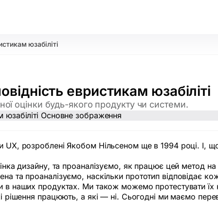
истикам юзабіліті
повідність евристикам юзабіліті
ної оцінки будь-якого продукту чи системи.
и UX, розроблені Якобом Нільсеном ще в 1994 році. І, щ
оцінка дизайну, та проаналізуємо, як працює цей метод н
на та проаналізуємо, наскільки прототип відповідає кожн
ми в наших продуктах. Ми також можемо протестувати їх 
кі рішення працюють, а які — ні. Сьогодні ми маємо пере