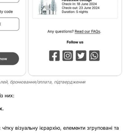
талей, бронювання/оплата, підтвердження
з них:
к.
ітку візуальну ієрархію, елементи згруповані та