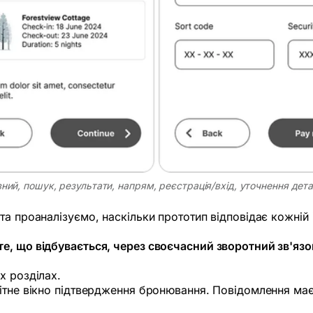
вний, пошук, результати, напрям, реєстрація/вхід, уточнення де
а проаналізуємо, наскільки прототип відповідає кожній і
е, що відбувається, через своєчасний зворотний зв'язо
х розділах.
ітне вікно підтвердження бронювання. Повідомлення має ч