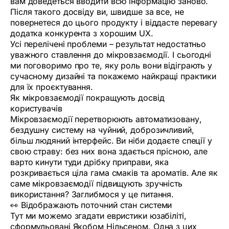
вам доведеться вводити всю інформацію заново.
Після такого досвіду ви, швидше за все, не
повернетеся до цього продукту і віддасте перевагу
додатка конкурента з хорошим UX.
Усі перелічені проблеми – результат недостатньо
уважного ставлення до мікровзаємодії. І сьогодні
ми поговоримо про те, яку роль вони відіграють у
сучасному дизайні та покажемо найкращі практики
для їх проєктування.
Як мікровзаємодії покращують досвід
користувачів
Мікровзаємодії перетворюють автоматизовану,
бездушну систему на чуйний, доброзичливий,
більш людяний інтерфейс. Ви ніби додаєте спеції у
свою страву: без них вона здається прісною, але
варто кинути туди дрібку приправи, яка
розкривається ціла гама смаків та ароматів. Але як
саме мікровзаємодії підвищують зручність
використання? Заглибмося у це питання.
👀 Відображають поточний стан системи
Тут ми можемо згадати евристики юзабіліті,
сформульовані Якобом Нільсеном. Одна з цих