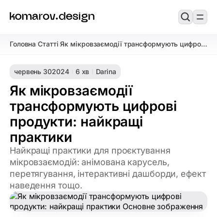
Головна
Статті
Як мікровзаємодії трансформують цифрові
/
/
продукти: найкращі практики
червень 30
2024
6 хв
Darina
Як мікровзаємодії
трансформують цифрові
продукти: найкращі
практики
Найкращі практики для проєктування
мікровзаємодій: анімована карусель,
перетягування, інтерактивні дашборди, ефект
наведення тощо.