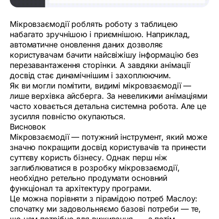
Мікровзаємодії роблять роботу з таблицею
набагато зручнішою і приємнішою. Наприклад,
автоматичне оновлення даних дозволяє
користувачам бачити найсвіжішу інформацію без
перезавантаження сторінки. А завдяки анімації
досвід стає динамічнішим і захоплюючим.
Як ви могли помітити, видимі мікровзаємодії —
лише верхівка айсберга. За невеликими анімаціями
часто ховається детальна системна робота. Але це
зусилля повністю окупаються.
Висновок
Мікровзаємодії — потужний інструмент, який може
значно покращити досвід користувачів та принести
суттєву користь бізнесу. Однак перш ніж
заглиблюватися в розробку мікровзаємодії,
необхідно ретельно продумати основний
функціонал та архітектуру програми.
Це можна порівняти з пірамідою потреб Маслоу:
спочатку ми задовольняємо базові потреби — те,
що нам потрібно для виживання, — а потім