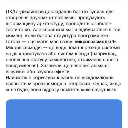
UX/UI-дизайнери докладають багато зусиль для
створення зручних інтерфейсів: продумують
інформаційну архітектуру, проводять юзабіліті-
тести тощо. Але справжня магія відбувається в той
момент, коли базова структура програми вже
готова — і ця магія має назву:
мікровзаємодія ✨
.
Мікровзаємодія — це ледь помітні реакції системи
на дії користувача або системні події (наприклад,
оновлення статусу замовлення, отримання нового
повідомлення). Зазвичай, це невеликі анімації,
візуальні або звукові ефекти.
Найчастіше користувачі навіть не усвідомлюють
наявність мікровзаємодії в інтерфейсі. Однак, якщо
їх не буде, вони відразу помітять їхню відсутність.