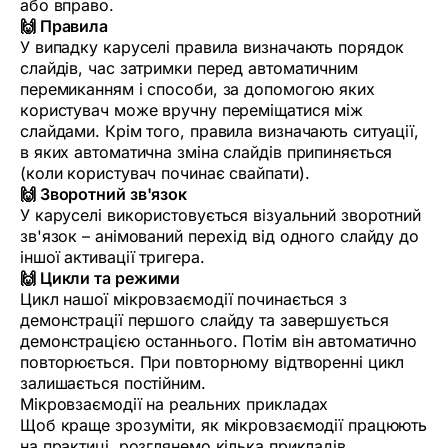
або вправо.
🙌 Правила
У випадку каруселі правила визначають порядок
слайдів, час затримки перед автоматичним
перемиканням і способи, за допомогою яких
користувач може вручну переміщатися між
слайдами. Крім того, правила визначають ситуації,
в яких автоматична зміна слайдів припиняється
(коли користувач починає свайпати).
🙌 Зворотний зв'язок
У каруселі використовується візуальний зворотний
зв'язок – анімований перехід від одного слайду до
іншої активації тригера.
🙌 Цикли та режими
Цикл нашої мікровзаємодії починається з
демонстрації першого слайду та завершується
демонстрацією останнього. Потім він автоматично
повторюється. При повторному відтворенні цикл
залишається постійним.
Мікровзаємодії на реальних прикладах
Щоб краще зрозуміти, як мікровзаємодії працюють
на практиці, розглянемо кілька прикладів,