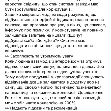
евристик свідчить, що стан системи завжди має
бути зрозумілим для користувача.
Завдяки мікровзаємодіям люди розуміють, що
відбувається в інтерфейсі: індикатор завантаження
показує, що програма працює, а вікно, що спливає,
інформує про помилку. У користувачів не повинно
залишатись запитань на кшталт «Що тут
відбувається?» або «Де я?» Система має
відповідати на ці питання ще до того, як вони
виникнуть.
👀 Захоплюють та утримують увагу
Коли людина взаємодіє з інтерфейсом та отримує
від нього миттєвий відгук, починається діалог. Цей
діалог викликає інтерес та підвищує залученість.
Тому добре продумані мікровзаємодії спонукають
відвідувачів довше залишатися в додатку або на
сайті, що, своєю чергою, позитивно позначається
на аналітиці та показниках конверсії. Дослідження
Forrester показують, що якісний досвід взаємодії
може збільшити конверсію на 200%.
👀 Надають підказки та рекомендації