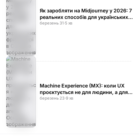
Як заробляти на Midjourney у 2026: 7
реальних способів для українських
фрилансерів
березень 31
·
5 хв
Machine Experience (MX): коли UX
проєктується не для людини, а для
AI-агента
березень 23
·
9 хв