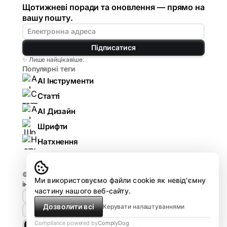
Щотижневі поради та оновлення — прямо на
вашу пошту.
Підписатися
✨ Лише найцікавіше.
Популярні теги
AI Інструменти
Статті
AI Дизайн
Шрифти
Натхнення
© 2026
Komarov.Design — AI для дизайнерів:
Ми використовуємо файли cookie як невід'ємну
інструменти, гайди, огляди
.
частину нашого веб-сайту.
🤘🏻 Design HUB by Komarov
Реклама та співпраця
Дозволити всі
Керувати налаштуваннями
Про проєкт
Compliance powered by
ComplyDog
Light
Dark
Dune
Matrix
Royal