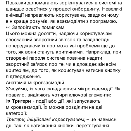
Підказки допомагають зорієнтуватися в системі та
швидше освоїтися у процесі онбордингу. Невеликі
анімації направляють користувача, завдяки чому
він краще розуміє, як взаємодіяти з програмою.
👀 Запобігають помилкам
Цього можна досягти, надаючи користувачам
своєчасний зворотний зв'язок та заздалегідь
попереджаючи їх про можливі проблеми ще до
того, як вони стануть критичними. Наприклад, при
створенні пароля система повинна надати
зворотний зв'язок про те, чи відповідає він всім
критеріям, до того, як користувач натисне кнопку
підтвердження.
Анатомія мікровзаємодій
З'ясуймо, із чого складаються мікровзаємодії. Як
правило, виділяють чотири ключові елементи:
🙌
Тригери
- події або дії, які запускають
мікровзаємодії. Їх можна розділити на дві
категорії:
Тригери, ініційовані користувачем
, – це навмисні
дії, такі як натискання кнопки, перетягування