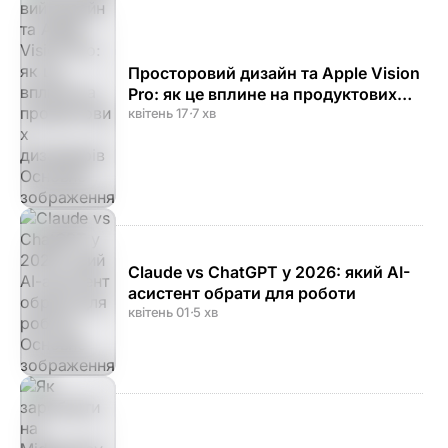
Просторовий дизайн та Apple Vision
Pro: як це вплине на продуктових
дизайнерів
квітень 17
·
7 хв
Claude vs ChatGPT у 2026: який AI-
асистент обрати для роботи
квітень 01
·
5 хв