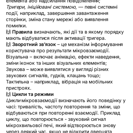
елемента або надсилання повідомлення;
Тригери, ініційовані системою
, — певні системні
події, наприклад, завершення завантаження
сторінки, зміна стану мережі або виявлення
помилки.
🙌
Правила
визначають, які дії та в якому порядку
мають відбуватися після активації тригера.
🙌
Зворотний зв'язок
– це механізм інформування
користувача про результати мікровзаємодії.
Візуальна – включає анімацію, ефекти наведення,
зміни іконок та інших візуальних елементів;
Звукова – може виявлятися у вигляді різних
звукових сигналів, гудків, клацань тощо;
Тактильна – наприклад, вібрація на мобільних
пристроях.
🙌
Цикли та режими
Цикли
мікровзаємодії визначають його поведінку у
часі: тривалість, частоту повторення та зміни, що
відбуваються при повторенні взаємодії. Приклад
циклу, що повторюється - звуковий сигнал
мікрохвильової печі, який відтворюється знову
через деякий час, якщо не відкрити дверцята