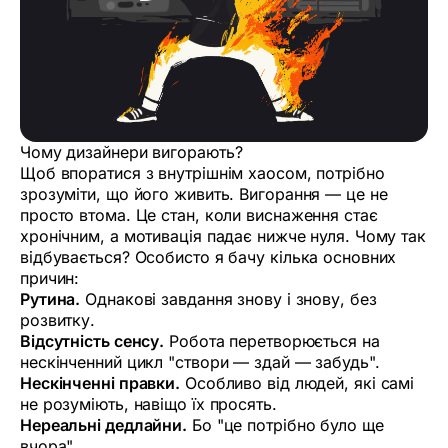
Чому дизайнери вигорають?
Щоб впоратися з внутрішнім хаосом, потрібно
зрозуміти, що його живить. Вигорання — це не
просто втома. Це стан, коли виснаження стає
хронічним, а мотивація падає нижче нуля. Чому так
відбувається? Особисто я бачу кілька основних
причин:
Рутина.
Однакові завдання знову і знову, без
розвитку.
Відсутність сенсу.
Робота перетворюється на
нескінченний цикл "створи — здай — забудь".
Нескінченні правки.
Особливо від людей, які самі
не розуміють, навіщо їх просять.
Нереальні дедлайни.
Бо "це потрібно було ще
вчора".