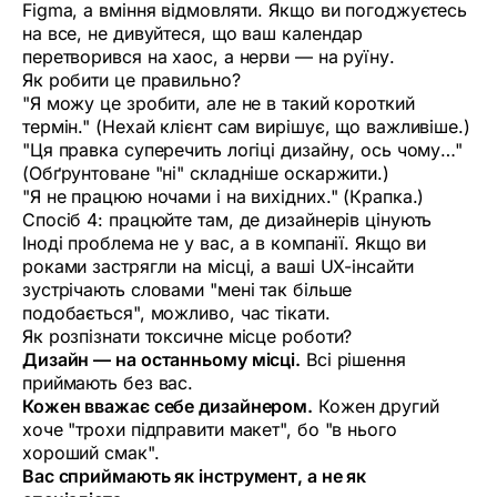
Figma, а вміння відмовляти. Якщо ви погоджуєтесь
на все, не дивуйтеся, що ваш календар
перетворився на хаос, а нерви — на руїну.
Як робити це правильно?
"Я можу це зробити, але не в такий короткий
термін." (Нехай клієнт сам вирішує, що важливіше.)
"Ця правка суперечить логіці дизайну, ось чому…"
(Обґрунтоване "ні" складніше оскаржити.)
"Я не працюю ночами і на вихідних." (Крапка.)
Спосіб 4: працюйте там, де дизайнерів цінують
Іноді проблема не у вас, а в компанії. Якщо ви
роками застрягли на місці, а ваші UX-інсайти
зустрічають словами "мені так більше
подобається", можливо, час тікати.
Як розпізнати токсичне місце роботи?
Дизайн — на останньому місці.
Всі рішення
приймають без вас.
Кожен вважає себе дизайнером.
Кожен другий
хоче "трохи підправити макет", бо "в нього
хороший смак".
Вас сприймають як інструмент, а не як