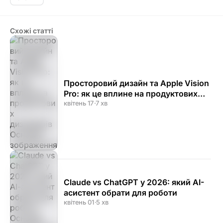
Схожі статті
Просторовий дизайн та Apple Vision
Pro: як це вплине на продуктових
дизайнерів
квітень 17
·
7 хв
Claude vs ChatGPT у 2026: який AI-
асистент обрати для роботи
квітень 01
·
5 хв