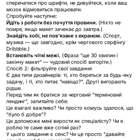
сперечатися про шрифти, не дивуйтеся, коли ваш
мозок відмовиться працювати.
Спробуйте наступне:
Йдіть з роботи без почуття провини.
(Ніхто не
помре, якщо макет зачекає до завтра.)
Знайдіть хобі, не пов’язане з екраном.
(Спорт,
музика — що завгодно, крім чергового серфінгу
Dribbble.)
Встановіть чіткі межі.
(Фраза "ще 30 хвилин і
закінчу макет" — чудовий спосіб вигоріти.)
Спосіб 2: фільтруйте свої завдання
Є два типи дизайнерів: ті, хто береться за будь-яку
задачу, і ті, хто питає "навіщо?". Другі вигорають
рідше.
Перед тим як братися за черговий "терміновий
лендинг", запитайте себе:
Це взагалі важливо? Чи просто комусь здалося, що
"було б добре"?
Це допоможе мені вирости як спеціалісту? Чи я
роблю те саме вже сотий раз?
У цього завдання є сенс? Чи це просто "давайте