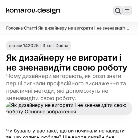
Головна
Статті
Як дизайнеру не вигорати і не зненавидіти
/
/
свою роботу
лютий 14
2025
3 хв
Darina
Як дизайнеру не вигорати і
не зненавидіти свою роботу
Чому дизайнери вигорають, як розпізнати
перші сигнали професійного виснаження та
практичні методи, які допоможуть не
зненавидіти свою роботу.
Чи бувало у вас таке, що ви починали ненавидіти
те, що колись любили? Ще вчора дизайн був