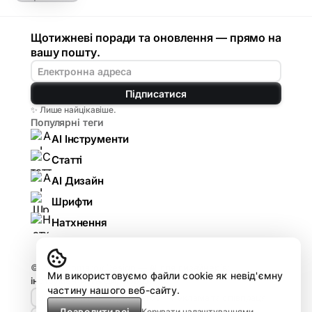
Щотижневі поради та оновлення — прямо на
вашу пошту.
Підписатися
✨ Лише найцікавіше.
Популярні теги
AI Інструменти
Статті
AI Дизайн
Шрифти
Натхнення
© 2026
Komarov.Design — AI для дизайнерів:
Ми використовуємо файли cookie як невід'ємну
інструменти, гайди, огляди
.
частину нашого веб-сайту.
🤘🏻 Design HUB by Komarov
Реклама та співпраця
Дозволити всі
Керувати налаштуваннями