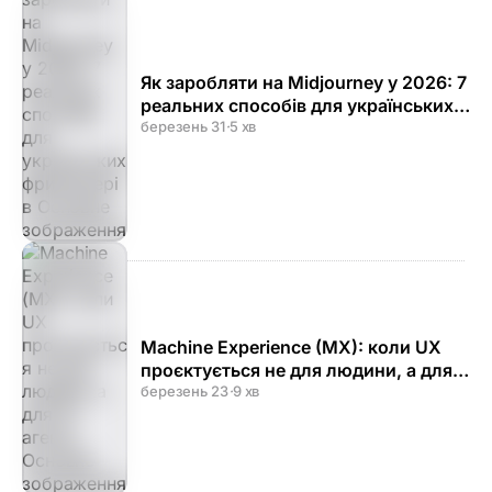
Як заробляти на Midjourney у 2026: 7
реальних способів для українських
фрилансерів
березень 31
·
5 хв
Machine Experience (MX): коли UX
проєктується не для людини, а для
AI-агента
березень 23
·
9 хв