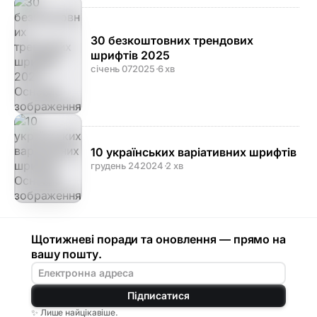
30 безкоштовних трендових
шрифтів 2025
січень 07
2025
·
6 хв
10 українських варіативних шрифтів
грудень 24
2024
·
2 хв
Щотижневі поради та оновлення — прямо на
вашу пошту.
Підписатися
✨ Лише найцікавіше.