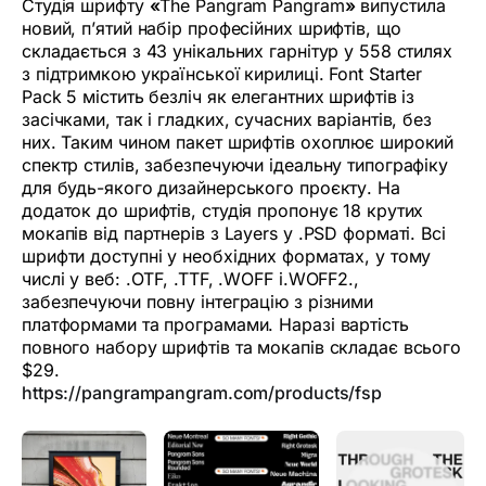
Студія шрифту
«
The Pangram Pangram
»
випустила
новий, п’ятий набір професійних шрифтів, що
складається з 43 унікальних гарнітур у 558 стилях
з підтримкою української кирилиці. Font Starter
Pack 5 містить безліч як елегантних шрифтів із
засічками, так і гладких, сучасних варіантів, без
них. Таким чином пакет шрифтів охоплює широкий
спектр стилів, забезпечуючи ідеальну типографіку
для будь-якого дизайнерського проєкту. На
додаток до шрифтів, студія пропонує 18 крутих
мокапів від партнерів з Layers у .PSD форматі. Всі
шрифти доступні у необхідних форматах, у тому
числі у веб: .OTF, .TTF, .WOFF і.WOFF2.,
забезпечуючи повну інтеграцію з різними
платформами та програмами. Наразі вартість
повного набору шрифтів та мокапів складає всього
$29.
https://pangrampangram.com/products/fsp