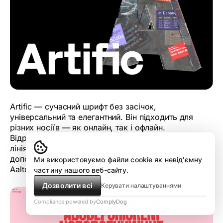
Artific — сучасний шрифт без засічок,
універсальний та елегантний. Він підходить для
різних носіїв — як онлайн, так і офлайн.
Відрізняється високою читабельністю та чистими
лініями. Шрифт включає 9 рис, кожну з яких
доповнено похилою версією.
Ми використовуємо файли cookie як невід'ємну
Aalto
частину нашого веб-сайту.
Дозволити всі
Керувати налаштуваннями
Compliance powered by
ComplyDog