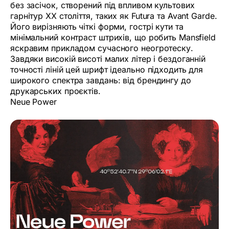
без засічок, створений під впливом культових
гарнітур ХХ століття, таких як Futura та Avant Garde.
Його вирізняють чіткі форми, гострі кути та
мінімальний контраст штрихів, що робить Mansfield
яскравим прикладом сучасного неогротеску.
Завдяки високій висоті малих літер і бездоганній
точності ліній цей шрифт ідеально підходить для
широкого спектра завдань: від брендингу до
друкарських проєктів.
Neue Power