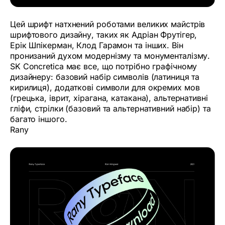
Цей шрифт натхнений роботами великих майстрів
шрифтового дизайну, таких як Адріан Фрутігер,
Ерік Шпікерман, Клод Гарамон та інших. Він
пронизаний духом модернізму та монументалізму.
SK Concretica має все, що потрібно графічному
дизайнеру: базовий набір символів (латиниця та
кирилиця), додаткові символи для окремих мов
(грецька, іврит, хірагана, катакана), альтернативні
гліфи, стрілки (базовий та альтернативний набір) та
багато іншого.
Rany