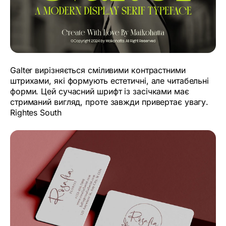
Galter вирізняється сміливими контрастними
штрихами, які формують естетичні, але читабельні
форми. Цей сучасний шрифт із засічками має
стриманий вигляд, проте завжди привертає увагу.
Rightes South