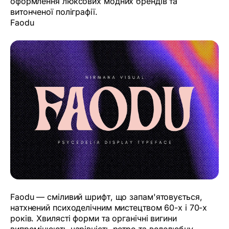
оформлення люксових модних брендів та
витонченої поліграфії.
Faodu
Faodu — сміливий шрифт, що запам'ятовується,
натхнений психоделічним мистецтвом 60-х і 70-х
років. Хвилясті форми та органічні вигини
випромінюють чарівність ретро та волелюбну