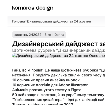
Головна
Дизайнерський дайджест за 24 жовтня
/
/
жовтень 24
2022
3 хв
Darina
Дизайнерський дайджест за
Щотижнева рубрика “Дизайнерський дайдже
Гайз, всім привіт. Це наша щотижнева рубрика “Д
натхнення. Приділіть декілька хвилин свого часу
10 основних правил дизайну кнопок
10 корисних плагінів для Adobe Illustrator
Анімація розтягнутого тексту в Figma
50 найкращих ілюстрацій на українську тематику 
"У збереженнях дизайнера" - ідеї для анімації сай
Тренди графічного дизайну 2023