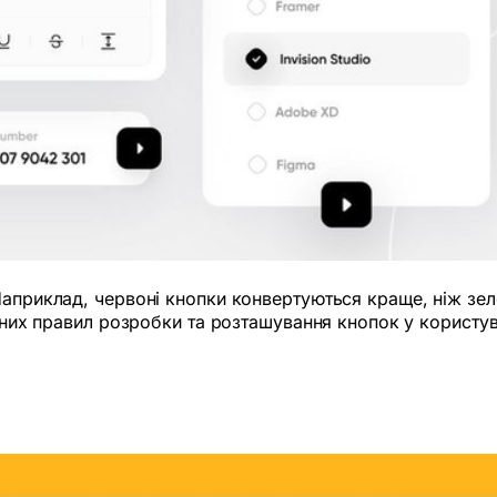
априклад, червоні кнопки конвертуються краще, ніж зелен
овних правил розробки та розташування кнопок у користу