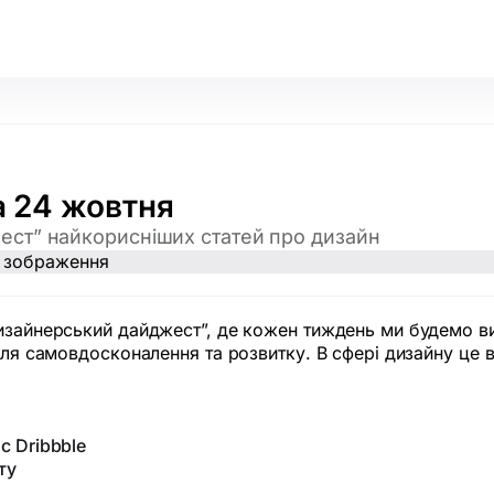
 24 жовтня
ст” найкорисніших статей про дизайн
изайнерський дайджест”, де кожен тиждень ми будемо вик
 для самовдосконалення та розвитку. В сфері дизайну це
c Dribbble
ту