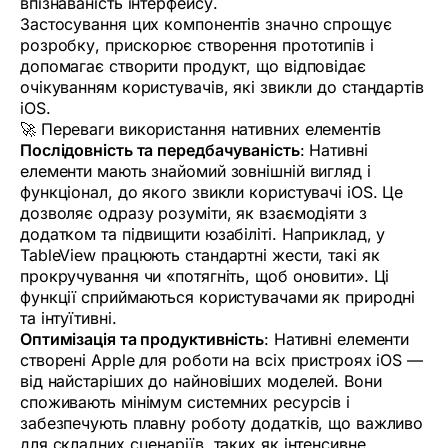
впізнаваність інтерфейсу.
Застосування цих компонентів значно спрощує
розробку, прискорює створення прототипів і
допомагає створити продукт, що відповідає
очікуванням користувачів, які звикли до стандартів
iOS.
🚀 Переваги використання нативних елементів
Послідовність та передбачуваність
: Нативні
елементи мають знайомий зовнішній вигляд і
функціонал, до якого звикли користувачі iOS. Це
дозволяє одразу розуміти, як взаємодіяти з
додатком та підвищити юзабіліті. Наприклад, у
TableView працюють стандартні жести, такі як
прокручування чи «потягніть, щоб оновити». Ці
функції сприймаються користувачами як природні
та інтуїтивні.
Оптимізація та продуктивність
: Нативні елементи
створені Apple для роботи на всіх пристроях iOS —
від найстаріших до найновіших моделей. Вони
споживають мінімум системних ресурсів і
забезпечують плавну роботу додатків, що важливо
для складних сценаріїв, таких як інтенсивне