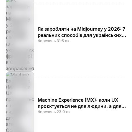
Як заробляти на Midjourney у 2026: 7
реальних способів для українських
фрилансерів
березень 31
·
5 хв
Machine Experience (MX): коли UX
проєктується не для людини, а для
AI-агента
березень 23
·
9 хв