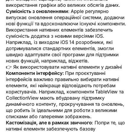
використання графіки або великих обсягів даних.
Сумісність з оновленнями
: Apple регулярно
випускає оновлення операційної системи, додаючи
нові функції та вдосконалюючи існуючі компоненти.
Використання нативних елементів забезпечить
сумісність додатка з новими версіями iOS.
Наприклад, із виходом iOS 14 розробники, які
дотримувалися стандартних елементів, змогли
швидко адаптувати свої програми для підтримки
нових функцій, наприклад, віджетів.
👉 Як використовувати нативні елементи у дизайні
Компоненти інтерфейсу:
При проєктуванні
інтерфейсів важливо правильно вибирати нативні
елементи, які найкраще відповідають потребам
користувачів. Наприклад, компоненти TableView та
CollectionView мають вбудовану підтримку
динамічного контенту, прокручування та оновлень,
що робить їх ідеальними для роботи з великими
списками або галереями зображень.
Кастомізація, але в рамках звичного
: Попри те, що
нативні елементи забезпечують базову