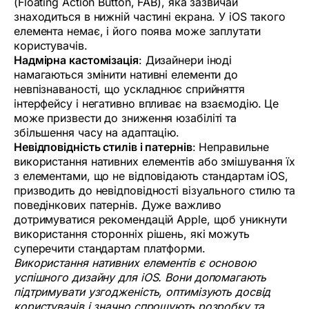
(Floating Action Button, FAB), яка зазвичай
знаходиться в нижній частині екрана. У iOS такого
елемента немає, і його поява може заплутати
користувачів.
Надмірна кастомізація
: Дизайнери іноді
намагаються змінити нативні елементи до
невпізнаваності, що ускладнює сприйняття
інтерфейсу і негативно впливає на взаємодію. Це
може призвести до зниження юзабіліті та
збільшення часу на адаптацію.
Невідповідність стилів і патернів
: Неправильне
використання нативних елементів або змішування їх
з елементами, що не відповідають стандартам iOS,
призводить до невідповідності візуального стилю та
поведінкових патернів. Дуже важливо
дотримуватися рекомендацій Apple, щоб уникнути
використання сторонніх рішень, які можуть
суперечити стандартам платформи.
Використання нативних елементів є основою
успішного дизайну для iOS. Вони допомагають
підтримувати узгодженість, оптимізують досвід
користувачів і значно спрощують розробку та