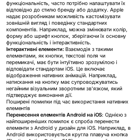
функціональність, часто потрібно налаштувати їх
відповідно до стилю бренду або додатку. Apple
надає розробникам можливість кастомізувати
зовнішній вигляд і поведінку стандартних
компонентів. Наприклад, можна змінювати колір,
форму або шрифт кнопок, зберігаючи їх основну
функціональність і інтерактивність.
Інтерактивні елементи:
Взаємодія з такими
елементами, як кнопки, текстові поля чи
перемикачі, має бути інтуїтивно зрозумілою і
відповідати стандартам iOS. Це включає
відображення нативних анімацій. Наприклад,
натискання на кнопку має супроводжуватись
негайним візуальним зворотним зв'язком, який
підтверджує виконання дії.
Поширені помилки під час використання нативних
елементів
Перенесення елементів Android на iOS
: Однією з
найпоширеніших помилок є спроба перенести
елементи з Android у дизайн для iOS. Наприклад, в
Android використовується кругла плавуча кнопка