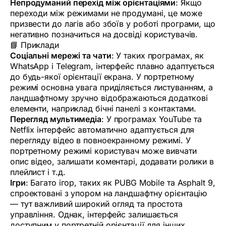
Непродуманий перехід між орієнтаціями
: Якщо
переходи між режимами не продумані, це може
призвести до лагів або збоїв у роботі програми, що
негативно позначиться на досвіді користувачів.
📘 Приклади
Соціальні мережі та чати
: У таких програмах, як
WhatsApp і Telegram, інтерфейс плавно адаптується
до будь-якої орієнтації екрана. У портретному
режимі основна увага приділяється листуванням, а
ландшафтному зручно відображаються додаткові
елементи, наприклад бічні панелі з контактами.
Перегляд мультимедіа
: У програмах YouTube та
Netflix інтерфейс автоматично адаптується для
перегляду відео в повноекранному режимі. У
портретному режимі користувач може вивчати
опис відео, залишати коментарі, додавати ролики в
плейлист і т.д.
Ігри
: Багато ігор, таких як PUBG Mobile та Asphalt 9,
спроектовані з упором на ландшафтну орієнтацію
— тут важливий широкий огляд та простота
управління. Однак, інтерфейс залишається
доступним у портретній орієнтації для інших