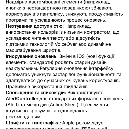
Надмірно кастомізовані елементи (наприклад,
кнопки з нестандартною поведінкою) збивають
користувачів з пантелику, знижують продуктивність
програми та ускладнюють процес оновлень.
Нехтування доступністю
: Наприклад,
використання кольорів із низьким контрастом, що
ускладнює читання тексту або відсутність
підтримки технологій VoiceOver або динамічне
масштабування шрифтів.
Ігнорування оновлень
: Зміни в iOS (нові функції,
елементи, стандарти) роблять старий дизайн
неактуальним. Регулярне оновлення інтерфейсу
допомагає уникнути застарілої функціональності та
адаптуватися до сучасних очікувань користувачів.
Правильне використання гайдлайнів
Сповіщення та список дій:
Використовуйте
AlertController
для стандартних форматів сповіщень
(Alert) та меню дій (Action Sheet). Ці елементи
інтуїтивно зрозумілі та відповідають
рекомендаціям.
Шрифти та типографіка:
Apple рекомендує
використовувати шрифти, такі як
SF Pro
, щоб