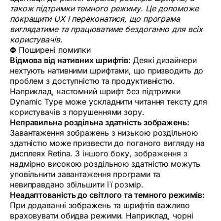
також підтримки темного режиму. Це допоможе
покращити UX і переконатися, що програма
виглядатиме та працюватиме бездоганно для всіх
користувачів.
⛔ Поширені помилки
Відмова від нативних шрифтів:
Деякі дизайнери
нехтують нативними шрифтами, що призводить до
проблем з доступністю та продуктивністю.
Наприклад, кастомний шрифт без підтримки
Dynamic Type може ускладнити читання тексту для
користувачів з порушеннями зору.
Неправильна роздільна здатність зображень:
Завантаження зображень з низькою роздільною
здатністю може призвести до поганого вигляду на
дисплеях Retina. З іншого боку, зображення з
надмірно високою роздільною здатністю можуть
уповільнити завантаження програми та
невиправдано збільшити її розмір.
Неадаптованість до світлого та темного режимів:
При додаванні зображень та шрифтів важливо
враховувати обидва режими. Наприклад, чорні