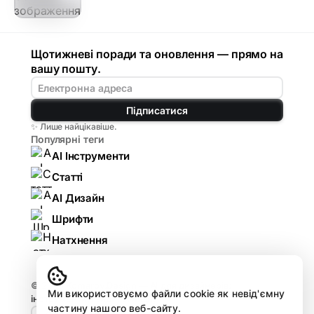
Щотижневі поради та оновлення — прямо на
вашу пошту.
Підписатися
✨ Лише найцікавіше.
Популярні теги
AI Інструменти
Статті
AI Дизайн
Шрифти
Натхнення
© 2026
Komarov.Design — AI для дизайнерів:
Ми використовуємо файли cookie як невід'ємну
інструменти, гайди, огляди
.
частину нашого веб-сайту.