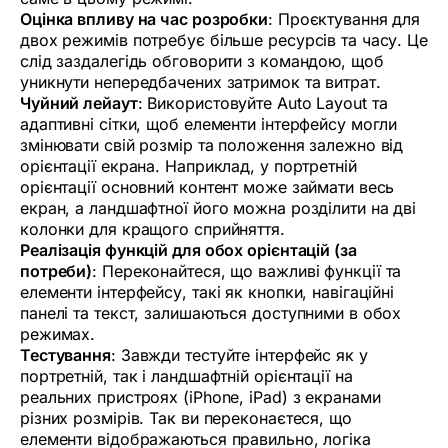
Оцінка впливу на час розробки
: Проєктування для
двох режимів потребує більше ресурсів та часу. Це
слід заздалегідь обговорити з командою, щоб
уникнути непередбачених затримок та витрат.
Чуйний лейаут
: Використовуйте Auto Layout та
адаптивні сітки, щоб елементи інтерфейсу могли
змінювати свій розмір та положення залежно від
орієнтації екрана. Наприклад, у портретній
орієнтації основний контент може займати весь
екран, а ландшафтної його можна розділити на дві
колонки для кращого сприйняття.
Реалізація функцій для обох орієнтацій (за
потреби)
: Переконайтеся, що важливі функції та
елементи інтерфейсу, такі як кнопки, навігаційні
панелі та текст, залишаються доступними в обох
режимах.
Тестування
: Завжди тестуйте інтерфейс як у
портретній, так і ландшафтній орієнтації на
реальних пристроях (iPhone, iPad) з екранами
різних розмірів. Так ви переконаєтеся, що
елементи відображаються правильно, логіка