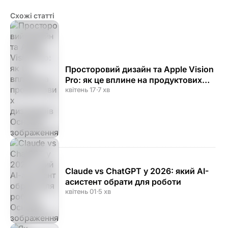
Схожі статті
Просторовий дизайн та Apple Vision
Pro: як це вплине на продуктових
дизайнерів
квітень 17
·
7 хв
Claude vs ChatGPT у 2026: який AI-
асистент обрати для роботи
квітень 01
·
5 хв