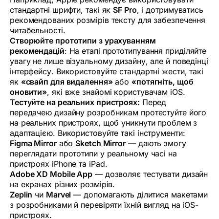
стандартні шрифти, такі як
SF Pro
, і дотримуватись
рекомендованих розмірів тексту для забезпечення
читабельності.
Створюйте прототипи з урахуванням
рекомендацій
: На етапі прототипування приділяйте
увагу не лише візуальному дизайну, але й поведінці
інтерфейсу. Використовуйте стандартні жести, такі
як
«свайп для видалення»
або
«потягніть, щоб
оновити»
, які вже знайомі користувачам iOS.
Тестуйте на реальних пристроях:
Перед
передачею дизайну розробникам протестуйте його
на реальних пристроях, щоб уникнути проблем з
адаптацією. Використовуйте такі інструменти:
Figma Mirror
або
Sketch Mirror
— дають змогу
переглядати прототипи у реальному часі на
пристроях iPhone та iPad.
Adobe XD Mobile App
— дозволяє тестувати дизайн
на екранах різних розмірів.
Zeplin
чи
Marvel
— допомагають ділитися макетами
з розробниками й перевіряти їхній вигляд на iOS-
пристроях.