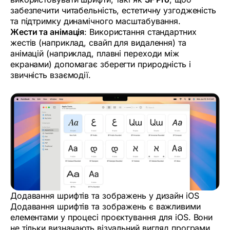
забезпечити читабельність, естетичну узгодженість
та підтримку динамічного масштабування.
Жести та анімація
: Використання стандартних
жестів (наприклад, свайп для видалення) та
анімацій (наприклад, плавні переходи між
екранами) допомагає зберегти природність і
звичність взаємодії.
Додавання шрифтів та зображень у дизайн iOS
Додавання шрифтів та зображень є важливими
елементами у процесі проєктування для iOS. Вони
не тільки визначають візуальний вигляд програми,