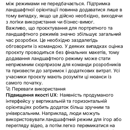
між режимами не передбачається. Підтримка
ландшафтної орієнтації повинна додаватися лише в
тому випадку, якщо це дійсно необхідно, виходячи
з логіки використання чи бізнес-вимог.
Важливо, що проєктування для портретного та
ландшафтного режимів значно збільшує загальний
час розробки. Це необхідно заздалегідь
обговорити із командою. У деяких випадках оцінка
проєкту проводиться без фінальних макетів, тому
додавання ландшафтного режиму може стати
неприємним сюрпризом для команди розробників
та призвести до затримок і додаткових витрат. Усі
учасники проєкту мають розуміти ці нюанси із
самого початку.
🚀 Переваги використання
Підвищення якості UX
: Наявність продуманого
інтерфейсу у вертикальній та горизонтальній
орієнтаціях робить додаток більш зручним та
універсальним. Наприклад, люди можуть
використовувати ландшафтний режим для ігор або
перегляду відео, а потім легко перемикатися на