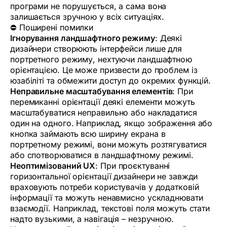
програми не порушується, а сама вона
залишається зручною у всіх ситуаціях.
⛔ Поширені помилки
Ігнорування ландшафтного режиму
: Деякі
дизайнери створюють інтерфейси лише для
портретного режиму, нехтуючи ландшафтною
орієнтацією. Це може призвести до проблем із
юзабіліті та обмежити доступ до окремих функцій.
Неправильне масштабування елементів
: При
перемиканні орієнтації деякі елементи можуть
масштабуватися неправильно або накладатися
один на одного. Наприклад, якщо зображення або
кнопка займають всю ширину екрана в
портретному режимі, вони можуть розтягуватися
або спотворюватися в ландшафтному режимі.
Неоптимізований UX
: При проєктуванні
горизонтальної орієнтації дизайнери не завжди
враховують потреби користувачів у додатковій
інформації та можуть ненавмисно ускладнювати
взаємодії. Наприклад, текстові поля можуть стати
надто вузькими, а навігація – незручною.