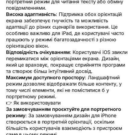
портретний режим для читання тексту або обміну
повідомленнями.
Висока адаптивність
: Підтримка обох орієнтацій
екрана забезпечує гнучкість та можливість
адаптації до різних сценаріїв використання. Це
особливо важливо для iPad, де користувачі часто
працюють у режимі багатозадачності з різною
орієнтацією вікон.
Відповідність очікуванням
: Користувачі iOS звикли
перемикатися між орієнтаціями екрана. Дизайн,
який це враховує, покращує сприйняття програми
та створює більш інтуїтивний досвід.
Максимум доступного простору
: Ландшафтний
режим дозволяє відображати більше контенту, у
тому числі елементи, які не помістилися б у
портретному режимі.
👉 Як використовувати
За замовчуванням проєктуйте для портретного
режиму
: За замовчуванням дизайн для iPhone
створюється в портретній орієнтації, оскільки
більшість користувачів взаємодіють з пристроєм
саме в цьому режимі.