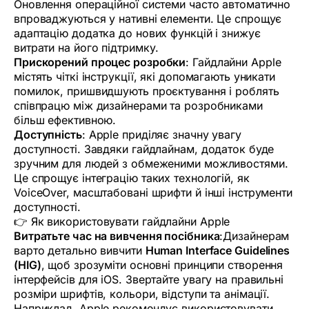
Оновлення операційної системи часто автоматично
впроваджуються у нативні елементи. Це спрощує
адаптацію додатка до нових функцій і знижує
витрати на його підтримку.
Прискорений процес розробки
: Гайдлайни Apple
містять чіткі інструкції, які допомагають уникати
помилок, пришвидшують проєктування і роблять
співпрацю між дизайнерами та розробниками
більш ефективною.
Доступність
: Apple приділяє значну увагу
доступності. Завдяки гайдлайнам, додаток буде
зручним для людей з обмеженими можливостями.
Це спрощує інтеграцію таких технологій, як
VoiceOver, масштабовані шрифти й інші інструменти
доступності.
👉 Як використовувати гайдлайни Apple
Витратьте час на вивчення посібника
:Дизайнерам
варто детально вивчити
Human Interface Guidelines
(HIG)
, щоб зрозуміти основні принципи створення
інтерфейсів для iOS. Звертайте увагу на правильні
розміри шрифтів, кольори, відступи та анімації.
Наприклад, Apple рекомендує використовувати