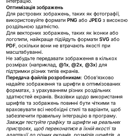
інтеграцію.
Оптимізація зображень
Для растрових зображень, таких як фотографії,
використовуйте формати
PNG
або
JPEG
з високою
роздільною здатністю.
Для векторних зображень, таких як іконки або
логотипи, найкраще підійдуть формати
SVG
або
PDF
, оскільки вони не втрачають якості при
масштабуванні.
Не забудьте передавати зображення в кількох
розмірах (наприклад,
@1x
,
@2x
,
@3x
) для
підтримки різних типів екранів.
Передача файлів розробникам
: Обов’язково
надайте зображення та шрифти в оптимізованих
форматах, з урахуванням різних роздільних
здатностей екранів. Вказівки щодо використання
шрифтів та зображень повинні бути чіткими та
враховувати всі необхідні стилі та варіанти, щоб
забезпечити правильну інтеграцію в програму.
Завжди тестуйте графіку та шрифти на реальних
пристроях, щоб переконатися в їхній якості та
адаптації до різних екранів, розмірів шрифтів, а