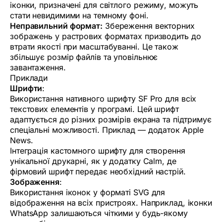
іконки, призначені для світлого режиму, можуть
стати невидимими на темному фоні.
Неправильний формат:
Збереження векторних
зображень у растрових форматах призводить до
втрати якості при масштабуванні. Це також
збільшує розмір файлів та уповільнює
завантаження.
Приклади
Шрифти
:
Використання нативного шрифту SF Pro для всіх
текстових елементів у програмі. Цей шрифт
адаптується до різних розмірів екрана та підтримує
спеціальні можливості. Приклад — додаток Apple
News.
Інтеграція кастомного шрифту для створення
унікальної друкарні, як у додатку Calm, де
фірмовий шрифт передає необхідний настрій.
Зображення
:
Використання іконок у форматі SVG для
відображення на всіх пристроях. Наприклад, іконки
WhatsApp залишаються чіткими у будь-якому