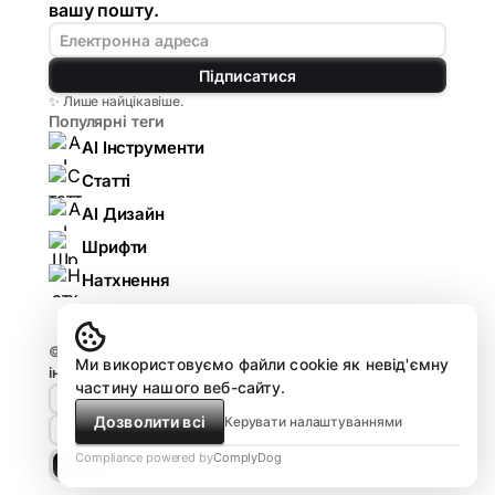
вашу пошту.
Підписатися
✨ Лише найцікавіше.
Популярні теги
AI Інструменти
Статті
AI Дизайн
Шрифти
Натхнення
© 2026
Komarov.Design — AI для дизайнерів:
Ми використовуємо файли cookie як невід'ємну
інструменти, гайди, огляди
.
частину нашого веб-сайту.
🤘🏻 Design HUB by Komarov
Реклама та співпраця
Дозволити всі
Керувати налаштуваннями
Про проєкт
Compliance powered by
ComplyDog
Light
Dark
Dune
Matrix
Royal