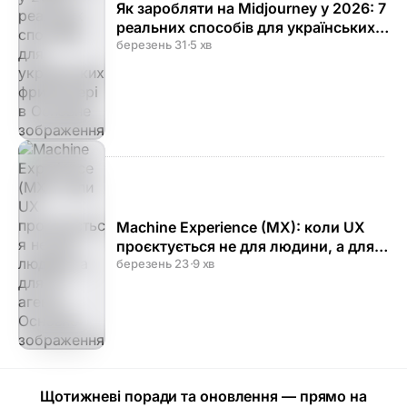
Як заробляти на Midjourney у 2026: 7
реальних способів для українських
фрилансерів
березень 31
·
5 хв
Machine Experience (MX): коли UX
проєктується не для людини, а для
AI-агента
березень 23
·
9 хв
Щотижневі поради та оновлення — прямо на