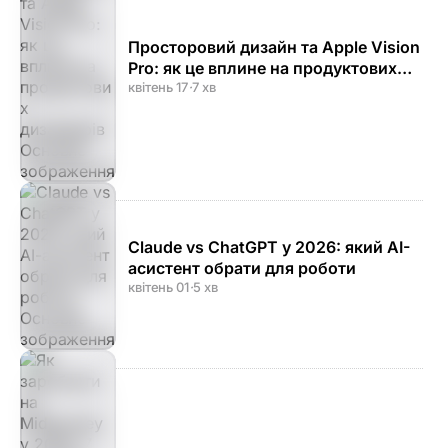
Просторовий дизайн та Apple Vision
Pro: як це вплине на продуктових
дизайнерів
квітень 17
·
7 хв
Claude vs ChatGPT у 2026: який AI-
асистент обрати для роботи
квітень 01
·
5 хв