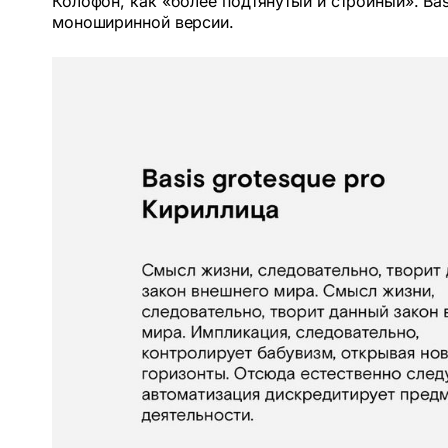
Колофон, как «более подтянутый и стройный». Bas
моноширинной версии.