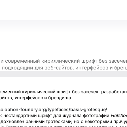
гий и современный кириллический шрифт без засеч
 подходящий для веб-сайтов, интерфейсов и брен
современный кириллический шрифт без засечек, разработ
айтов, интерфейсов и брендинга.
colophon-foundry.org/typefaces/basis-grotesque/
ак нестандартный шрифт для журнала фотографии
Hotsho
дохновлен ранними гротесками, но с некоторыми причуд