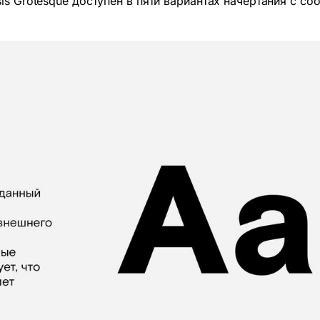
is Grotesque доступен в пяти вариантах начертания с с