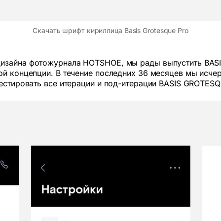
Скачать шрифт кириллица Basis Grotesque Pro
дизайна фотожурнала HOTSHOE, мы рады выпустить BAS
ной концепции. В течение последних 36 месяцев мы исч
тестировать все итерации и под-итерации BASIS GROTES