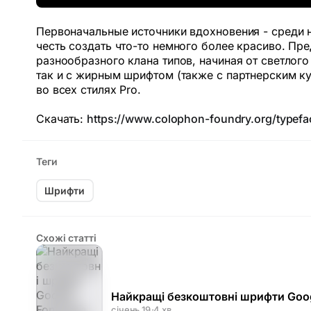
Первоначальные источники вдохновения - среди н
честь создать что-то немного более красиво. П
разнообразного клана типов, начиная от светло
так и с жирным шрифтом (также с партнерским к
во всех стилях Pro.
Скачать:
https://www.colophon-foundry.org/typefa
Теги
Шрифти
Схожі статті
Найкращі безкоштовні шрифти Goog
січень 19
·
4 хв