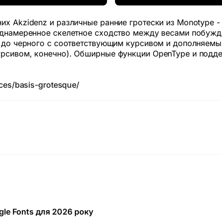
их Akzidenz и различные ранние гротески из Monotype -
реднамеренное скелетное сходство между весами побужд
го до черного с соответствующим курсивом и дополняе
урсивом, конечно). Обширные функции OpenType и подде
ces/basis-grotesque/
le Fonts для 2026 року