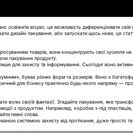
анс освіжити візуал, це можливість диференціювати свій 
ати дизайн пакування, або запускати щось нове, ця стат
 просуванням товарів, вони концентрують свої зусилля на
ючи пакування продукту.
ише для захисту та інформування. Сьогодні воно активно
зумним», буває різних форм та розмірів. Воно є багатоф
речний для бізнесу практично будь-якого напряму — про
ати волю своїй фантазії. Згадайте пакування, яке транс
модії з продуктом. Наприклад, коробка з-під пластівців,
айти певні слова.
ованою системою захисту від протікання, дуже просто та