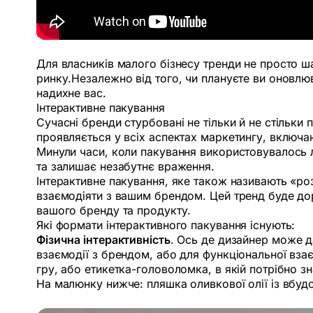
Для власників малого бізнесу тренди не просто ш
ринку.Незалежно від того, чи плануєте ви оновлюв
надихне вас.
Інтерактивне пакування
Сучасні бренди стурбовані не тільки й не стільки
проявляється у всіх аспектах маркетингу, включа
Минули часи, коли пакування використовувалось л
та залишає незабутнє враження.
Інтерактивне пакування, яке також називають «ро
взаємодіяти з вашим брендом. Цей тренд буде до
вашого бренду та продукту.
Які формати інтерактивного пакування існують:
Фізична інтерактивність
. Ось де дизайнер може д
взаємодії з брендом, або для функціональної взає
гру, або етикетка-головоломка, в якій потрібно зн
На малюнку нижче: пляшка оливкової олії із вбуд