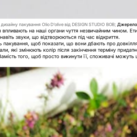
 дизайну пакування Olio D’olive від DESIGN STUDIO BOB;
 Джерело:
ня впливають на наші органи чуття незвичайним чином. Ет
 навіть звуки, що відтворюються під час відкриття.
ь пакування, щоб показати, що вони дбають про довкілля
ли, які змінюють колір після закінчення терміну придатн
Замість того, щоб просто викинути її, споживачі можуть 