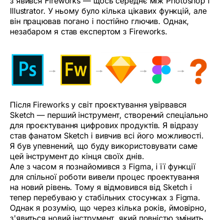
з'явився Fireworks — щось середнє між Photoshop і
Illustrator. У ньому було кілька цікавих функцій, але
він працював погано і постійно глючив. Однак,
незабаром я став експертом з Fireworks.
Після Fireworks у світ проєктування увірвався
Sketch — перший інструмент, створений спеціально
для проєктування цифрових продуктів. Я відразу
став фанатом Sketch і вивчив всі його можливості.
Я був упевнений, що буду використовувати саме
цей інструмент до кінця своїх днів.
Але з часом я познайомився з Figma, і її функції
для спільної роботи вивели процес проектування
на новий рівень. Тому я відмовився від Sketch і
тепер перебуваю у стабільних стосунках з Figma.
Однак я розумію, що через кілька років, ймовірно,
з'явиться новий інструмент, який повністю змінить