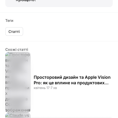
Теги
Статті
Схожі статті
Просторовий дизайн та Apple Vision
Pro: як це вплине на продуктових
дизайнерів
квітень 17
·
7 хв