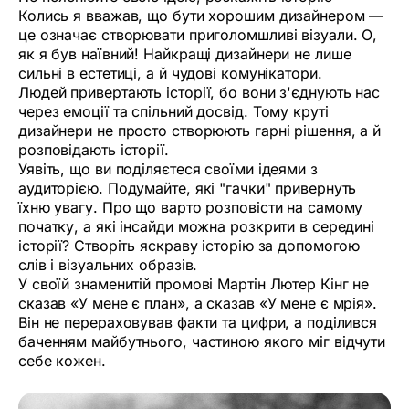
Колись я вважав, що бути хорошим дизайнером —
це означає створювати приголомшливі візуали. О,
як я був наївний! Найкращі дизайнери не лише
сильні в естетиці, а й чудові комунікатори.
Людей привертають історії, бо вони з'єднують нас
через емоції та спільний досвід. Тому круті
дизайнери не просто створюють гарні рішення, а й
розповідають історії.
Уявіть, що ви поділяєтеся своїми ідеями з
аудиторією. Подумайте, які "гачки" привернуть
їхню увагу. Про що варто розповісти на самому
початку, а які інсайди можна розкрити в середині
історії? Створіть яскраву історію за допомогою
слів і візуальних образів.
У своїй знаменитій промові Мартін Лютер Кінг не
сказав «У мене є план», а сказав «У мене є мрія».
Він не перераховував факти та цифри, а поділився
баченням майбутнього, частиною якого міг відчути
себе кожен.