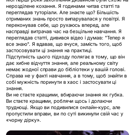
нерозділене кохання. Я годинами читав статті та
переглядав туторіали. Але знаєте що? Більшість
отриманих знань просто випарувалася у повітрі. Я
переконував себе, що рухаюсь вперед, але
насправді витрачав час на безцільне навчання. Я
переглядав статті, дивився відео і думав: "Тепер я
все знаю". Я вдавав, що вчуся, замість того, щоб
застосовувати ці знання на практиці.
Підступність цього підходу полягає в тому, що він
дає хибне відчуття знання, але реальному світу
немає жодної справи до бібліотеки у вашій голові.
Справа не у факті навчання, а в тому, щоб знайти в
собі мужність поринути в хаос і застосувати ці
знання.
Ви не стаєте кращими, вбираючи знання як губка.
Ви стаєте кращими, роблячи щось і долаючи
труднощі. Якщо ви подивилися онлайн-курс, але
пропустили вправи, ви по суті викинули свій час у
«чорну дірку».