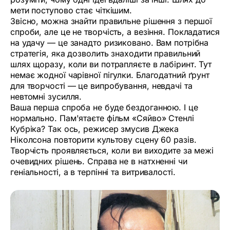
мети поступово стає чіткішим.
Звісно, можна знайти правильне рішення з першої
спроби, але це не творчість, а везіння. Покладатися
на удачу — це занадто ризиковано. Вам потрібна
стратегія, яка дозволить знаходити правильний
шлях щоразу, коли ви потрапляєте в лабіринт. Тут
немає жодної чарівної пігулки. Благодатний ґрунт
для творчості — це випробування, невдачі та
невтомні зусилля.
Ваша перша спроба не буде бездоганною. І це
нормально. Пам'ятаєте фільм «Сяйво» Стенлі
Кубріка? Так ось, режисер змусив Джека
Ніколсона повторити культову сцену 60 разів.
Творчість проявляється, коли ви виходите за межі
очевидних рішень. Справа не в натхненні чи
геніальності, а в терпінні та витривалості.