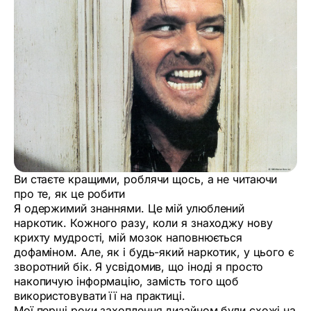
Ви стаєте кращими, роблячи щось, а не читаючи
про те, як це робити
Я одержимий знаннями. Це мій улюблений
наркотик. Кожного разу, коли я знаходжу нову
крихту мудрості, мій мозок наповнюється
дофаміном. Але, як і будь-який наркотик, у цього є
зворотний бік. Я усвідомив, що іноді я просто
накопичую інформацію, замість того щоб
використовувати її на практиці.
Мої перші роки захоплення дизайном були схожі на