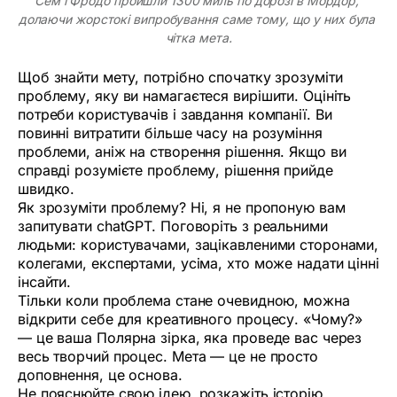
Сем і Фродо пройшли 1300 миль по дорозі в Мордор, 
долаючи жорстокі випробування саме тому, що у них була 
чітка мета.
Щоб знайти мету, потрібно спочатку зрозуміти
проблему, яку ви намагаєтеся вирішити. Оцініть
потреби користувачів і завдання компанії. Ви
повинні витратити більше часу на розуміння
проблеми, аніж на створення рішення. Якщо ви
справді розумієте проблему, рішення прийде
швидко.
Як зрозуміти проблему? Ні, я не пропоную вам
запитувати chatGPT. Поговоріть з реальними
людьми: користувачами, зацікавленими сторонами,
колегами, експертами, усіма, хто може надати цінні
інсайти.
Тільки коли проблема стане очевидною, можна
відкрити себе для креативного процесу. «Чому?»
— це ваша Полярна зірка, яка проведе вас через
весь творчий процес. Мета — це не просто
доповнення, це основа.
Не пояснюйте свою ідею, розкажіть історію