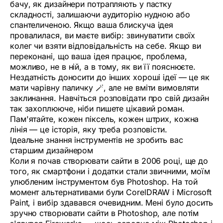
бачу, як дизайнери потрапляють у пастку
складності, залишаючи аудиторію нудною або
спантеличеною. Якщо ваша блискуча ідея
провалилася, ви маєте вибір: звинуватити своїх
колег чи взяти відповідальність на себе. Якщо ви
переконані, що ваша ідея працює, проблема,
можливо, не в ній, а в тому, як ви її пояснюєте.
Нездатність доносити до інших хороші ідеї — це як
мати чарівну паличку 🪄, але не вміти вимовляти
заклинання. Навчіться розповідати про свій дизайн
так захоплююче, ніби пишете цікавий роман.
Пам'ятайте, кожен піксель, кожен штрих, кожна
лінія — це історія, яку треба розповісти.
Ідеальне знання інструментів не зробить вас
старшим дизайнером
Коли я почав створювати сайти в 2006 році, ще до
того, як смартфони і додатки стали звичними, моїм
улюбленим інструментом був Photoshop. На той
момент альтернативами були CorelDRAW і Microsoft
Paint, і вибір здавався очевидним. Мені було досить
зручно створювати сайти в Photoshop, але потім