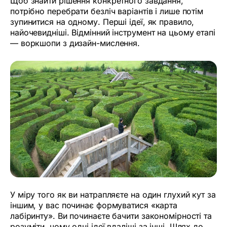
Щоб знайти рішення конкретного завдання,
потрібно перебрати безліч варіантів і лише потім
зупинитися на одному. Перші ідеї, як правило,
найочевидніші. Відмінний інструмент на цьому етапі
— воркшопи з дизайн-мислення.
У міру того як ви натрапляєте на один глухий кут за
іншим, у вас починає формуватися «карта
лабіринту». Ви починаєте бачити закономірності та
розуміти, чому одні ідеї вдаліші за інші. Шлях до