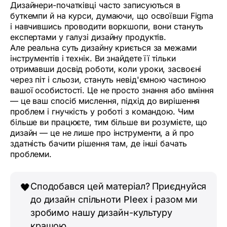
Дизайнери-початківці часто записуються в
буткемпи й на курси, думаючи, що освоївши Figma
і навчившись проводити воркшопи, вони стануть
експертами у галузі дизайну продуктів.
Але реальна суть дизайну криється за межами
інструментів і технік. Ви знайдете її тільки
отримавши досвід роботи, коли уроки, засвоєні
через піт і сльози, стануть невід'ємною частиною
вашої особистості. Це не просто знання або вміння
— це ваш спосіб мислення, підхід до вирішення
проблем і гнучкість у роботі з командою. Чим
більше ви працюєте, тим більше ви розумієте, що
дизайн — це не лише про інструменти, а й про
здатність бачити рішення там, де інші бачать
проблеми.
Сподобався цей матеріал? Приєднуйся
🖤
до дизайн спільноти
Pleex
і разом ми
зробимо нашу дизайн-культуру
кращою.