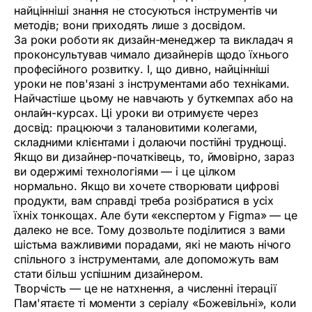
найцінніші знання не стосуються інструментів чи
методів; вони приходять лише з досвідом.
За роки роботи як дизайн-менеджер та викладач я
проконсультував чимало дизайнерів щодо їхнього
професійного розвитку. І, що дивно, найцінніші
уроки не пов'язані з інструментами або техніками.
Найчастіше цьому не навчають у буткемпах або на
онлайн-курсах. Ці уроки ви отримуєте через
досвід: працюючи з талановитими колегами,
складними клієнтами і долаючи постійні труднощі.
Якщо ви дизайнер-початківець, то, ймовірно, зараз
ви одержимі технологіями — і це цілком
нормально. Якщо ви хочете створювати цифрові
продукти, вам справді треба розібратися в усіх
їхніх тонкощах. Але бути «експертом у Figma» — це
далеко не все. Тому дозвольте поділитися з вами
шістьма важливими порадами, які не мають нічого
спільного з інструментами, але допоможуть вам
стати більш успішним дизайнером.
Творчість — це не натхнення, а численні ітерації
Пам'ятаєте ті моменти з серіалу «Божевільні», коли