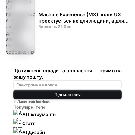
Machine Experience (MX): коли UX
проєктується не для людини, а для
AI-агента
березень 23
·
9 хв
Щотижневі поради та оновлення — прямо на
вашу пошту.
Підписатися
✨ Лише найцікавіше.
Популярні теги
AI Інструменти
Статті
AI Дизайн