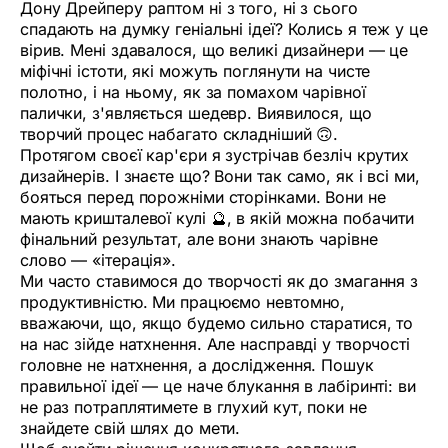
Дону Дрейперу раптом ні з того, ні з сього
спадають на думку геніальні ідеї? Колись я теж у це
вірив. Мені здавалося, що великі дизайнери — це
міфічні істоти, які можуть поглянути на чисте
полотно, і на ньому, як за помахом чарівної
палички, з'являється шедевр. Виявилося, що
творчий процес набагато складніший 🙃.
Протягом своєї кар'єри я зустрічав безліч крутих
дизайнерів. І знаєте що? Вони так само, як і всі ми,
бояться перед порожніми сторінками. Вони не
мають кришталевої кулі 🔮, в якій можна побачити
фінальний результат, але вони знають чарівне
слово — «ітерація».
Ми часто ставимося до творчості як до змагання з
продуктивністю. Ми працюємо невтомно,
вважаючи, що, якщо будемо сильно старатися, то
на нас зійде натхнення. Але насправді у творчості
головне не натхнення, а дослідження. Пошук
правильної ідеї — це наче блукання в лабіринті: ви
не раз потраплятимете в глухий кут, поки не
знайдете свій шлях до мети.