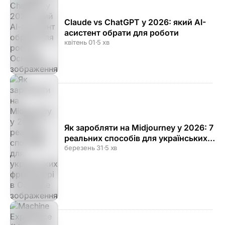
Claude vs ChatGPT у 2026: який AI-
асистент обрати для роботи
квітень 01
·
5 хв
Як заробляти на Midjourney у 2026: 7
реальних способів для українських
фрилансерів
березень 31
·
5 хв