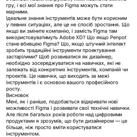
гру, і всі мої знання про Figma можуть стати
марними.
Ідеальне знання інструментів може бути корисним
у певних ситуаціях, але це не спосіб зростання. Що
якщо ви зміните компанію, і замість Figma там
використовуватимуть Adobe XD? Що якщо Penpot
стане вбивцею Figma? Що, якщо штучний інтелект
зробить традиційні інструменти проектування
застарілими? Щоб розвиватися як дизайнер,
необхідно зосереджуватися на навичках, які не
залежать від конкретних інструментів, компаній чи
проектів. Це навички, що виходять за межі
інструментів і є основою вашого професійного
росту.
Висновок
Мені, як і раніше, подобається відкривати нові
можливості Figma і розвивати свої технічні навички.
Але після багатьох років роботи над цифровими
продуктами я зрозумів, що бути дизайнером — це
більше, ніж просто вміти користуватися
інструментом.