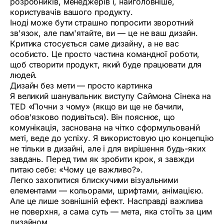
розробників, менеджерів і, найголовніше,
користувачів вашого продукту.
Іноді може бути страшно попросити зворотний
зв'язок, але пам'ятайте, ви — це не ваш дизайн.
Критика стосується саме дизайну, а не вас
особисто. Це просто частина командної роботи,
щоб створити продукт, який буде працювати для
людей.
Дизайн без мети — просто картинка
Я великий шанувальник виступу Саймона Сінека на
TED «Почни з чому» (якщо ви ще не бачили,
обов'язково подивіться). Він пояснює, що
комунікація, заснована на чітко сформульованій
меті, веде до успіху. Я використовую цю концепцію
не тільки в дизайні, але і для вирішення будь-яких
завдань. Перед тим як зробити крок, я завжди
питаю себе: «Чому це важливо?».
Легко захопитися блискучими візуальними
елементами — кольорами, шрифтами, анімацією.
Але це лише зовнішній ефект. Насправді важлива
не поверхня, а сама суть — мета, яка стоїть за цим
дизайном.