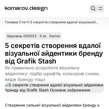
Головна
Статті
5 секретів створення вдалої візуальної
/
/
айдентики бренду вiд Grafik Stash
березень 04
2023
5 хв
Darina
5 секретів створення вдалої
візуальної айдентики бренду
вiд Grafik Stash
Як правильно розробити візуальну
айдентику: підбір шрифтів, кольорові схеми,
імідж бренду тощо
Створення сильної візуальної айдентики бренду є