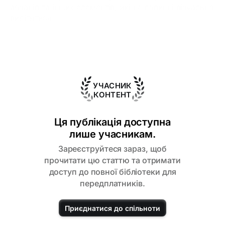
абзаців та інших елементів, які не повинні візуально
виділятися
Темний нейтральний колір – текст абзацу, фон
тощо.
УЧАСНИК
КОНТЕНТ
Ця публікація доступна
лише учасникам.
Зареєструйтеся зараз, щоб
прочитати цю статтю та отримати
доступ до повної бібліотеки для
передплатників.
Приєднатися до спільноти