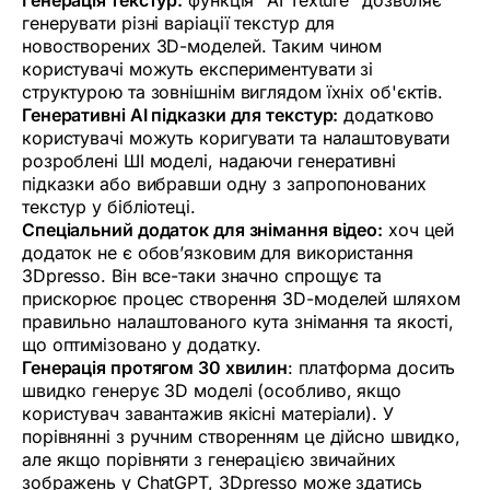
генерувати різні варіації текстур для
новостворених 3D-моделей. Таким чином
користувачі можуть експериментувати зі
структурою та зовнішнім виглядом їхніх об'єктів.
Генеративні AI підказки для текстур:
додатково
користувачі можуть коригувати та налаштовувати
розроблені ШІ моделі, надаючи генеративні
підказки або вибравши одну з запропонованих
текстур у бібліотеці.
Спеціальний додаток для знімання відео:
хоч цей
додаток не є обов’язковим для використання
3Dpresso. Він все-таки значно спрощує та
прискорює процес створення 3D-моделей шляхом
правильно налаштованого кута знімання та якості,
що оптимізовано у додатку.
Генерація протягом 30 хвилин
: платформа досить
швидко генерує 3D моделі (особливо, якщо
користувач завантажив якісні матеріали). У
порівнянні з ручним створенням це дійсно швидко,
але якщо порівняти з генерацією звичайних
зображень у ChatGPT, 3Dpresso може здатись