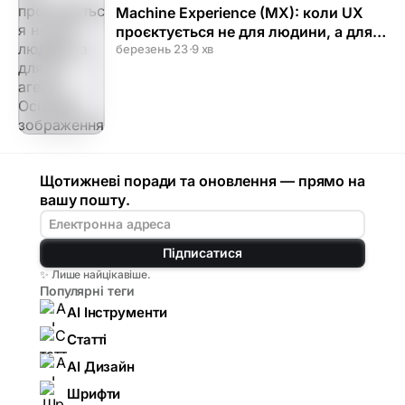
Machine Experience (MX): коли UX
проєктується не для людини, а для
AI-агента
березень 23
·
9 хв
Щотижневі поради та оновлення — прямо на
вашу пошту.
Підписатися
✨ Лише найцікавіше.
Популярні теги
AI Інструменти
Статті
AI Дизайн
Шрифти