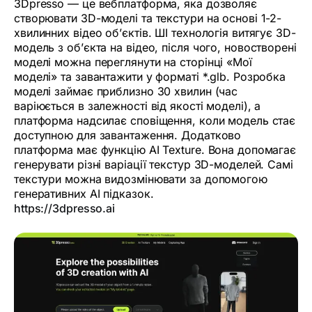
3Dpresso — це вебплатформа, яка дозволяє
створювати 3D-моделі та текстури на основі 1-2-
хвилинних відео об’єктів. ШІ технологія витягує 3D-
модель з об’єкта на відео, після чого, новостворені
моделі можна переглянути на сторінці «Мої
моделі» та завантажити у форматі *.glb. Розробка
моделі займає приблизно 30 хвилин (час
варіюється в залежності від якості моделі), а
платформа надсилає сповіщення, коли модель стає
доступною для завантаження. Додатково
платформа має функцію AI Texture. Вона допомагає
генерувати різні варіації текстур 3D-моделей. Самі
текстури можна видозмінювати за допомогою
генеративних AI підказок.
https://3dpresso.ai