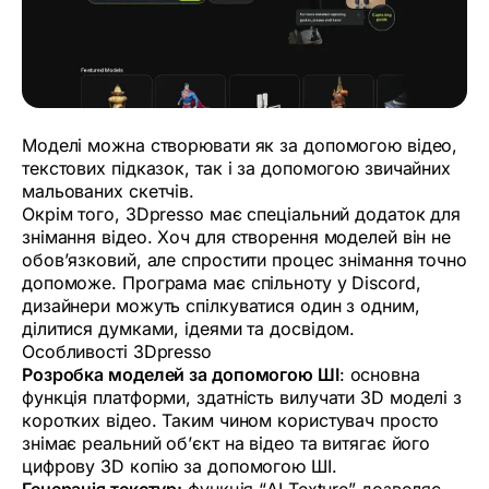
Моделі можна створювати як за допомогою відео,
текстових підказок, так і за допомогою звичайних
мальованих скетчів.
Окрім того, 3Dpresso має спеціальний додаток для
знімання відео. Хоч для створення моделей він не
обов’язковий, але спростити процес знімання точно
допоможе. Програма має спільноту у Discord,
дизайнери можуть спілкуватися один з одним,
ділитися думками, ідеями та досвідом.
Особливості 3Dpresso
Розробка моделей за допомогою ШІ
: основна
функція платформи, здатність вилучати 3D моделі з
коротких відео. Таким чином користувач просто
знімає реальний об’єкт на відео та витягає його
цифрову 3D копію за допомогою ШІ.
Генерація текстур:
функція “AI Texture” дозволяє