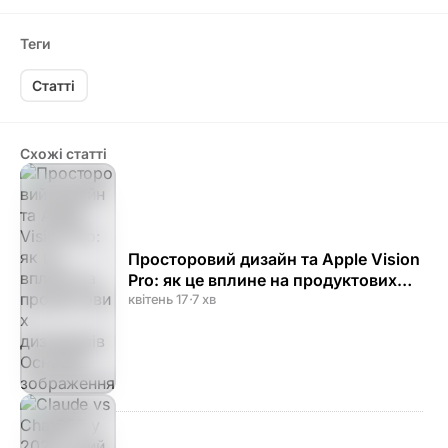
Теги
Статті
Схожі статті
Просторовий дизайн та Apple Vision
Pro: як це вплине на продуктових
дизайнерів
квітень 17
·
7 хв