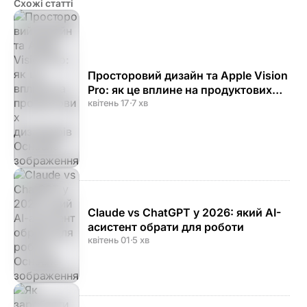
Схожі статті
Просторовий дизайн та Apple Vision
Pro: як це вплине на продуктових
дизайнерів
квітень 17
·
7 хв
Claude vs ChatGPT у 2026: який AI-
асистент обрати для роботи
квітень 01
·
5 хв