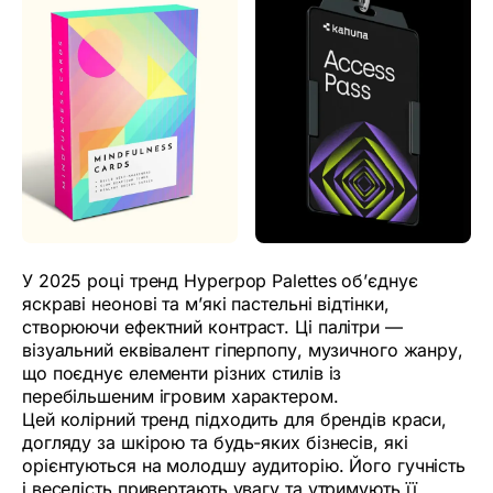
У 2025 році тренд Hyperpop Palettes об’єднує
яскраві неонові та м’які пастельні відтінки,
створюючи ефектний контраст. Ці палітри —
візуальний еквівалент гіперпопу, музичного жанру,
що поєднує елементи різних стилів із
перебільшеним ігровим характером.
Цей колірний тренд підходить для брендів краси,
догляду за шкірою та будь-яких бізнесів, які
орієнтуються на молодшу аудиторію. Його гучність
і веселість привертають увагу та утримують її,