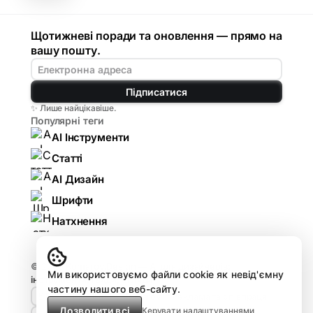
Щотижневі поради та оновлення — прямо на
вашу пошту.
Підписатися
✨ Лише найцікавіше.
Популярні теги
AI Інструменти
Статті
AI Дизайн
Шрифти
Натхнення
© 2026
Komarov.Design — AI для дизайнерів:
Ми використовуємо файли cookie як невід'ємну
інструменти, гайди, огляди
.
частину нашого веб-сайту.
🤘🏻 Design HUB by Komarov
Реклама та співпраця
Дозволити всі
Керувати налаштуваннями