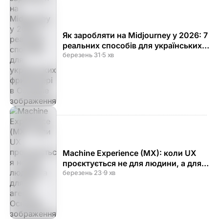
Як заробляти на Midjourney у 2026: 7
реальних способів для українських
фрилансерів
березень 31
·
5 хв
Machine Experience (MX): коли UX
проєктується не для людини, а для
AI-агента
березень 23
·
9 хв