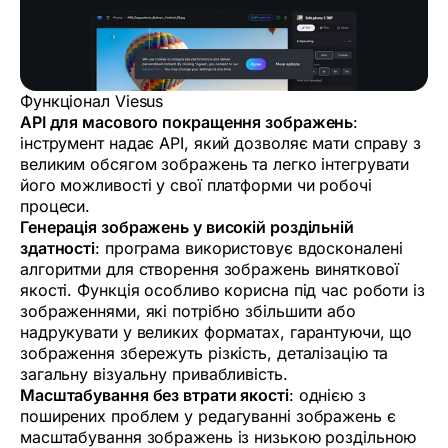
Функціонал Viesus
API для масового покращення зображень
:
інструмент надає API, який дозволяє мати справу з
великим обсягом зображень та легко інтегрувати
його можливості у свої платформи чи робочі
процеси.
Генерація зображень у високій роздільній
здатності
: програма використовує вдосконалені
алгоритми для створення зображень виняткової
якості. Функція особливо корисна під час роботи із
зображеннями, які потрібно збільшити або
надрукувати у великих форматах, гарантуючи, що
зображення збережуть різкість, деталізацію та
загальну візуальну привабливість.
Масштабування без втрати якості
: однією з
поширених проблем у редагуванні зображень є
масштабування зображень із низькою роздільною