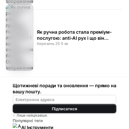
Як ручна робота стала преміум-
послугою: anti-AI рух і що він
означає для бізнесу
березень 25
·
5 хв
Щотижневі поради та оновлення — прямо на
вашу пошту.
Підписатися
✨ Лише найцікавіше.
Популярні теги
AI Інструменти