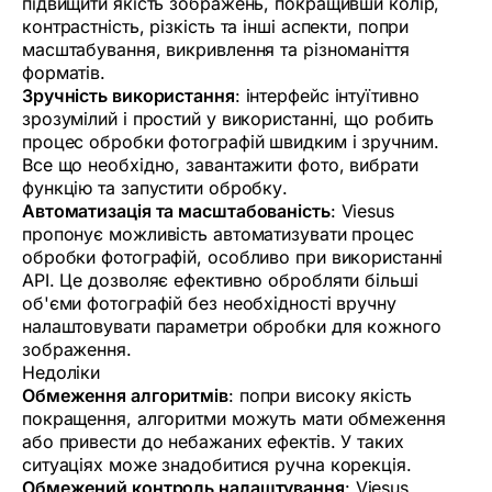
підвищити якість зображень, покращивши колір,
контрастність, різкість та інші аспекти, попри
масштабування, викривлення та різноманіття
форматів.
Зручність використання
: інтерфейс інтуїтивно
зрозумілий і простий у використанні, що робить
процес обробки фотографій швидким і зручним.
Все що необхідно, завантажити фото, вибрати
функцію та запустити обробку.
Автоматизація та масштабованість
: Viesus
пропонує можливість автоматизувати процес
обробки фотографій, особливо при використанні
API. Це дозволяє ефективно обробляти більші
об'єми фотографій без необхідності вручну
налаштовувати параметри обробки для кожного
зображення.
Недоліки
Обмеження алгоритмів
: попри високу якість
покращення, алгоритми можуть мати обмеження
або привести до небажаних ефектів. У таких
ситуаціях може знадобитися ручна корекція.
Обмежений контроль налаштування
: Viesus