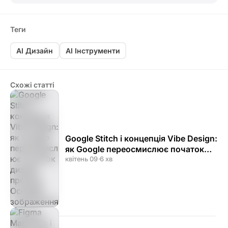
Теги
AI Дизайн
AI Інструменти
Схожі статті
Google Stitch і концепція Vibe Design:
як Google переосмислює початок
дизайн-процесу
квітень 09
·
6 хв