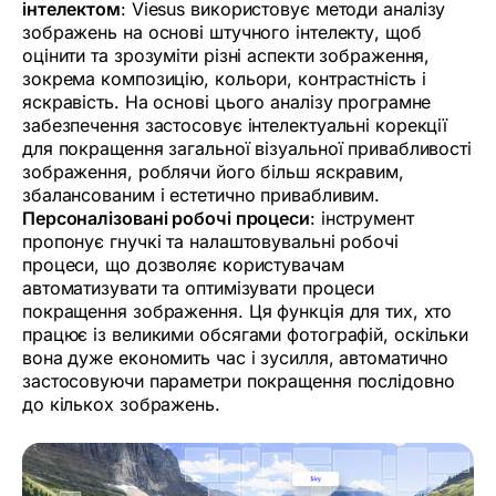
інтелектом
: Viesus використовує методи аналізу
зображень на основі штучного інтелекту, щоб
оцінити та зрозуміти різні аспекти зображення,
зокрема композицію, кольори, контрастність і
яскравість. На основі цього аналізу програмне
забезпечення застосовує інтелектуальні корекції
для покращення загальної візуальної привабливості
зображення, роблячи його більш яскравим,
збалансованим і естетично привабливим.
Персоналізовані робочі процеси
: інструмент
пропонує гнучкі та налаштовувальні робочі
процеси, що дозволяє користувачам
автоматизувати та оптимізувати процеси
покращення зображення. Ця функція для тих, хто
працює із великими обсягами фотографій, оскільки
вона дуже економить час і зусилля, автоматично
застосовуючи параметри покращення послідовно
до кількох зображень.