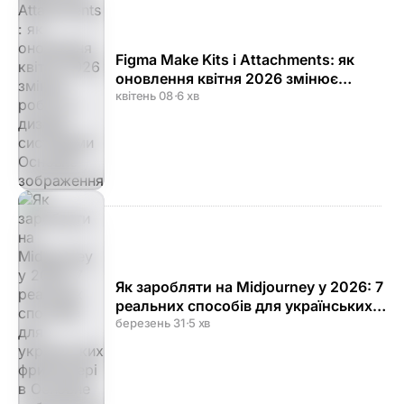
Figma Make Kits і Attachments: як
оновлення квітня 2026 змінює
роботу з дизайн-системами
квітень 08
·
6 хв
Як заробляти на Midjourney у 2026: 7
реальних способів для українських
фрилансерів
березень 31
·
5 хв