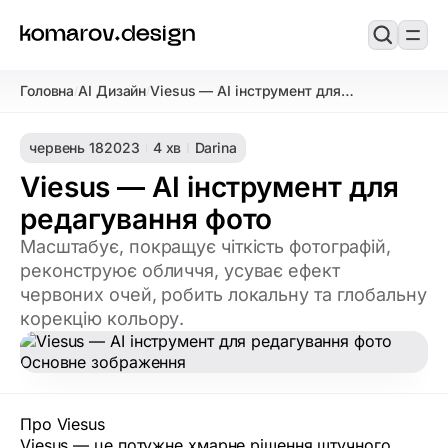
Головна
AI Дизайн
Viesus — AI інструмент для
/
/
редагування фото
червень 18
2023
4 хв
Darina
Viesus — AI інструмент для
редагування фото
Масштабує, покращує чіткість фотографій,
реконструює обличчя, усуває ефект
червоних очей, робить локальну та глобальну
корекцію кольору.
Про Viesus
Viesus — це потужне хмарне рішення штучного