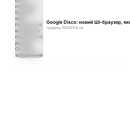
Google Disco: новий ШІ-браузер, я
грудень 15
2025
·
6 хв