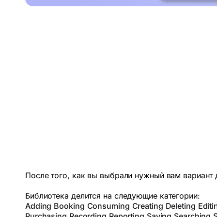
После того, как вы выбрали нужный вам вариант 
Библиотека делится на следующие категории:
Adding
Booking
Consuming
Creating
Deleting
Editi
Purchasing
Recording
Reporting
Saving
Searching
S