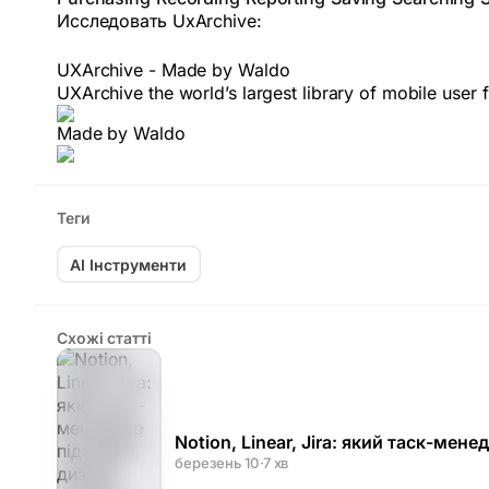
Исследовать UxArchive:
UXArchive - Made by Waldo
UXArchive the world’s largest library of mobile user 
Made by Waldo
Теги
AI Інструменти
Схожі статті
Notion, Linear, Jira: який таск-ме
березень 10
·
7 хв