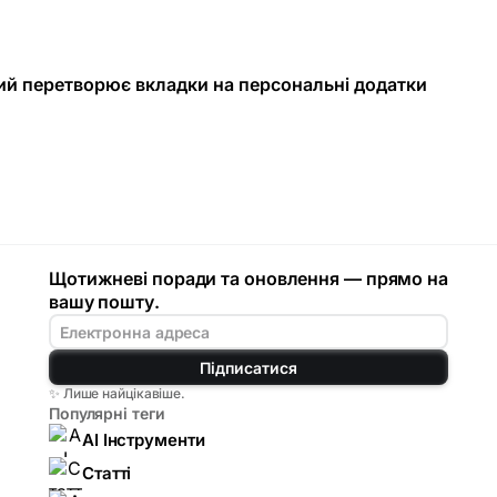
кий перетворює вкладки на персональні додатки
Щотижневі поради та оновлення — прямо на
вашу пошту.
Підписатися
✨ Лише найцікавіше.
Популярні теги
AI Інструменти
Статті