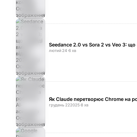
Seedance 2.0 vs Sora 2 vs Veo 3: що 
лютий 24
·
6 хв
Як Claude перетворює Chrome на р
грудень 22
2025
·
8 хв