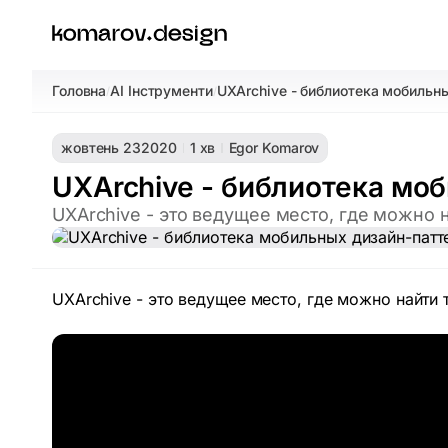
Головна
AI Інструменти
UXArchive - библиотека мобильн
/
/
жовтень 23
2020
1 хв
Egor Komarov
UXArchive - библиотека мо
UXArchive - это ведущее место, где можно
UXArchive - это ведущее место, где можно найти