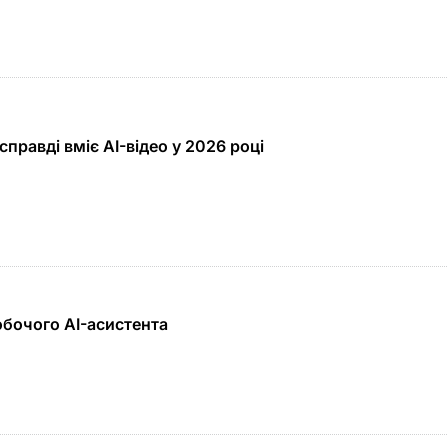
справді вміє AI-відео у 2026 році
обочого AI-асистента