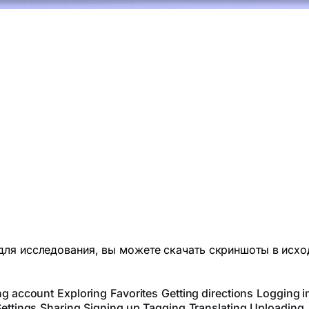
для исследования, вы можете скачать скриншоты в исхо
ng account
Exploring
Favorites
Getting directions
Logging i
ettings
Sharing
Signing up
Tagging
Translating
Uploading