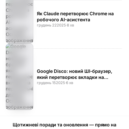
Як Claude перетворює Chrome на
робочого AI-асистента
грудень 22
2025
·
8 хв
Google Disco: новий ШІ-браузер,
який перетворює вкладки на
персональні додатки
грудень 15
2025
·
6 хв
Щотижневі поради та оновлення — прямо на