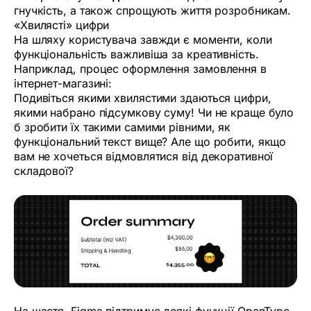
гнучкість, а також спрощують життя розробникам.
«Хвилясті» цифри
На шляху користувача завжди є моменти, коли
функціональність важливіша за креативність.
Наприклад, процес оформлення замовлення в
інтернет-магазині:
Подивіться якими хвилястими здаються цифри,
якими набрано підсумкову суму! Чи не краще було
б зробити їх такими самими рівними, як
функціональний текст вище? Але що робити, якщо
вам не хочеться відмовлятися від декоративної
складової?
На щастя, Figma підтримує деякі функції OpenType,