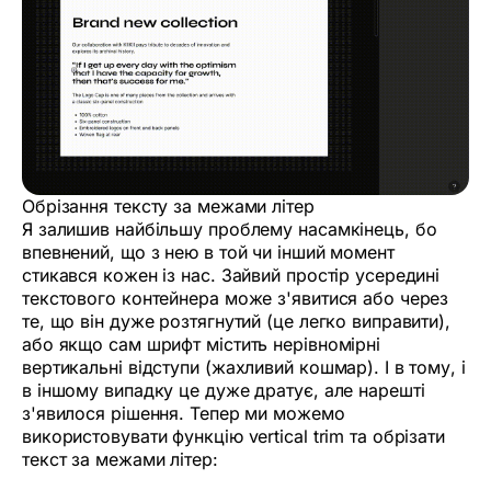
Обрізання тексту за межами літер
Я залишив найбільшу проблему насамкінець, бо
впевнений, що з нею в той чи інший момент
стикався кожен із нас. Зайвий простір усередині
текстового контейнера може з'явитися або через
те, що він дуже розтягнутий (це легко виправити),
або якщо сам шрифт містить нерівномірні
вертикальні відступи (жахливий кошмар). І в тому, і
в іншому випадку це дуже дратує, але нарешті
з'явилося рішення. Тепер ми можемо
використовувати функцію vertical trim та обрізати
текст за межами літер: