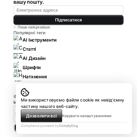
вашу пошту.
Підписатися
✨ Лише найцікавіше.
Популярні теги
AI Інструменти
Статті
AI Дизайн
Шрифти
Натхнення
© 2026
Komarov.Design — AI для дизайнерів:
Ми використовуємо файли cookie як невід'ємну
інструменти, гайди, огляди
.
частину нашого веб-сайту.
🤘🏻 Design HUB by Komarov
Реклама та співпраця
Дозволити всі
Керувати налаштуваннями
Про проєкт
Compliance powered by
ComplyDog
Light
Dark
Dune
Matrix
Royal