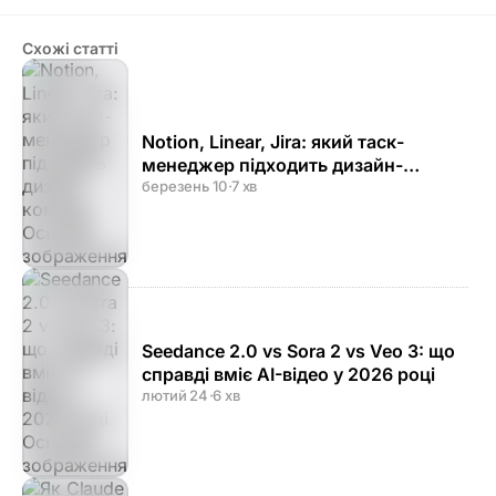
Схожі статті
Notion, Linear, Jira: який таск-
менеджер підходить дизайн-
команді
березень 10
·
7 хв
Seedance 2.0 vs Sora 2 vs Veo 3: що
справді вміє AI-відео у 2026 році
лютий 24
·
6 хв