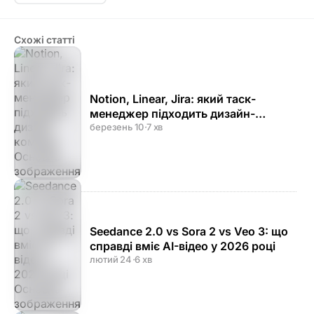
Схожі статті
Notion, Linear, Jira: який таск-
менеджер підходить дизайн-
команді
березень 10
·
7 хв
Seedance 2.0 vs Sora 2 vs Veo 3: що
справді вміє AI-відео у 2026 році
лютий 24
·
6 хв