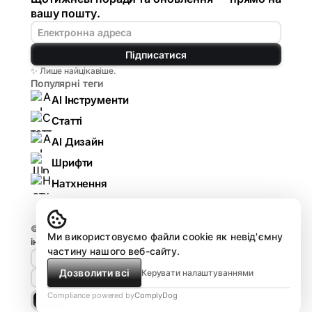
вашу пошту.
Підписатися
✨ Лише найцікавіше.
Популярні теги
AI Інструменти
Статті
AI Дизайн
Шрифти
Натхнення
© 2026
Komarov.Design — AI для дизайнерів:
Ми використовуємо файли cookie як невід'ємну
інструменти, гайди, огляди
.
частину нашого веб-сайту.
🤘🏻 Design HUB by Komarov
Реклама та співпраця
Дозволити всі
Керувати налаштуваннями
Про проєкт
Compliance powered by
ComplyDog
Light
Dark
Dune
Matrix
Royal