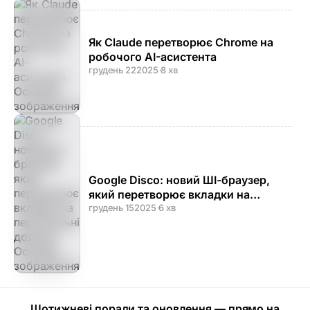
Як Claude перетворює Chrome на
робочого AI-асистента
грудень 22
2025
·
8 хв
Google Disco: новий ШІ-браузер,
який перетворює вкладки на
персональні додатки
грудень 15
2025
·
6 хв
Щотижневі поради та оновлення — прямо на