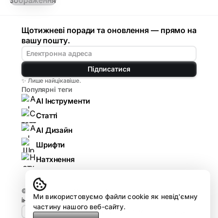
Щотижневі поради та оновлення — прямо на
вашу пошту.
Підписатися
✨ Лише найцікавіше.
Популярні теги
AI Інструменти
Статті
AI Дизайн
Шрифти
Натхнення
© 2026
Komarov.Design — AI для дизайнерів:
Ми використовуємо файли cookie як невід'ємну
інструменти, гайди, огляди
.
частину нашого веб-сайту.
🤘🏻 Design HUB by Komarov
Реклама та співпраця