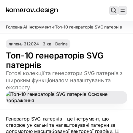
Головна
AI Інструменти
Топ-10 генераторів SVG патернів
/
/
липень 31
2024
3 хв
Darina
Топ-10 генераторів SVG
патернів
Готові колекції та генератори SVG патернів з
широким функціоналом налаштувань та
експорту.
Генератор SVG-патернів – це інструмент, що
створює унікальні та налаштовувані патерни за
допомогою масштабованої векторної графіки. Ці