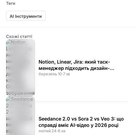
Теги
AI Інструменти
Схожі статті
Notion, Linear, Jira: який таск-
менеджер підходить дизайн-
команді
березень 10
·
7 хв
Seedance 2.0 vs Sora 2 vs Veo 3: що
справді вміє AI-відео у 2026 році
лютий 24
·
6 хв