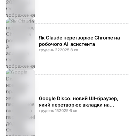
Як Claude перетворює Chrome на
робочого AI-асистента
грудень 22
2025
·
8 хв
Google Disco: новий ШІ-браузер,
який перетворює вкладки на
персональні додатки
грудень 15
2025
·
6 хв