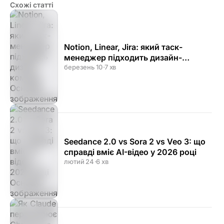
Схожі статті
Notion, Linear, Jira: який таск-
менеджер підходить дизайн-
команді
березень 10
·
7 хв
Seedance 2.0 vs Sora 2 vs Veo 3: що
справді вміє AI-відео у 2026 році
лютий 24
·
6 хв