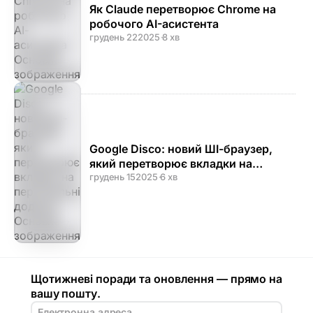
Як Claude перетворює Chrome на
робочого AI-асистента
грудень 22
2025
·
8 хв
Google Disco: новий ШІ-браузер,
який перетворює вкладки на
персональні додатки
грудень 15
2025
·
6 хв
Щотижневі поради та оновлення — прямо на
вашу пошту.