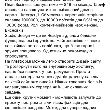
План Business коштуватиме — $49 на місяць. Тариф
дозволяє налаштувати кастомізований домен,
пароль, інтеграції. Обмеження переглядів сторінок
складає 1000000, до 10000 об’єктів для CSM та до
10000 форм. Ролі контент-мейкерів необмежені.
Висновки
Studio.design — це як Readymag, але з більшим
функціоналом і зручністю. Найголовніше - я поки
не знайшла чогось подібного, що б так гарно і
зручно працювало. Однозначно рекомендую
спробувати.
На платформі можна легко створити дизайн сайту
та розгорнути його на внутрішньому хостингу,
навіть без навичок у програмуванні. Просто
додаєш матеріали через адміністративну панель —
ось твій сайт вже онлайн. Ніяких головних болів із
налаштуванням сервера чи інших складних
завдань.
Ще один крутий момент - можливість залучати до
проєкту програмістів чи інших фахівців для
складніших завдань. Може, для суперскладних