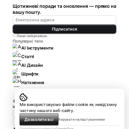
Щотижневі поради та оновлення — прямо на
вашу пошту.
Підписатися
✨ Лише найцікавіше.
Популярні теги
AI Інструменти
Статті
AI Дизайн
Шрифти
Натхнення
© 2026
Komarov.Design — AI для дизайнерів:
Ми використовуємо файли cookie як невід'ємну
інструменти, гайди, огляди
.
частину нашого веб-сайту.
🤘🏻 Design HUB by Komarov
Реклама та співпраця
Дозволити всі
Керувати налаштуваннями
Про проєкт
Compliance powered by
ComplyDog