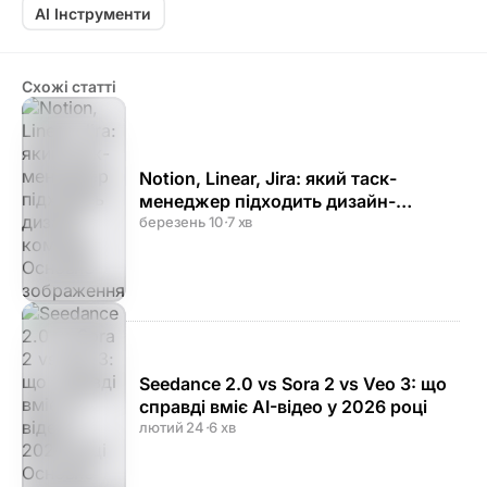
AI Інструменти
Схожі статті
Notion, Linear, Jira: який таск-
менеджер підходить дизайн-
команді
березень 10
·
7 хв
Seedance 2.0 vs Sora 2 vs Veo 3: що
справді вміє AI-відео у 2026 році
лютий 24
·
6 хв