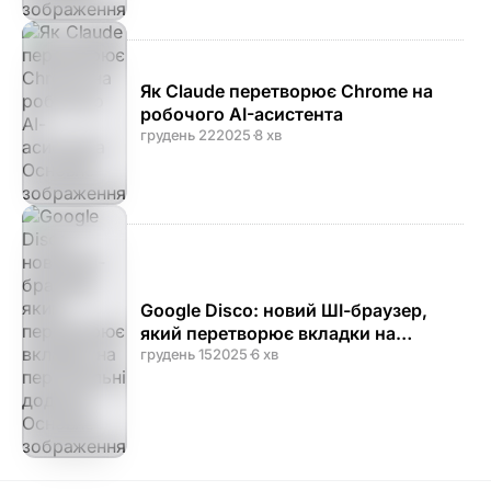
Як Claude перетворює Chrome на
робочого AI-асистента
грудень 22
2025
·
8 хв
Google Disco: новий ШІ-браузер,
який перетворює вкладки на
персональні додатки
грудень 15
2025
·
6 хв