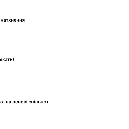
у натхнення
фікати!
а на основі спільнот