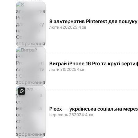
8 альтернатив Pinterest для пошук
лютий 20
2025
·
4 хв
Виграй iPhone 16 Pro та круті серти
лютий 15
2025
·
1 хв
Pleex — українська соціальна мереж
вересень 25
2024
·
4 хв