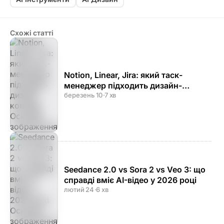
Схожі статті
Notion, Linear, Jira: який таск-
менеджер підходить дизайн-
команді
березень 10
·
7 хв
Seedance 2.0 vs Sora 2 vs Veo 3: що
справді вміє AI-відео у 2026 році
лютий 24
·
6 хв