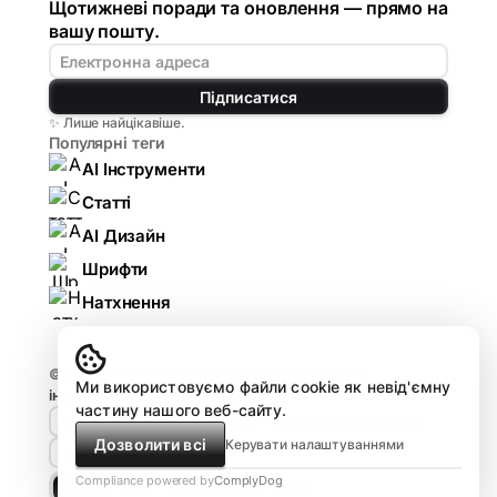
Щотижневі поради та оновлення — прямо на
вашу пошту.
Підписатися
✨ Лише найцікавіше.
Популярні теги
AI Інструменти
Статті
AI Дизайн
Шрифти
Натхнення
© 2026
Komarov.Design — AI для дизайнерів:
Ми використовуємо файли cookie як невід'ємну
інструменти, гайди, огляди
.
частину нашого веб-сайту.
🤘🏻 Design HUB by Komarov
Реклама та співпраця
Дозволити всі
Керувати налаштуваннями
Про проєкт
Compliance powered by
ComplyDog
Light
Dark
Dune
Matrix
Royal