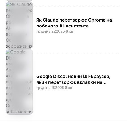
Як Claude перетворює Chrome на
робочого AI-асистента
грудень 22
2025
·
8 хв
Google Disco: новий ШІ-браузер,
який перетворює вкладки на
персональні додатки
грудень 15
2025
·
6 хв