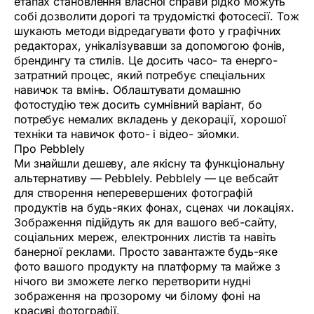
етапах становлення власної справи рідко можуть
собі дозволити дорогі та трудомісткі фотосесії. Тож
шукають методи відредагувати фото у графічних
редакторах, унікалізувавши за допомогою фонів,
брендингу та стилів. Це досить часо- та енерго-
затратний процес, який потребує спеціальних
навичок та вмінь. Облаштувати домашню
фотостудію теж досить сумнівний варіант, бо
потребує немалих вкладень у декорації, хорошої
техніки та навичок фото- і відео- зйомки.
Про Pebblely
Ми знайшли дешеву, але якісну та функціональну
альтернативу — Pebblely. Pebblely — це вебсайт
для створення неперевершених фотографій
продуктів на будь-яких фонах, сценах чи локаціях.
Зображення підійдуть як для вашого веб-сайту,
соціальних мереж, електронних листів та навіть
банерної реклами. Просто завантажте будь-яке
фото вашого продукту на платформу та майже з
нічого ви зможете легко перетворити нудні
зображення на прозорому чи білому фоні на
красиві фотографії.