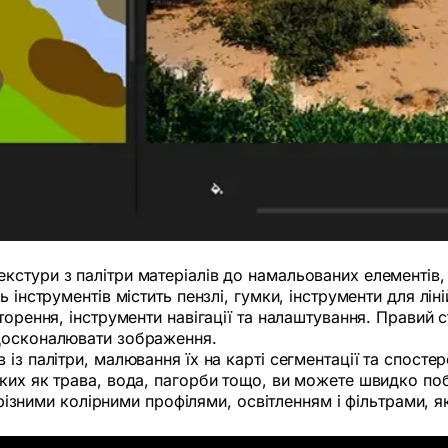
кстури з палітри матеріалів до намальованих елементів
 інструментів містить пензлі, гумки, інструменти для лін
торення, інструменти навігації та налаштування. Правий с
вдосконалювати зображення.
із палітри, малювання їх на карті сегментації та спостер
ких як трава, вода, пагорби тощо, ви можете швидко поб
з різними колірними профілями, освітленням і фільтрами,