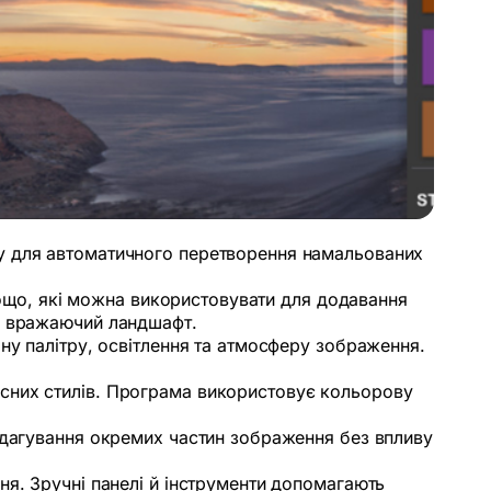
ту для автоматичного перетворення намальованих
тощо, які можна використовувати для додавання
ти вражаючий ландшафт.
рну палітру, освітлення та атмосферу зображення.
асних стилів. Програма використовує кольорову
редагування окремих частин зображення без впливу
ня. Зручні панелі й інструменти допомагають