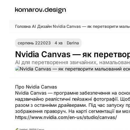
Головна
AI Дизайн
Nvidia Canvas — як перетворити маль
/
/
серпень 22
2023
4 хв
Darina
Nvidia Canvas — як перетво
AI для перетворення звичайних, намальовани
Про Nvidia Canvas
Nvidia Canvas — програмне забезпечення на основ
надзвичайно реалістичні пейзажні фотографії. Щоб
разом з останніми драйверами. Під час запуску пр
зображення праворуч. На карті сегментації ви мож
https://www.nvidia.com/en-us/studio/canvas/