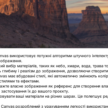
Canvas використовує потужні алгоритми штучного інтелек
 зображення.
ий вибір матеріалів, таких як небо, хмари, вода, трава 
ь глибину і реалізм до зображення, дозволяючи створи
anvas має вбудовані стилі, які автоматично змінюють колі
стилями та ефектами.
тажте власне зображення як референс для створення вл
 застосування їх до вашого проєкту.
зовувати ваші матеріали на різних шарах. Це полегшує 
ia Canvas розроблений з урахуванням легкості використан