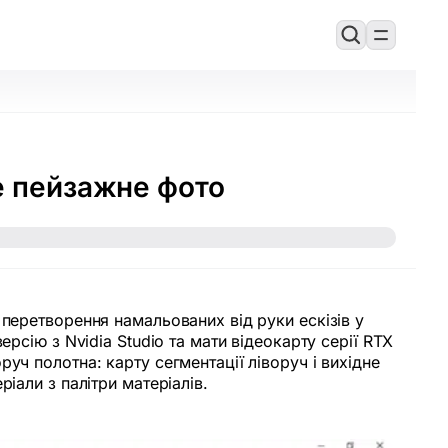
е пейзажне фото
перетворення намальованих від руки ескізів у
рсію з Nvidia Studio та мати відеокарту серії RTX
уч полотна: карту сегментації ліворуч і вихідне
іали з палітри матеріалів.