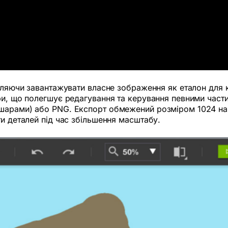
воляючи завантажувати власне зображення як еталон для к
ри, що полегшує редагування та керування певними част
шарами) або PNG. Експорт обмежений розміром 1024 на 
ти деталей під час збільшення масштабу.