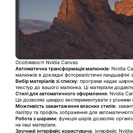
Особливості Nvidia Canvas
Автоматична трансформація малюнків
: Nvidia 
малюнків в докладні фотореалістичні ландшафтні
Вибір матеріалів зі списку
: програма надає широк
текстур до вашого малюнка. Ці матеріали додают
Стилі для автоматичного оформлення
: Nvidia C
Це дозволяє швидко експериментувати з різними 
Можливість завантаження власних стилів
: заван
палітру та профіль зображення для автоматичного
Робота з шарами
: функція шарів дозволяє органі
на інші матеріали.
Зручний інтерфейс користувача
: інтерфейс Nvid