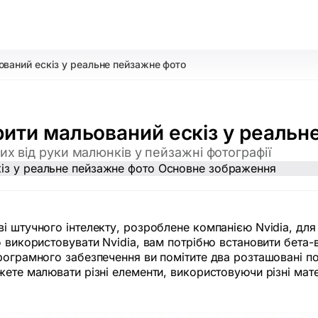
ований ескіз у реальне пейзажне фото
рити мальований ескіз у реальн
х від руки малюнків у пейзажні фотографії
і штучного інтелекту, розроблене компанією Nvidia, для 
 використовувати Nvidia, вам потрібно встановити бета-ве
ограмного забезпечення ви помітите два розташовані пор
ете малювати різні елементи, використовуючи різні матер