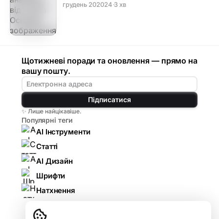
грудень 20
2024
·
3 хв
Щотижневі поради та оновлення — прямо на
вашу пошту.
Підписатися
✨ Лише найцікавіше.
Популярні теги
AI Інструменти
Статті
AI Дизайн
Шрифти
Натхнення