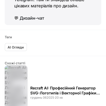
цікавих матеріалів про дизайн.
💬
Дизайн-чат
Теги
AI Огляди
Схожі статті
Recraft AI: Професійний Генератор
SVG-Логотипів і Векторної Графіки
для Дизайнерів у 2025
грудень 06
2025
·
20 хв