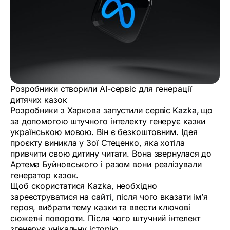
Розробники створили AI-сервіс для генерації
дитячих казок
Розробники з Харкова запустили сервіс
Kazka,
що
за допомогою штучного інтелекту генерує казки
українською мовою. Він є безкоштовним. Ідея
проєкту виникла у Зої Стеценко, яка хотіла
привчити свою дитину читати. Вона звернулася до
Артема Буйновського і разом вони реалізували
генератор казок.
Щоб скористатися Kazka, необхідно
зареєструватися на
сайті
, після чого вказати ім’я
героя, вибрати тему казки та ввести ключові
сюжетні повороти. Після чого штучний інтелект
згенерує унікальну історію.