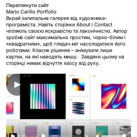
Переглянути сайт
Mario Carillo Portfolio
Вкрай залипальна галерея від художника-
програміста. Навіть сторінки About і Contact
чіпляють своєю яскравістю та лаконічністю. Автор
зробив сайт максимально простим, чорно-білим і
«квадратним», щоб глядач міг насолодитися його
роботами. Класне рішення – анімувати лише
картки, на які наводять мишу. Завдяки цьому на
сторінці немає відчуття хаосу від руху.
0:00
/
0:10
1×