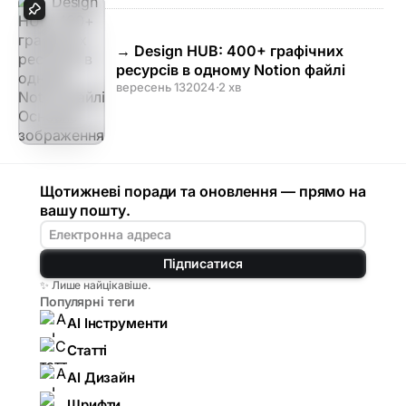
→ Design HUB: 400+ графічних
ресурсів в одному Notion файлі
вересень 13
2024
·
2 хв
Щотижневі поради та оновлення — прямо на
вашу пошту.
Підписатися
✨ Лише найцікавіше.
Популярні теги
AI Інструменти
Статті
AI Дизайн
Шрифти